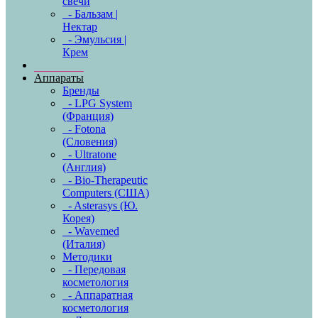
свечи
- Бальзам |
Нектар
- Эмульсия |
Крем
Аппараты
Бренды
- LPG System
(Франция)
- Fotona
(Словения)
- Ultratone
(Англия)
- Bio-Therapeutic
Computers (США)
- Asterasys (Ю.
Корея)
- Wavemed
(Италия)
Методики
- Передовая
косметология
- Аппаратная
косметология