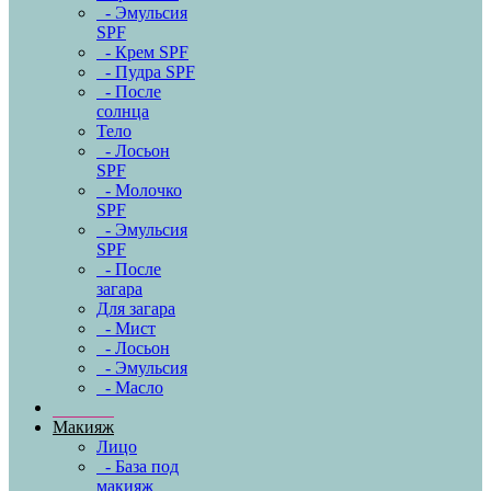
- Эмульсия
SPF
- Крем SPF
- Пудра SPF
- После
солнца
Тело
- Лосьон
SPF
- Молочко
SPF
- Эмульсия
SPF
- После
загара
Для загара
- Мист
- Лосьон
- Эмульсия
- Масло
Макияж
Лицо
- База под
макияж