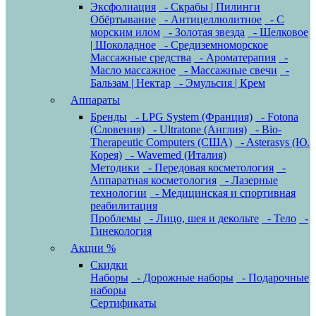
Эксфолиация
- Скрабы | Пилинги
Обёртывание
- Антицеллюлитное
- С
морским илом
- Золотая звезда
- Шелковое
| Шоколадное
- Средиземноморское
Массажные средства
- Ароматерапия
-
Масло массажное
- Массажные свечи
-
Бальзам | Нектар
- Эмульсия | Крем
Аппараты
Бренды
- LPG System (Франция)
- Fotona
(Словения)
- Ultratone (Англия)
- Bio-
Therapeutic Computers (США)
- Asterasys (Ю.
Корея)
- Wavemed (Италия)
Методики
- Передовая косметология
-
Аппаратная косметология
- Лазерные
технологии
- Медицинская и спортивная
реабилитация
Проблемы
- Лицо, шея и декольте
- Тело
-
Гинекология
Акции %
Скидки
Наборы
- Дорожные наборы
- Подарочные
наборы
Сертификаты