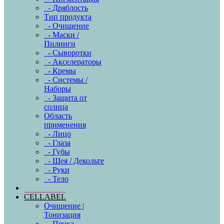
- Дряблость
Тип продукта
- Очищение
- Маски /
Пилинги
- Сыворотки
- Акселераторы
- Кремы
- Системы /
Наборы
- Защита от
солнца
Область
применения
- Лицо
- Глаза
- Губы
- Шея / Декольте
- Руки
- Тело
CELLABEL
Очищение |
Тонизация
- Пенка