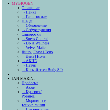
MYBIOGEN
Очищение
- Пенка
- Гель-гоммаж
ПЭДы
- Обновление
- Себурегуляция
Сыворотки
- Stress Control
- DNA Wellness
- Velvet Matte
Лицо | Глаза | Тело
- День | Ночь
- АКНЕ
- Патчи
- Крем-баттер Body Silk
JAN MARINI
Проблема
- Акне
- Купероз /
Розацеа
- Морщины и
тонкие линии
- Пигментация