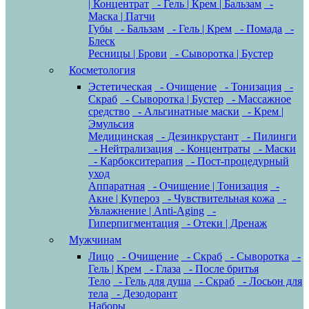
| Концентрат
- Гель | Крем | Бальзам
-
Маска | Патчи
Губы
- Бальзам
- Гель | Крем
- Помада
-
Блеск
Ресницы | Брови
- Сыворотка | Бустер
Косметология
Эстетическая
- Очищение
- Тонизация
-
Скраб
- Сыворотка | Бустер
- Массажное
средство
- Альгинатные маски
- Крем |
Эмульсия
Медицинская
- Дезинкрустант
- Пилинги
- Нейтрализация
- Концентраты
- Маски
- Карбокситерапия
- Пост-процедурный
уход
Аппаратная
- Очищение | Тонизация
-
Акне | Купероз
- Чувствительная кожа
-
Увлажнение | Anti-Aging
-
Гиперпигментация
- Отеки | Дренаж
Мужчинам
Лицо
- Очищение
- Скраб
- Сыворотка
-
Гель | Крем
- Глаза
- После бритья
Тело
- Гель для душа
- Скраб
- Лосьон для
тела
- Дезодорант
Наборы