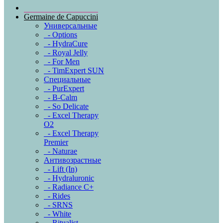
Germaine de Capuccini
Универсальные
- Options
- HydraCure
- Royal Jelly
- For Men
- TimExpert SUN
Специальные
- PurExpert
- B-Calm
- So Delicate
- Excel Therapy
O2
- Excel Therapy
Premier
- Naturae
Антивозрастные
- Lift (In)
- Hydraluronic
- Radiance C+
- Rides
- SRNS
- White
- Ritualist