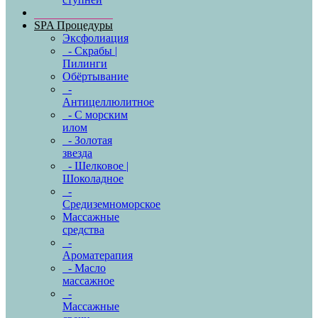
SPA Процедуры
Эксфолиация
- Скрабы |
Пилинги
Обёртывание
-
Антицеллюлитное
- С морским
илом
- Золотая
звезда
- Шелковое |
Шоколадное
-
Средиземноморское
Массажные
средства
-
Ароматерапия
- Масло
массажное
-
Массажные