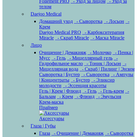
Follement PRO
- Уход за лицом
- Уход за
телом
Daejoo Medical
Домашний уход
- Сыворотка
- Лосьон
-
Крем
Daejoo Medical PRO
- Карбокситерапия
Miracle
- Скраб Miracle
- Маска Miracle
Лицо
Очищение | Демакияж
- Молочко
- Пенка |
Мусс
- Гель
- Мицеллярный гель
-
Гидрофильное масло
- Тоник | Лосьон
-
Мицеллярная вода
- Скраб | Пилинг | Энзим
Сыворотка | Бустер
- Сыворотка
- Ампулы
| Концентраты
- Бустер
- Эликсир
молодости
- Эссенция красоты
Гель | Крем | Флюид
- Гель
- Гель-крем
-
Бальзам
- Крем
- Флюид
- Эмульсия
Крем-маска
Праймер
Аксессуары
Глаза | Губы
Глаза
- Очищение | Демакияж
- Сыворотка