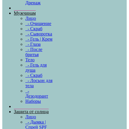
Дренаж
Мужчинам
Лицо
- Очищение
- Скраб
- Сыворотка
- Гель | Крем
- Глаза
- После
бритья
Тело
- Гель для
душа
- Скраб
- Лосьон для
тела
-
Дезодорант
Наборы
Защита от солнца
Лицо
- Дымка |
Спрей SPF