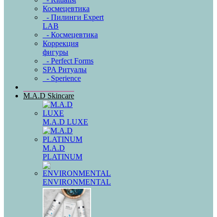
Космецевтика
- Пилинги Expert
LAB
- Космецевтика
Коррекция
фигуры
- Perfect Forms
SPA Ритуалы
- Sperience
M.A.D Skincare
M.A.D LUXE
M.A.D
PLATINUM
ENVIRONMENTAL