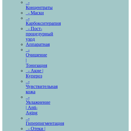
-
Концентраты
- Маски
-
Карбокситерапия
- Пост-
процедурный
уход
Аппаратная
-
Очищение
|
Тонизация
- Акне |
Купероз
-
Чувствительная
кожа
-
Увлажнение
| Anti-
Aging
-
Гиперпигментация
- Отеки |