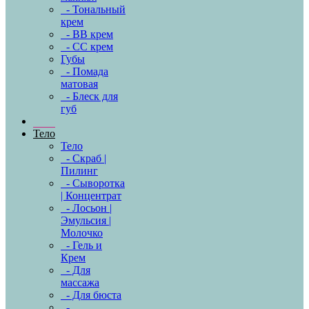
- Тональный
крем
- BB крем
- CC крем
Губы
- Помада
матовая
- Блеск для
губ
Тело
Тело
- Скраб |
Пилинг
- Сыворотка
| Концентрат
- Лосьон |
Эмульсия |
Молочко
- Гель и
Крем
- Для
массажа
- Для бюста
-