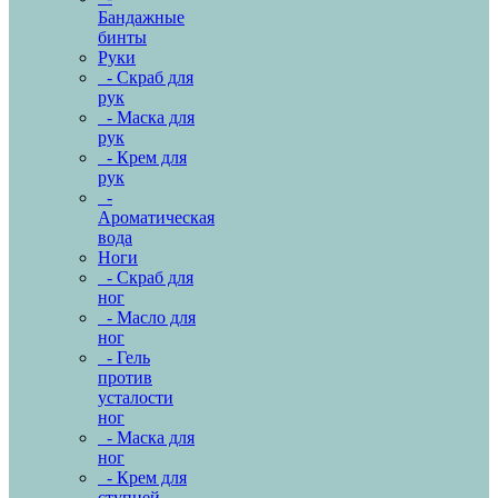
Бандажные
бинты
Руки
- Скраб для
рук
- Маска для
рук
- Крем для
рук
-
Ароматическая
вода
Ноги
- Скраб для
ног
- Масло для
ног
- Гель
против
усталости
ног
- Маска для
ног
- Крем для
ступней