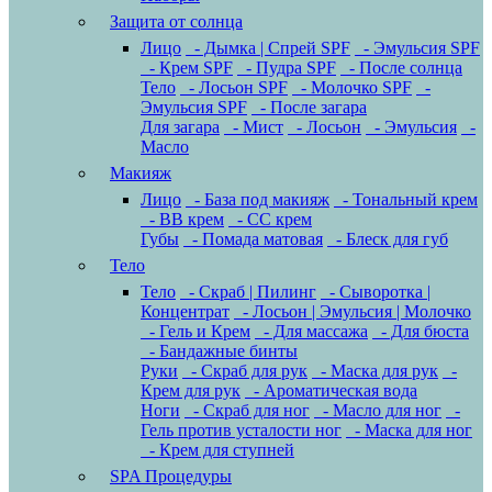
Защита от солнца
Лицо
- Дымка | Спрей SPF
- Эмульсия SPF
- Крем SPF
- Пудра SPF
- После солнца
Тело
- Лосьон SPF
- Молочко SPF
-
Эмульсия SPF
- После загара
Для загара
- Мист
- Лосьон
- Эмульсия
-
Масло
Макияж
Лицо
- База под макияж
- Тональный крем
- BB крем
- CC крем
Губы
- Помада матовая
- Блеск для губ
Тело
Тело
- Скраб | Пилинг
- Сыворотка |
Концентрат
- Лосьон | Эмульсия | Молочко
- Гель и Крем
- Для массажа
- Для бюста
- Бандажные бинты
Руки
- Скраб для рук
- Маска для рук
-
Крем для рук
- Ароматическая вода
Ноги
- Скраб для ног
- Масло для ног
-
Гель против усталости ног
- Маска для ног
- Крем для ступней
SPA Процедуры