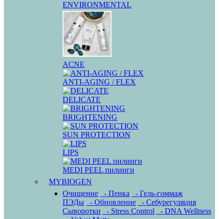
ENVIRONMENTAL
ACNE
ANTI-AGING / FLEX
DELICATE
BRIGHTENING
SUN PROTECTION
LIPS
MEDI PEEL пилинги
MYBIOGEN
Очищение
- Пенка
- Гель-гоммаж
ПЭДы
- Обновление
- Себурегуляция
Сыворотки
- Stress Control
- DNA Wellness