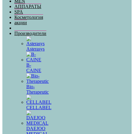
MEN
АППАРАТЫ
SPA
Косметология
акции
Производители
Asterasys
B-
CAINE
Bio-
Therapeutic
CELLABEL
DAEJOO
MEDICAL