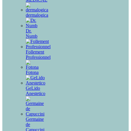
dermalogica
Dr.
Numb
Follement
Professionnel
Fotona
GeLido
Anestetico
Germaine
de
Capuccini