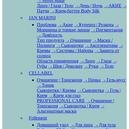
- Velvet Matte
Лицо | Глаза | Тело
- День | Ночь
- АКНЕ
-
Патчи
- Крем-баттер Body Silk
JAN MARINI
Проблема
- Акне
- Купероз / Розацеа
-
Морщины и тонкие линии
- Пигментация
- Дряблость
Тип продукта
- Очищение
- Маски /
Пилинги
- Сыворотки
- Акселераторы
-
Кремы
- Системы / Наборы
- Защита от
солнца
Область применения
- Лицо
- Глаза
-
Губы
- Шея / Декольте
- Руки
- Тело
CELLABEL
Очищение | Тонизация
- Пенка
- Гель-мусс
- Тоник
Сыворотки | Кремы
- Сыворотка
- Гель |
Крем
- Крем для глаз
PROFESSIONAL CARE
- Очищение |
Тонизация
- Сыворотка | Крем
-
Альгинатные маски
Follement
Домашний уход
- Для лица
- Для тела