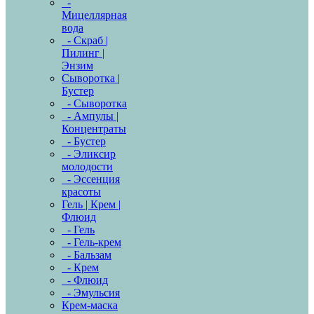
-
Мицеллярная
вода
- Скраб |
Пилинг |
Энзим
Сыворотка |
Бустер
- Сыворотка
- Ампулы |
Концентраты
- Бустер
- Эликсир
молодости
- Эссенция
красоты
Гель | Крем |
Флюид
- Гель
- Гель-крем
- Бальзам
- Крем
- Флюид
- Эмульсия
Крем-маска