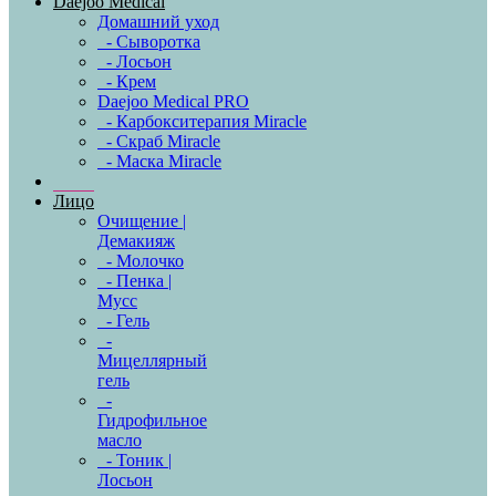
Daejoo Medical
Домашний уход
- Сыворотка
- Лосьон
- Крем
Daejoo Medical PRO
- Карбокситерапия Miracle
- Скраб Miracle
- Маска Miracle
Лицо
Очищение |
Демакияж
- Молочко
- Пенка |
Мусс
- Гель
-
Мицеллярный
гель
-
Гидрофильное
масло
- Тоник |
Лосьон