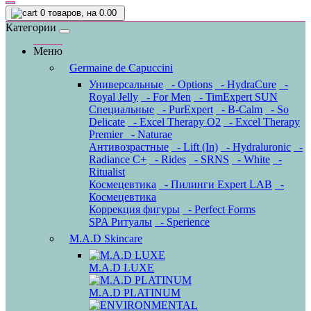
0
товаров, на 0.00
Категории
Меню
Germaine de Capuccini
Универсальные
- Options
- HydraCure
-
Royal Jelly
- For Men
- TimExpert SUN
Специальные
- PurExpert
- B-Calm
- So
Delicate
- Excel Therapy O2
- Excel Therapy
Premier
- Naturae
Антивозрастные
- Lift (In)
- Hydraluronic
-
Radiance C+
- Rides
- SRNS
- White
-
Ritualist
Космецевтика
- Пилинги Expert LAB
-
Космецевтика
Коррекция фигуры
- Perfect Forms
SPA Ритуалы
- Sperience
M.A.D Skincare
M.A.D LUXE
M.A.D PLATINUM