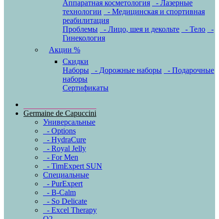
Аппаратная косметология
- Лазерные
технологии
- Медицинская и спортивная
реабилитация
Проблемы
- Лицо, шея и декольте
- Тело
-
Гинекология
Акции %
Скидки
Наборы
- Дорожные наборы
- Подарочные
наборы
Сертификаты
Germaine de Capuccini
Универсальные
- Options
- HydraCure
- Royal Jelly
- For Men
- TimExpert SUN
Специальные
- PurExpert
- B-Calm
- So Delicate
- Excel Therapy
O2