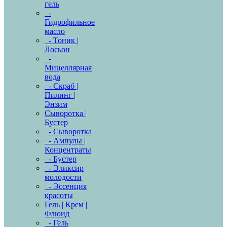
гель
-
Гидрофильное
масло
- Тоник |
Лосьон
-
Мицеллярная
вода
- Скраб |
Пилинг |
Энзим
Сыворотка |
Бустер
- Сыворотка
- Ампулы |
Концентраты
- Бустер
- Эликсир
молодости
- Эссенция
красоты
Гель | Крем |
Флюид
- Гель