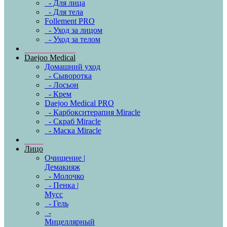
- Для лица
- Для тела
Follement PRO
- Уход за лицом
- Уход за телом
Daejoo Medical
Домашний уход
- Сыворотка
- Лосьон
- Крем
Daejoo Medical PRO
- Карбокситерапия Miracle
- Скраб Miracle
- Маска Miracle
Лицо
Очищение |
Демакияж
- Молочко
- Пенка |
Мусс
- Гель
-
Мицеллярный