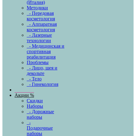
(Италия)
Методики
- Передовая
косметология
- Аппаратная
косметология
- Лазерные
технологии
- Медицинская и
спортивная
реабилитация
Проблемы
- Лицо, шея и
декольте
- Тело
- Гинекология
Акции %
Скидки
Наборы
- Дорожные
наборы
-
Подарочные
наборы