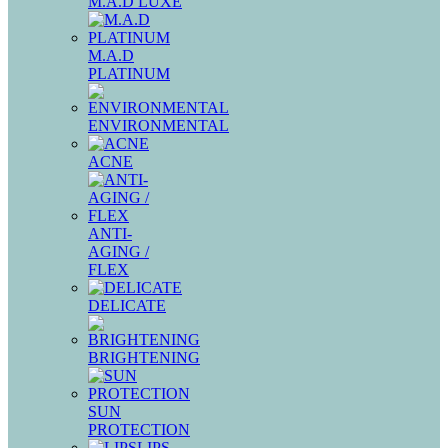
M.A.D LUXE
M.A.D
PLATINUM
ENVIRONMENTAL
ACNE
ANTI-
AGING /
FLEX
DELICATE
BRIGHTENING
SUN
PROTECTION
LIPS