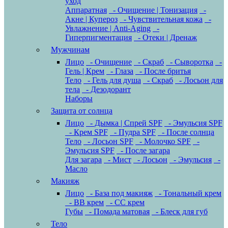
уход
Аппаратная
- Очищение | Тонизация
-
Акне | Купероз
- Чувствительная кожа
-
Увлажнение | Anti-Aging
-
Гиперпигментация
- Отеки | Дренаж
Мужчинам
Лицо
- Очищение
- Скраб
- Сыворотка
-
Гель | Крем
- Глаза
- После бритья
Тело
- Гель для душа
- Скраб
- Лосьон для
тела
- Дезодорант
Наборы
Защита от солнца
Лицо
- Дымка | Спрей SPF
- Эмульсия SPF
- Крем SPF
- Пудра SPF
- После солнца
Тело
- Лосьон SPF
- Молочко SPF
-
Эмульсия SPF
- После загара
Для загара
- Мист
- Лосьон
- Эмульсия
-
Масло
Макияж
Лицо
- База под макияж
- Тональный крем
- BB крем
- CC крем
Губы
- Помада матовая
- Блеск для губ
Тело