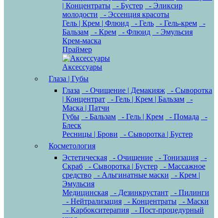
| Концентраты
- Бустер
- Эликсир
молодости
- Эссенция красоты
Гель | Крем | Флюид
- Гель
- Гель-крем
-
Бальзам
- Крем
- Флюид
- Эмульсия
Крем-маска
Праймер
Аксессуары
Глаза | Губы
Глаза
- Очищение | Демакияж
- Сыворотка
| Концентрат
- Гель | Крем | Бальзам
-
Маска | Патчи
Губы
- Бальзам
- Гель | Крем
- Помада
-
Блеск
Ресницы | Брови
- Сыворотка | Бустер
Косметология
Эстетическая
- Очищение
- Тонизация
-
Скраб
- Сыворотка | Бустер
- Массажное
средство
- Альгинатные маски
- Крем |
Эмульсия
Медицинская
- Дезинкрустант
- Пилинги
- Нейтрализация
- Концентраты
- Маски
- Карбокситерапия
- Пост-процедурный