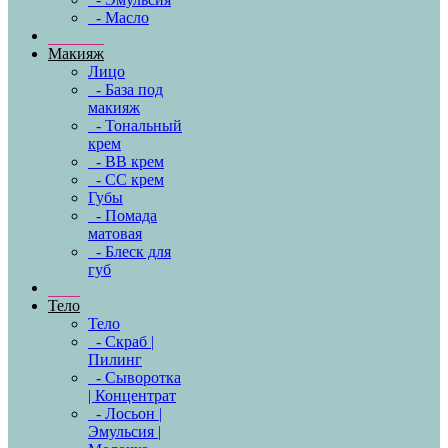
- Масло
Макияж
Лицо
- База под
макияж
- Тональный
крем
- BB крем
- CC крем
Губы
- Помада
матовая
- Блеск для
губ
Тело
Тело
- Скраб |
Пилинг
- Сыворотка
| Концентрат
- Лосьон |
Эмульсия |