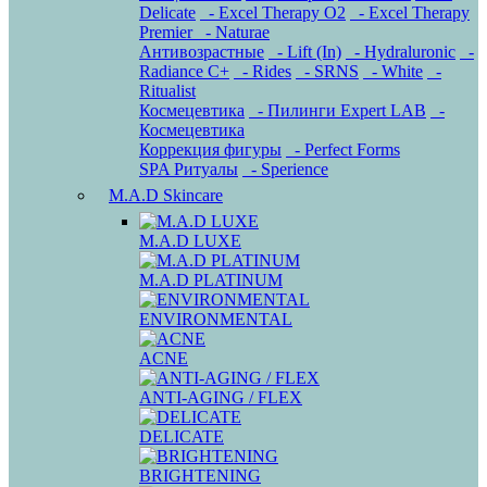
Delicate
- Excel Therapy O2
- Excel Therapy
Premier
- Naturae
Антивозрастные
- Lift (In)
- Hydraluronic
-
Radiance C+
- Rides
- SRNS
- White
-
Ritualist
Космецевтика
- Пилинги Expert LAB
-
Космецевтика
Коррекция фигуры
- Perfect Forms
SPA Ритуалы
- Sperience
M.A.D Skincare
M.A.D LUXE
M.A.D PLATINUM
ENVIRONMENTAL
ACNE
ANTI-AGING / FLEX
DELICATE
BRIGHTENING