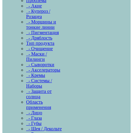
Проблема
- Акне
- Купероз /
Розацеа
- Морщины и
тонкие линии
- Пигментация
- Дряблость
Тип продукта
- Очищение
- Маски /
Пилинги
- Сыворотки
- Акселераторы
- Кремы
- Системы /
Наборы
- Защита от
солнца
Область
применения
- Лицо
- Глаза
- Губы
- Шея / Декольте