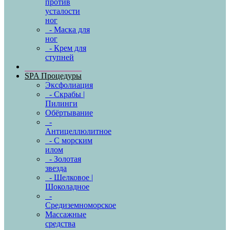
против
усталости
ног
- Маска для
ног
- Крем для
ступней
SPA Процедуры
Эксфолиация
- Скрабы |
Пилинги
Обёртывание
-
Антицеллюлитное
- С морским
илом
- Золотая
звезда
- Шелковое |
Шоколадное
-
Средиземноморское
Массажные
средства