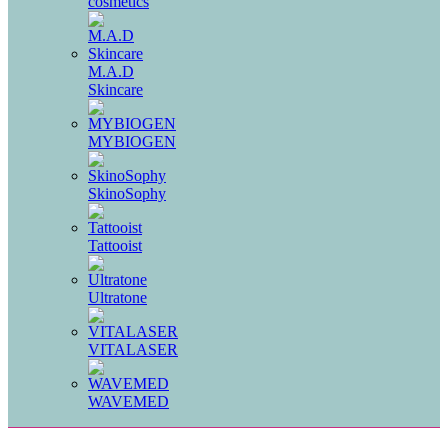
cosmetics
M.A.D
Skincare
MYBIOGEN
SkinoSophy
Tattooist
Ultratone
VITALASER
WAVEMED