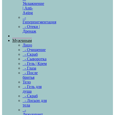
Увлажнение
| Anti-
Aging
-
Гиперпигментация
- Отеки |
Дренаж
Мужчинам
Лицо
- Очищение
- Скраб
- Сыворотка
- Гель | Крем
- Глаза
- После
бритья
Тело
- Гель для
душа
- Скраб
- Лосьон для
тела
-
Дезодорант