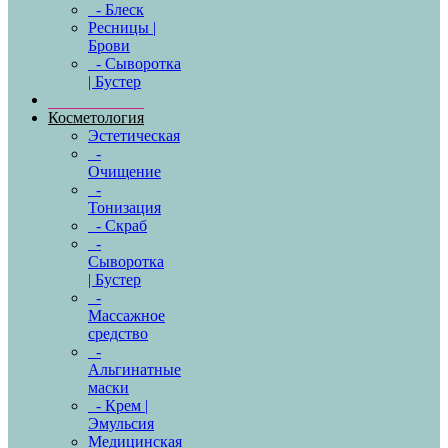
- Блеск
Ресницы |
Брови
- Сыворотка
| Бустер
Косметология
Эстетическая
-
Очищение
-
Тонизация
- Скраб
-
Сыворотка
| Бустер
-
Массажное
средство
-
Альгинатные
маски
- Крем |
Эмульсия
Медицинская