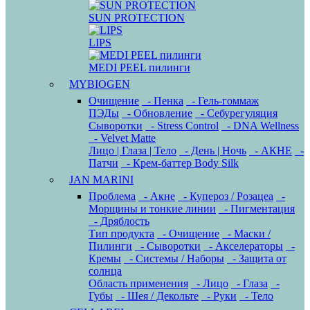
SUN PROTECTION
LIPS
MEDI PEEL пилинги
MYBIOGEN
Очищение
- Пенка
- Гель-гоммаж
ПЭДы
- Обновление
- Себурегуляция
Сыворотки
- Stress Control
- DNA Wellness
- Velvet Matte
Лицо | Глаза | Тело
- День | Ночь
- АКНЕ
-
Патчи
- Крем-баттер Body Silk
JAN MARINI
Проблема
- Акне
- Купероз / Розацеа
-
Морщины и тонкие линии
- Пигментация
- Дряблость
Тип продукта
- Очищение
- Маски /
Пилинги
- Сыворотки
- Акселераторы
-
Кремы
- Системы / Наборы
- Защита от
солнца
Область применения
- Лицо
- Глаза
-
Губы
- Шея / Декольте
- Руки
- Тело