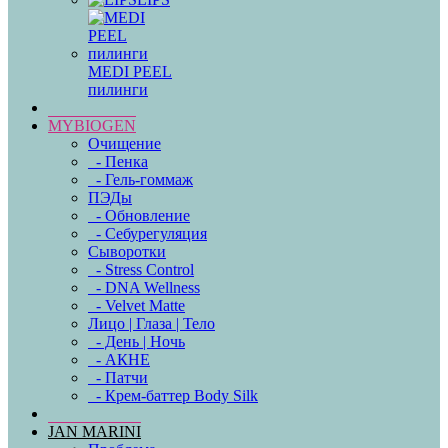
MEDI PEEL
пилинги
MYBIOGEN
Очищение
- Пенка
- Гель-гоммаж
ПЭДы
- Обновление
- Себурегуляция
Сыворотки
- Stress Control
- DNA Wellness
- Velvet Matte
Лицо | Глаза | Тело
- День | Ночь
- АКНЕ
- Патчи
- Крем-баттер Body Silk
JAN MARINI