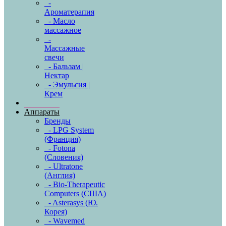
-
Ароматерапия
- Масло
массажное
-
Массажные
свечи
- Бальзам |
Нектар
- Эмульсия |
Крем
Аппараты
Бренды
- LPG System
(Франция)
- Fotona
(Словения)
- Ultratone
(Англия)
- Bio-Therapeutic
Computers (США)
- Asterasys (Ю.
Корея)
- Wavemed