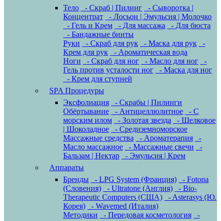
Тело
- Скраб | Пилинг
- Сыворотка |
Концентрат
- Лосьон | Эмульсия | Молочко
- Гель и Крем
- Для массажа
- Для бюста
- Бандажные бинты
Руки
- Скраб для рук
- Маска для рук
-
Крем для рук
- Ароматическая вода
Ноги
- Скраб для ног
- Масло для ног
-
Гель против усталости ног
- Маска для ног
- Крем для ступней
SPA Процедуры
Эксфолиация
- Скрабы | Пилинги
Обёртывание
- Антицеллюлитное
- С
морским илом
- Золотая звезда
- Шелковое
| Шоколадное
- Средиземноморское
Массажные средства
- Ароматерапия
-
Масло массажное
- Массажные свечи
-
Бальзам | Нектар
- Эмульсия | Крем
Аппараты
Бренды
- LPG System (Франция)
- Fotona
(Словения)
- Ultratone (Англия)
- Bio-
Therapeutic Computers (США)
- Asterasys (Ю.
Корея)
- Wavemed (Италия)
Методики
- Передовая косметология
-