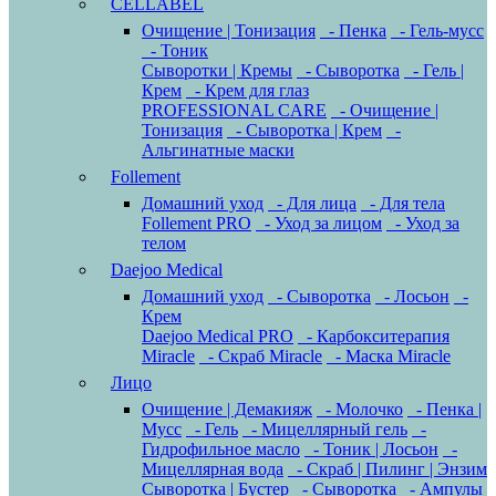
CELLABEL
Очищение | Тонизация
- Пенка
- Гель-мусс
- Тоник
Сыворотки | Кремы
- Сыворотка
- Гель |
Крем
- Крем для глаз
PROFESSIONAL CARE
- Очищение |
Тонизация
- Сыворотка | Крем
-
Альгинатные маски
Follement
Домашний уход
- Для лица
- Для тела
Follement PRO
- Уход за лицом
- Уход за
телом
Daejoo Medical
Домашний уход
- Сыворотка
- Лосьон
-
Крем
Daejoo Medical PRO
- Карбокситерапия
Miracle
- Скраб Miracle
- Маска Miracle
Лицо
Очищение | Демакияж
- Молочко
- Пенка |
Мусс
- Гель
- Мицеллярный гель
-
Гидрофильное масло
- Тоник | Лосьон
-
Мицеллярная вода
- Скраб | Пилинг | Энзим
Сыворотка | Бустер
- Сыворотка
- Ампулы