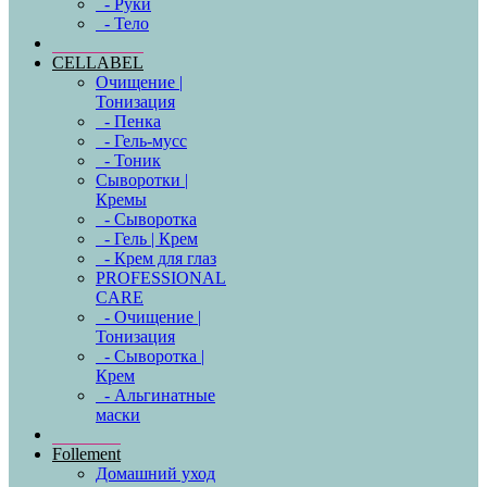
- Руки
- Тело
CELLABEL
Очищение |
Тонизация
- Пенка
- Гель-мусс
- Тоник
Сыворотки |
Кремы
- Сыворотка
- Гель | Крем
- Крем для глаз
PROFESSIONAL
CARE
- Очищение |
Тонизация
- Сыворотка |
Крем
- Альгинатные
маски
Follement
Домашний уход