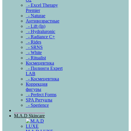
- Excel Therapy
Premier
- Naturae
Антивозрастные
- Lift (In)
- Hydraluronic
- Radiance C+
- Rides
- SRNS
- White
- Ritualist
Космецевтика
- Пилинги Expert
LAB
- Космецевтика
Коррекция
фигуры
- Perfect Forms
SPA Ритуалы
- Sperience
M.A.D Skincare