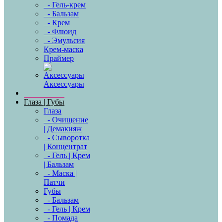
- Гель-крем
- Бальзам
- Крем
- Флюид
- Эмульсия
Крем-маска
Праймер
Аксессуары
Глаза | Губы
Глаза
- Очищение
| Демакияж
- Сыворотка
| Концентрат
- Гель | Крем
| Бальзам
- Маска |
Патчи
Губы
- Бальзам
- Гель | Крем
- Помада