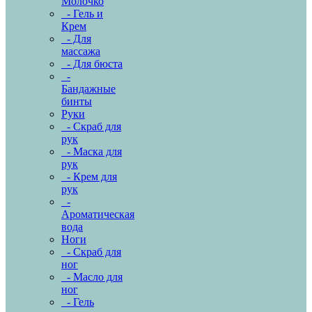
Молочко
- Гель и
Крем
- Для
массажа
- Для бюста
-
Бандажные
бинты
Руки
- Скраб для
рук
- Маска для
рук
- Крем для
рук
-
Ароматическая
вода
Ноги
- Скраб для
ног
- Масло для
ног
- Гель