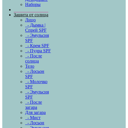
Наборы
Защита от солнца
Лицо
- Дымка |
Спрей SPF
- Эмульсия
SPF
- Крем SPF
- Пудра SPF
- После
солнца
Тело
- Лосьон
SPF
- Молочко
SPF
- Эмульсия
SPF
- После
загара
Для загара
- Мист
- Лосьон
- Эмульсия