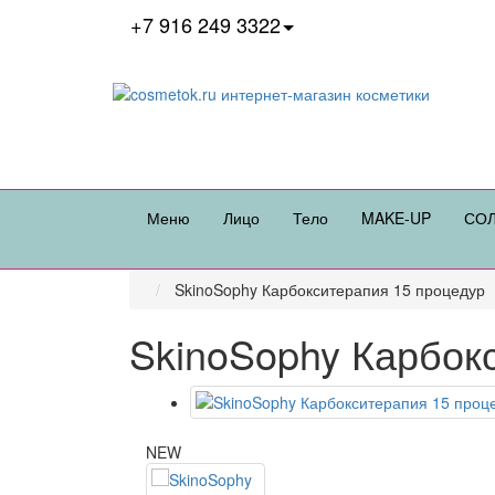
+7 916 249 3322
Меню
Лицо
Тело
MAKE-UP
СО
SkinoSophy Карбокситерапия 15 процедур
SkinoSophy Карбок
NEW