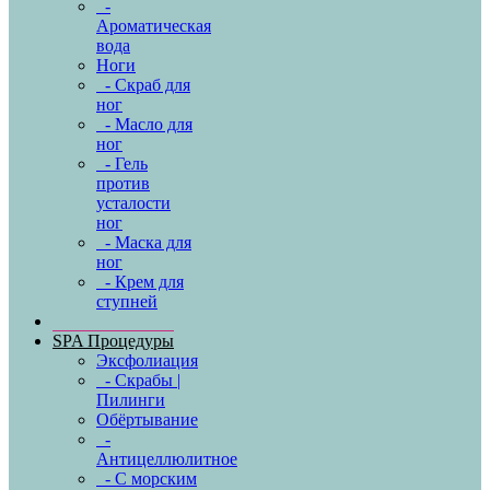
-
Ароматическая
вода
Ноги
- Скраб для
ног
- Масло для
ног
- Гель
против
усталости
ног
- Маска для
ног
- Крем для
ступней
SPA Процедуры
Эксфолиация
- Скрабы |
Пилинги
Обёртывание
-
Антицеллюлитное
- С морским