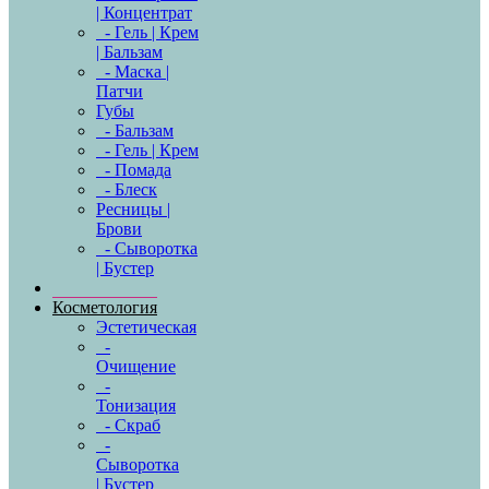
| Концентрат
- Гель | Крем
| Бальзам
- Маска |
Патчи
Губы
- Бальзам
- Гель | Крем
- Помада
- Блеск
Ресницы |
Брови
- Сыворотка
| Бустер
Косметология
Эстетическая
-
Очищение
-
Тонизация
- Скраб
-
Сыворотка
| Бустер