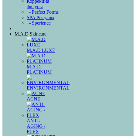
Коррекция
фигуры
- Perfect Forms
SPA Ритуалы
- Sperience
M.A.D Skincare
M.A.D LUXE
M.A.D
PLATINUM
ENVIRONMENTAL
ACNE
ANTI-
AGING /
FLEX