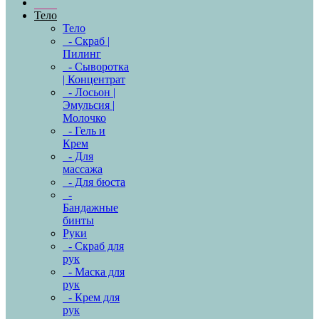
Тело
Тело
- Скраб |
Пилинг
- Сыворотка
| Концентрат
- Лосьон |
Эмульсия |
Молочко
- Гель и
Крем
- Для
массажа
- Для бюста
-
Бандажные
бинты
Руки
- Скраб для
рук
- Маска для
рук
- Крем для
рук