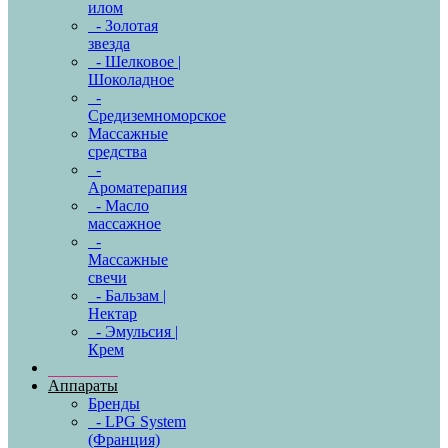
илом
- Золотая
звезда
- Шелковое |
Шоколадное
-
Средиземноморское
Массажные
средства
-
Ароматерапия
- Масло
массажное
-
Массажные
свечи
- Бальзам |
Нектар
- Эмульсия |
Крем
Аппараты
Бренды
- LPG System
(Франция)