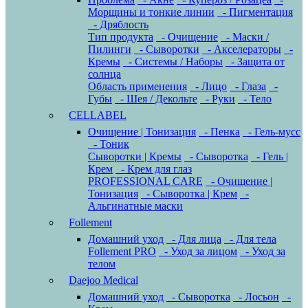
Морщины и тонкие линии
- Пигментация
- Дряблость
Тип продукта
- Очищение
- Маски /
Пилинги
- Сыворотки
- Акселераторы
-
Кремы
- Системы / Наборы
- Защита от
солнца
Область применения
- Лицо
- Глаза
-
Губы
- Шея / Декольте
- Руки
- Тело
CELLABEL
Очищение | Тонизация
- Пенка
- Гель-мусс
- Тоник
Сыворотки | Кремы
- Сыворотка
- Гель |
Крем
- Крем для глаз
PROFESSIONAL CARE
- Очищение |
Тонизация
- Сыворотка | Крем
-
Альгинатные маски
Follement
Домашний уход
- Для лица
- Для тела
Follement PRO
- Уход за лицом
- Уход за
телом
Daejoo Medical
Домашний уход
- Сыворотка
- Лосьон
-