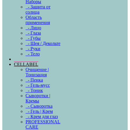
Наборы
- Защита от
солнца
Область
применения
- Лицо
- Глаза
- Губы
- Шея / Декольте
- Руки
- Тело
CELLABEL
Очищение |
Тонизация
- Пенка
- Гель-мусс
- Тоник
Сыворотки |
Кремы
- Сыворотка
- Гель | Крем
- Крем для глаз
PROFESSIONAL
CARE