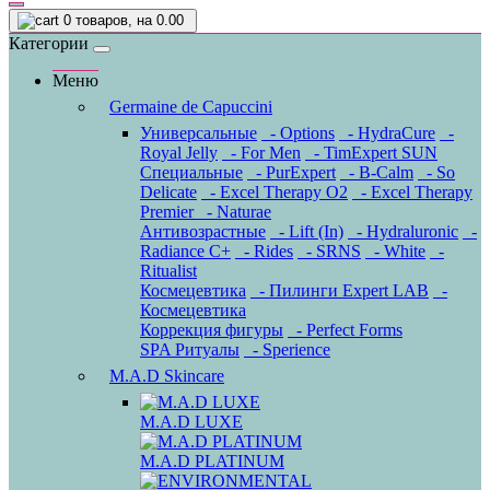
0
товаров, на 0.00
Категории
Меню
Germaine de Capuccini
Универсальные
- Options
- HydraCure
-
Royal Jelly
- For Men
- TimExpert SUN
Специальные
- PurExpert
- B-Calm
- So
Delicate
- Excel Therapy O2
- Excel Therapy
Premier
- Naturae
Антивозрастные
- Lift (In)
- Hydraluronic
-
Radiance C+
- Rides
- SRNS
- White
-
Ritualist
Космецевтика
- Пилинги Expert LAB
-
Космецевтика
Коррекция фигуры
- Perfect Forms
SPA Ритуалы
- Sperience
M.A.D Skincare
M.A.D LUXE
M.A.D PLATINUM