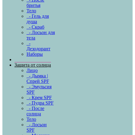
бритья
Тело
- Гель для
душа
- Скраб
- Лосьон для
тела
-
Дезодорант
Наборы
Защита от солнца
Лицо
- Дымка |
Спрей SPF
- Эмульсия
SPF
- Крем SPF
- Пудра SPF
- После
солнца
Тело
- Лосьон
SPF