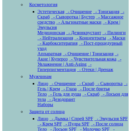
Косметология
Эстетическая
- Очищение
- Тонизация
-
Скраб
- Сыворотка | Бустер
- Массажное
средство
- Альгинатные маски
- Крем |
Эмульсия
Медицинская
- Дезинкрустант
- Пилинги
- Нейтрализация
- Концентраты
- Маски
- Карбокситерапия
- Пост-процедурный
уход
Аппаратная
- Очищение | Тонизация
-
Акне | Купероз
- Чувствительная кожа
-
Увлажнение | Anti-Aging
-
Гиперпигментация
- Отеки | Дренаж
Мужчинам
Лицо
- Очищение
- Скраб
- Сыворотка
-
Гель | Крем
- Глаза
- После бритья
Тело
- Гель для душа
- Скраб
- Лосьон для
тела
- Дезодорант
Наборы
Защита от солнца
Лицо
- Дымка | Спрей SPF
- Эмульсия SPF
- Крем SPF
- Пудра SPF
- После солнца
Тело
- Лосьон SPF
- Молочко SPF
-