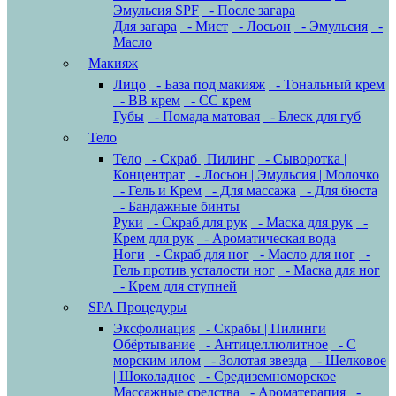
Эмульсия SPF
- После загара
Для загара
- Мист
- Лосьон
- Эмульсия
-
Масло
Макияж
Лицо
- База под макияж
- Тональный крем
- BB крем
- CC крем
Губы
- Помада матовая
- Блеск для губ
Тело
Тело
- Скраб | Пилинг
- Сыворотка |
Концентрат
- Лосьон | Эмульсия | Молочко
- Гель и Крем
- Для массажа
- Для бюста
- Бандажные бинты
Руки
- Скраб для рук
- Маска для рук
-
Крем для рук
- Ароматическая вода
Ноги
- Скраб для ног
- Масло для ног
-
Гель против усталости ног
- Маска для ног
- Крем для ступней
SPA Процедуры
Эксфолиация
- Скрабы | Пилинги
Обёртывание
- Антицеллюлитное
- С
морским илом
- Золотая звезда
- Шелковое
| Шоколадное
- Средиземноморское
Массажные средства
- Ароматерапия
-