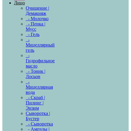
Лицо
Очищение |
Демакияж
- Молочко
- Пенка |
Мусс
- Гель
-
Мицеллярный
гель
-
Гидрофильное
масло
- Тоник |
Лосьон
-
Мицеллярная
вода
- Скраб |
Пилинг |
Энзим
Сыворотка |
Бустер
- Сыворотка
- Ампулы |