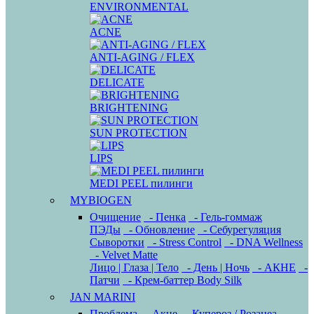
ENVIRONMENTAL
ACNE
ANTI-AGING / FLEX
DELICATE
BRIGHTENING
SUN PROTECTION
LIPS
MEDI PEEL пилинги
MYBIOGEN
Очищение
- Пенка
- Гель-гоммаж
ПЭДы
- Обновление
- Себурегуляция
Сыворотки
- Stress Control
- DNA Wellness
- Velvet Matte
Лицо | Глаза | Тело
- День | Ночь
- АКНЕ
-
Патчи
- Крем-баттер Body Silk
JAN MARINI
Проблема
- Акне
- Купероз / Розацеа
-