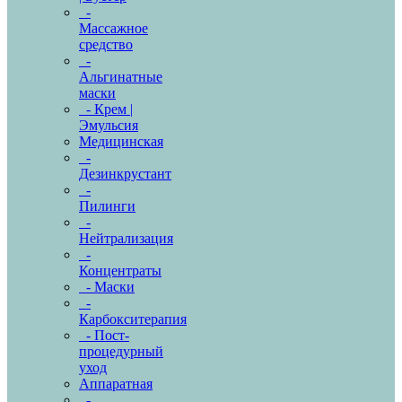
-
Массажное
средство
-
Альгинатные
маски
- Крем |
Эмульсия
Медицинская
-
Дезинкрустант
-
Пилинги
-
Нейтрализация
-
Концентраты
- Маски
-
Карбокситерапия
- Пост-
процедурный
уход
Аппаратная
-