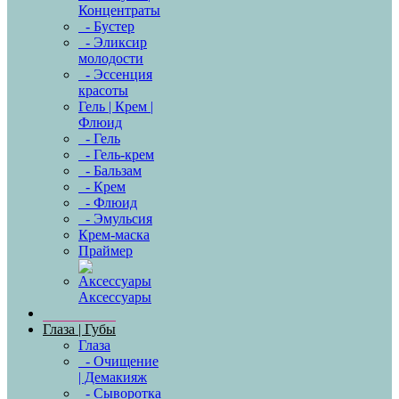
Концентраты
- Бустер
- Эликсир
молодости
- Эссенция
красоты
Гель | Крем |
Флюид
- Гель
- Гель-крем
- Бальзам
- Крем
- Флюид
- Эмульсия
Крем-маска
Праймер
Аксессуары
Глаза | Губы
Глаза
- Очищение
| Демакияж
- Сыворотка