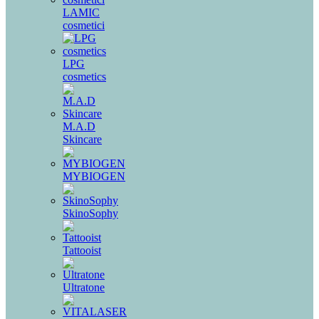
LAMIC
cosmetici
LPG
cosmetics
M.A.D
Skincare
MYBIOGEN
SkinoSophy
Tattooist
Ultratone