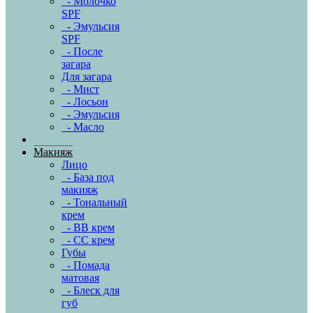
- Молочко
SPF
- Эмульсия
SPF
- После
загара
Для загара
- Мист
- Лосьон
- Эмульсия
- Масло
Макияж
Лицо
- База под
макияж
- Тональный
крем
- BB крем
- CC крем
Губы
- Помада
матовая
- Блеск для
губ