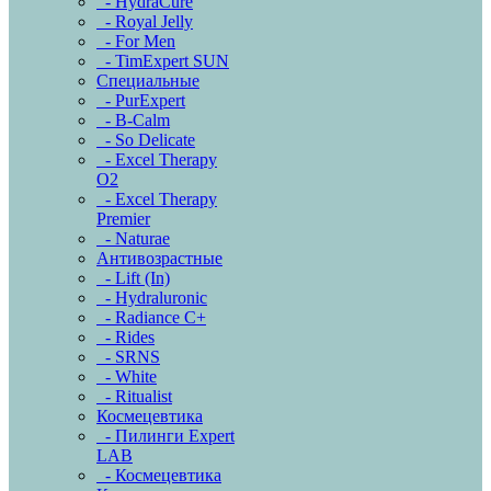
- HydraCure
- Royal Jelly
- For Men
- TimExpert SUN
Специальные
- PurExpert
- B-Calm
- So Delicate
- Excel Therapy
O2
- Excel Therapy
Premier
- Naturae
Антивозрастные
- Lift (In)
- Hydraluronic
- Radiance C+
- Rides
- SRNS
- White
- Ritualist
Космецевтика
- Пилинги Expert
LAB
- Космецевтика