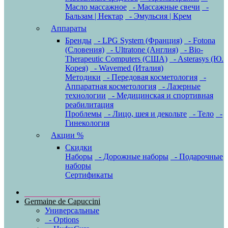
Масло массажное
- Массажные свечи
-
Бальзам | Нектар
- Эмульсия | Крем
Аппараты
Бренды
- LPG System (Франция)
- Fotona
(Словения)
- Ultratone (Англия)
- Bio-
Therapeutic Computers (США)
- Asterasys (Ю.
Корея)
- Wavemed (Италия)
Методики
- Передовая косметология
-
Аппаратная косметология
- Лазерные
технологии
- Медицинская и спортивная
реабилитация
Проблемы
- Лицо, шея и декольте
- Тело
-
Гинекология
Акции %
Скидки
Наборы
- Дорожные наборы
- Подарочные
наборы
Сертификаты
Germaine de Capuccini
Универсальные
- Options