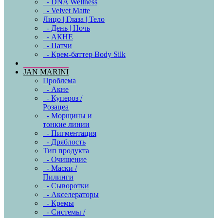
- DNA Wellness
- Velvet Matte
Лицо | Глаза | Тело
- День | Ночь
- АКНЕ
- Патчи
- Крем-баттер Body Silk
JAN MARINI
Проблема
- Акне
- Купероз /
Розацеа
- Морщины и
тонкие линии
- Пигментация
- Дряблость
Тип продукта
- Очищение
- Маски /
Пилинги
- Сыворотки
- Акселераторы
- Кремы
- Системы /