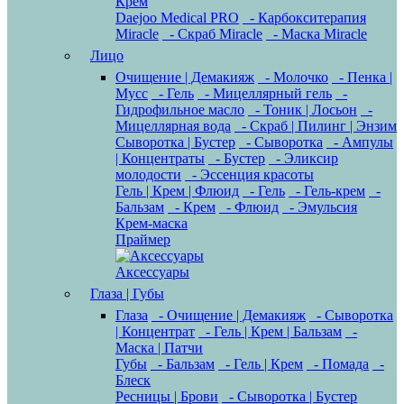
Крем
Daejoo Medical PRO
- Карбокситерапия
Miracle
- Скраб Miracle
- Маска Miracle
Лицо
Очищение | Демакияж
- Молочко
- Пенка |
Мусс
- Гель
- Мицеллярный гель
-
Гидрофильное масло
- Тоник | Лосьон
-
Мицеллярная вода
- Скраб | Пилинг | Энзим
Сыворотка | Бустер
- Сыворотка
- Ампулы
| Концентраты
- Бустер
- Эликсир
молодости
- Эссенция красоты
Гель | Крем | Флюид
- Гель
- Гель-крем
-
Бальзам
- Крем
- Флюид
- Эмульсия
Крем-маска
Праймер
Аксессуары
Глаза | Губы
Глаза
- Очищение | Демакияж
- Сыворотка
| Концентрат
- Гель | Крем | Бальзам
-
Маска | Патчи
Губы
- Бальзам
- Гель | Крем
- Помада
-
Блеск
Ресницы | Брови
- Сыворотка | Бустер