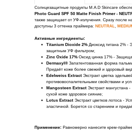
Солнцезащитные продукты M.A.D Skincare обеспе
Photo Guard SPF 50 Matte Finish Primer - NEU
также защищает от УФ-излучения. Сразу после на
доступны 3 оттенка праймера:
NEUTRAL
,
MEDIU
Активные ингредиенты:
Titanium Dioxide 2%
Диоксид титана 2% - 
защитным УФ фильтром;
Zinc Oxide 17%
Оксид цинка 17% - Защищае
Dermaxyl®
Запатентованная форма пальмит
Придаёт коже более свежий и здоровый вид
Edelweiss Extract
Экстракт цветка эдельве
противовоспалительными свойствами и усп
Mangosteen Extract
Экстракт мангустана 
сухой коже здоровое сияние;
Lotus Extract
Экстракт цветков лотоса - Ус
эластичной. Борется со старением и прида
Применение:
Равномерно нанесите крем-праймер