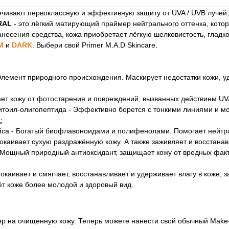
чивают первоклассную и эффективную защиту от UVA / UVB лучей,
TRAL
- это лёгкий матирующий праймер нейтрального оттенка, котор
несения средства, кожа приобретает лёгкую шелковистость, гладко
M
и
DARK
. Выбери свой Primer M.A.D Skincare.
Элемент природного происхождения. Маскирует недостатки кожи, у
т кожу от фотостарения и повреждений, вызванных действием UVA
оил-олигопептида - Эффективно борется с тонкими линиями и мор
;
йса - Богатый биофлавоноидами и полифенолами. Помогает нейтр
окаивает сухую раздражённую кожу. А также заживляет и восстана
- Мощный природный антиоксидант, защищает кожу от вредных фак
покаивает и смягчает, восстанавливает и удерживает влагу в коже,
ёт коже более молодой и здоровый вид.
 на очищенную кожу. Теперь можете нанести свой обычный Make-Up