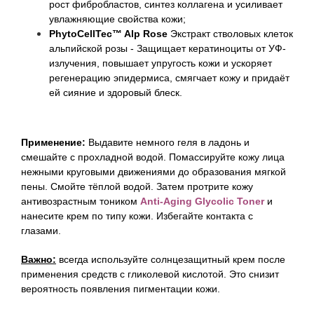
рост фибробластов, синтез коллагена и усиливает
увлажняющие свойства кожи;
PhytoCellTec™ Alp Rose
Экстракт стволовых клеток
альпийской розы - Защищает кератиноциты от УФ-
излучения, повышает упругость кожи и ускоряет
регенерацию эпидермиса, смягчает кожу и придаёт
ей сияние и здоровый блеск.
Применение:
Выдавите немного геля в ладонь и
смешайте с прохладной водой. Помассируйте кожу лица
нежными круговыми движениями до образования мягкой
пены. Смойте тёплой водой. Затем протрите кожу
антивозрастным тоником
Anti-Aging Glycolic Toner
и
нанесите крем по типу кожи. Избегайте контакта с
глазами.
Важно:
всегда используйте солнцезащитный крем после
применения средств с гликолевой кислотой. Это снизит
вероятность появления пигментации кожи.