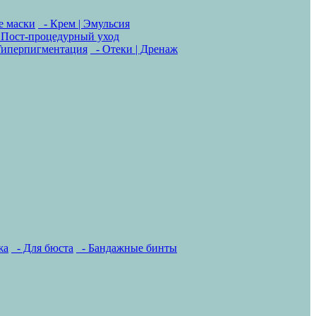
е маски
- Крем | Эмульсия
 Пост-процедурный уход
Гиперпигментация
- Отеки | Дренаж
жа
- Для бюста
- Бандажные бинты