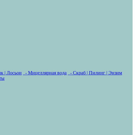
к | Лосьон
- Мицеллярная вода
- Скраб | Пилинг | Энзим
ты