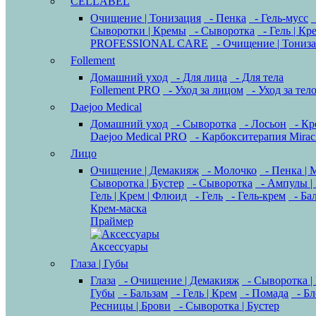
CELLABEL
Очищение | Тонизация
- Пенка
- Гель-мусс
Сыворотки | Кремы
- Сыворотка
- Гель | Кр
PROFESSIONAL CARE
- Очищение | Тониз
Follement
Домашний уход
- Для лица
- Для тела
Follement PRO
- Уход за лицом
- Уход за тел
Daejoo Medical
Домашний уход
- Сыворотка
- Лосьон
- Кр
Daejoo Medical PRO
- Карбокситерапия Mirac
Лицо
Очищение | Демакияж
- Молочко
- Пенка | 
Сыворотка | Бустер
- Сыворотка
- Ампулы |
Гель | Крем | Флюид
- Гель
- Гель-крем
- Ба
Крем-маска
Праймер
Аксессуары
Глаза | Губы
Глаза
- Очищение | Демакияж
- Сыворотка |
Губы
- Бальзам
- Гель | Крем
- Помада
- Бл
Ресницы | Брови
- Сыворотка | Бустер