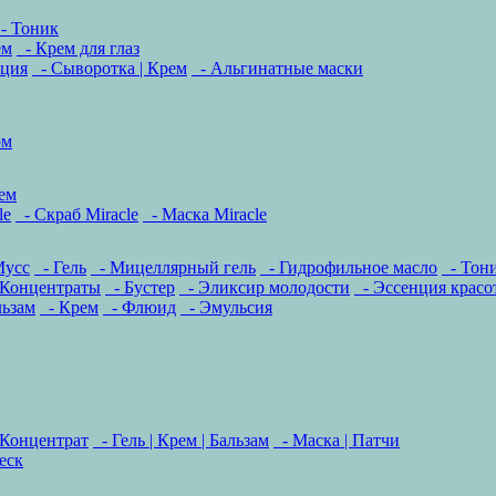
- Тоник
ем
- Крем для глаз
ация
- Сыворотка | Крем
- Альгинатные маски
ом
ем
le
- Скраб Miracle
- Маска Miracle
Мусс
- Гель
- Мицеллярный гель
- Гидрофильное масло
- Тони
 Концентраты
- Бустер
- Эликсир молодости
- Эссенция красо
льзам
- Крем
- Флюид
- Эмульсия
 Концентрат
- Гель | Крем | Бальзам
- Маска | Патчи
еск