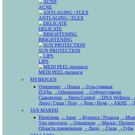
ACNE
ANTI-AGING / FLEX
DELICATE
BRIGHTENING
SUN PROTECTION
LIPS
MEDI PEEL пилинги
MYBIOGEN
Очищение
- Пенка
- Гель-гоммаж
ПЭДы
- Обновление
- Себурегуляция
Сыворотки
- Stress Control
- DNA Wellness
-
Лицо | Глаза | Тело
- День | Ночь
- АКНЕ
- 
JAN MARINI
Проблема
- Акне
- Купероз / Розацеа
- Мор
Тип продукта
- Очищение
- Маски / Пилин
Область применения
- Лицо
- Глаза
- Губы