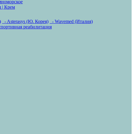
мноморское
 | Крем
)
- Asterasys (Ю. Корея)
- Wavemed (Италия)
спортивная реабилитация