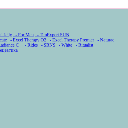
l Jelly
- For Men
- TimExpert SUN
cate
- Excel Therapy O2
- Excel Therapy Premier
- Naturae
adiance C+
- Rides
- SRNS
- White
- Ritualist
ецевтика