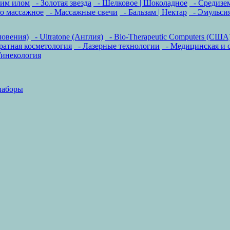
ким илом
- Золотая звезда
- Шелковое | Шоколадное
- Средизе
о массажное
- Массажные свечи
- Бальзам | Нектар
- Эмульсия
ловения)
- Ultratone (Англия)
- Bio-Therapeutic Computers (США
атная косметология
- Лазерные технологии
- Медицинская и 
инекология
наборы