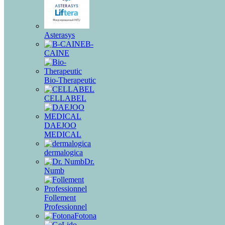
Asterasys
B-
CAINE
Bio-Therapeutic
CELLABEL
DAEJOO
MEDICAL
dermalogica
Dr.
Numb
Follement
Professionnel
Fotona