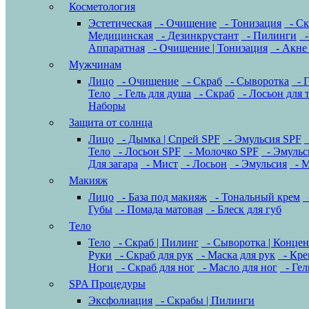
Косметология
Эстетическая
- Очищение
- Тонизация
- Ск
Медицинская
- Дезинкрустант
- Пилинги
-
Аппаратная
- Очищение | Тонизация
- Акне 
Мужчинам
Лицо
- Очищение
- Скраб
- Сыворотка
- Г
Тело
- Гель для душа
- Скраб
- Лосьон для 
Наборы
Защита от солнца
Лицо
- Дымка | Спрей SPF
- Эмульсия SPF
Тело
- Лосьон SPF
- Молочко SPF
- Эмульс
Для загара
- Мист
- Лосьон
- Эмульсия
- М
Макияж
Лицо
- База под макияж
- Тональный крем
-
Губы
- Помада матовая
- Блеск для губ
Тело
Тело
- Скраб | Пилинг
- Сыворотка | Концен
Руки
- Скраб для рук
- Маска для рук
- Кре
Ноги
- Скраб для ног
- Масло для ног
- Гел
SPA Процедуры
Эксфолиация
- Скрабы | Пилинги