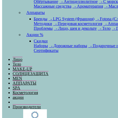
Обёртывание
- Антицеллюлитное
- С морс
Массажные средства
- Ароматерапия
- Масл
Аппараты
Бренды
- LPG System (Франция)
- Fotona (С
Методики
- Передовая косметология
- Аппар
Проблемы
- Лицо, шея и декольте
- Тело
- Г
Акции %
Скидки
Наборы
- Дорожные наборы
- Подарочные 
Сертификаты
Лицо
Тело
MAKE-UP
СОЛНЦЕЗАЩИТА
MEN
АППАРАТЫ
SPA
Косметология
акции
Производители