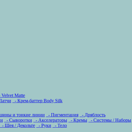
 Velvet Matte
Патчи
- Крем-баттер Body Silk
щины и тонкие линии
- Пигментация
- Дряблость
ги
- Сыворотки
- Акселераторы
- Кремы
- Системы / Наборы
- Шея / Декольте
- Руки
- Тело