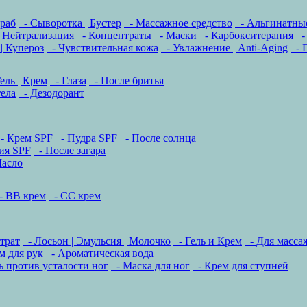
раб
- Сыворотка | Бустер
- Массажное средство
- Альгинатны
 Нейтрализация
- Концентраты
- Маски
- Карбокситерапия
-
| Купероз
- Чувствительная кожа
- Увлажнение | Anti-Aging
- 
ель | Крем
- Глаза
- После бритья
тела
- Дезодорант
- Крем SPF
- Пудра SPF
- После солнца
ия SPF
- После загара
асло
 BB крем
- CC крем
трат
- Лосьон | Эмульсия | Молочко
- Гель и Крем
- Для масса
м для рук
- Ароматическая вода
ь против усталости ног
- Маска для ног
- Крем для ступней