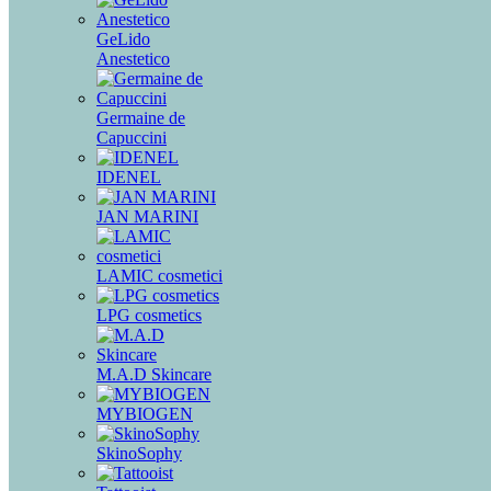
GeLido
Anestetico
Germaine de
Capuccini
IDENEL
JAN MARINI
LAMIC cosmetici
LPG cosmetics
M.A.D Skincare
MYBIOGEN
SkinoSophy