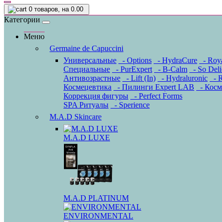
0
товаров, на 0.00
Категории
Меню
Germaine de Capuccini
Универсальные
- Options
- HydraCure
- Roya
Специальные
- PurExpert
- B-Calm
- So Deli
Антивозрастные
- Lift (In)
- Hydraluronic
- R
Космецевтика
- Пилинги Expert LAB
- Косм
Коррекция фигуры
- Perfect Forms
SPA Ритуалы
- Sperience
M.A.D Skincare
M.A.D LUXE
M.A.D PLATINUM
ENVIRONMENTAL