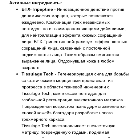
Активные ингредиенты:
BTX-Tripeptine
- Инновационное действие против
динамических морщин, которые появляются
ежедневно. Комбинация трех независимых
пептидов, но с взаимодополняющими действиями,
для нейтрализации эффекта кожных сокращений
лица. BTX-Трипептин нейтрализует эффект кожных
сокращений лица, связанный с постоянной
подвижностью лица. Таким образом смягчается
выражение лица. Отдохнувшая кожа в любом
возрасте;
Tissulage Tech
- Регенерирующая сила для борьбы
со статическими морщинами проистекает из
прогресса в области тканевой инженерии с
Tissulage Tech, комплексом пептидов для
глобальной регенерации внеклеточного матрикса.
Поврежденная возрастом ткань дермы заменяется
«новой кожей» благодаря разработке нового
трехмерного каркаса.
Tissulage Tech восстанавливает внеклеточную
матрицу, поврежденную годами, поднимая