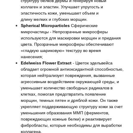
структуру белков дермы и генерируя новый
коллаген и эластин. Улучшает упругость и
эластичность кожи, уменьшает объем и
длину мелких и глубоких морщин.
Spherical Microparticles
Сферические
микрочастицы - Непрозрачные микросферы
используются для маскировки морщин и придания
цвета. Прозрачные микросферы обеспечивают
«гладкую шариковую» текстуру во время
нанесения;
Edelweiss Flower Extract
- Цветок эдельвейса
обладает огромной антиоксидантной способностью,
которая нейтрализует повреждения, вызванные
агрессивным воздействием окружающей среды, и
уменьшает количество свободных радикалов в
клетках, помогая предотвратить появление
морщин, темных пятен и дряблой кожи. Он также
укрепляет поддерживающую структуру кожи за счет
уменьшения образования ММП (ферментов,
повреждающих кожные белки) и реактивирует
фибробласты, которые необходимы для выработки
коллагена.