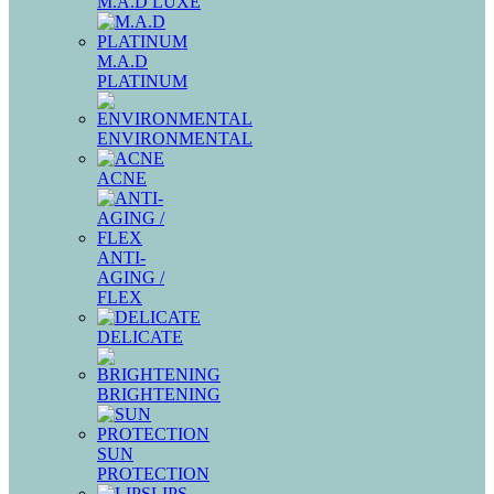
M.A.D LUXE
M.A.D
PLATINUM
ENVIRONMENTAL
ACNE
ANTI-
AGING /
FLEX
DELICATE
BRIGHTENING
SUN
PROTECTION
LIPS