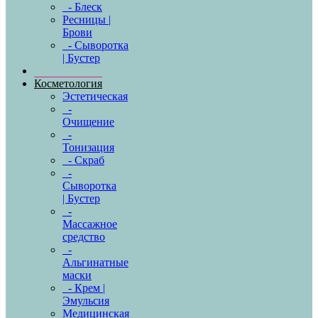
- Блеск
Ресницы |
Брови
- Сыворотка
| Бустер
Косметология
Эстетическая
-
Очищение
-
Тонизация
- Скраб
-
Сыворотка
| Бустер
-
Массажное
средство
-
Альгинатные
маски
- Крем |
Эмульсия
Медицинская