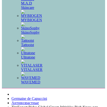
M.A.D
Skincare
MYBIOGEN
SkinoSophy
Tattooist
Ultratone
VITALASER
WAVEMED
Germaine de Capuccini
Антивозрастные