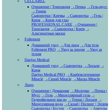
CELLABEL
Очищение | Тонизация
- Пенка
- Гель-мусс
- Тоник
Сыворотки | Кремы
- Сыворотка
- Гель |
Крем
- Крем для глаз
PROFESSIONAL CARE
- Очищение |
Тонизация
- Сыворотка | Крем
-
Альгинатные маски
Follement
Домашний уход
- Для лица
- Для тела
Follement PRO
- Уход за лицом
- Уход за
телом
Daejoo Medical
Домашний уход
- Сыворотка
- Лосьон
-
Крем
Daejoo Medical PRO
- Карбокситерапия
Miracle
- Скраб Miracle
- Маска Miracle
Лицо
Очищение | Демакияж
- Молочко
- Пенка |
Мусс
- Гель
- Мицеллярный гель
-
Гидрофильное масло
- Тоник | Лосьон
-
Мицеллярная вода
- Скраб | Пилинг | Энзим
Сыворотка | Бустер
- Сыворотка
- Ампулы