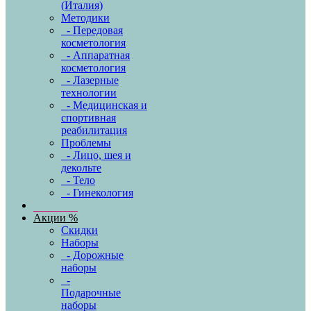
(Италия)
Методики
- Передовая
косметология
- Аппаратная
косметология
- Лазерные
технологии
- Медицинская и
спортивная
реабилитация
Проблемы
- Лицо, шея и
декольте
- Тело
- Гинекология
Акции %
Скидки
Наборы
- Дорожные
наборы
-
Подарочные
наборы