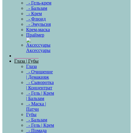
- Гель-крем
- Бальзам
- Крем
- Флюид
- Эмульсия
Крем-маска
Праймер
Аксессуары
Глаза | Губы
Глаза
- Очищение
| Демакияж
- Сыворотка
| Концентрат
- Гель | Крем
| Бальзам
- Маска |
Патчи
Губы
- Бальзам
- Гель | Крем
- Помада