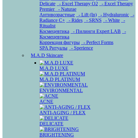
Delicate
- Excel Therapy O2
- Excel Therapy
Premier
- Naturae
Антивозрастные
- Lift (In)
- Hydraluronic
-
Radiance C+
- Rides
- SRNS
- White
-
Ritualist
Космецевтика
- Пилинги Expert LAB
-
Космецевтика
Коррекция фигуры
- Perfect Forms
SPA Ритуалы
- Sperience
M.A.D Skincare
M.A.D LUXE
M.A.D PLATINUM
ENVIRONMENTAL
ACNE
ANTI-AGING / FLEX
DELICATE
BRIGHTENING