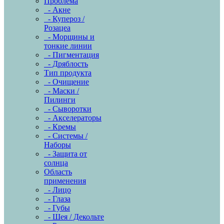
Проблема
- Акне
- Купероз /
Розацеа
- Морщины и
тонкие линии
- Пигментация
- Дряблость
Тип продукта
- Очищение
- Маски /
Пилинги
- Сыворотки
- Акселераторы
- Кремы
- Системы /
Наборы
- Защита от
солнца
Область
применения
- Лицо
- Глаза
- Губы
- Шея / Декольте