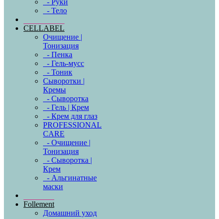
- Руки
- Тело
CELLABEL
Очищение |
Тонизация
- Пенка
- Гель-мусс
- Тоник
Сыворотки |
Кремы
- Сыворотка
- Гель | Крем
- Крем для глаз
PROFESSIONAL
CARE
- Очищение |
Тонизация
- Сыворотка |
Крем
- Альгинатные
маски
Follement
Домашний уход