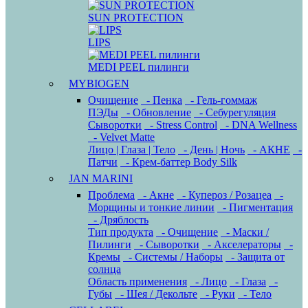
SUN PROTECTION
LIPS
MEDI PEEL пилинги
MYBIOGEN
Очищение
- Пенка
- Гель-гоммаж
ПЭДы
- Обновление
- Себурегуляция
Сыворотки
- Stress Control
- DNA Wellness
- Velvet Matte
Лицо | Глаза | Тело
- День | Ночь
- АКНЕ
-
Патчи
- Крем-баттер Body Silk
JAN MARINI
Проблема
- Акне
- Купероз / Розацеа
-
Морщины и тонкие линии
- Пигментация
- Дряблость
Тип продукта
- Очищение
- Маски /
Пилинги
- Сыворотки
- Акселераторы
-
Кремы
- Системы / Наборы
- Защита от
солнца
Область применения
- Лицо
- Глаза
-
Губы
- Шея / Декольте
- Руки
- Тело