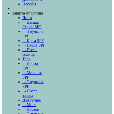
Наборы
Защита от солнца
Лицо
- Дымка |
Спрей SPF
- Эмульсия
SPF
- Крем SPF
- Пудра SPF
- После
солнца
Тело
- Лосьон
SPF
- Молочко
SPF
- Эмульсия
SPF
- После
загара
Для загара
- Мист
- Лосьон
- Эмульсия