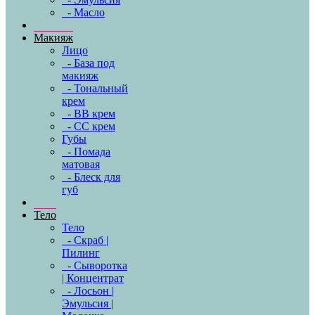
- Масло
Макияж
Лицо
- База под
макияж
- Тональный
крем
- BB крем
- CC крем
Губы
- Помада
матовая
- Блеск для
губ
Тело
Тело
- Скраб |
Пилинг
- Сыворотка
| Концентрат
- Лосьон |
Эмульсия |