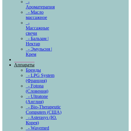
-
Ароматерапия
- Масло
массажное
-
Массажные
свечи
- Бальзам |
Нектар
- Эмульсия |
Крем
Аппараты
Бренды
- LPG System
(Франция)
- Fotona
(Словения)
- Ultratone
(Англия)
- Bio-Therapeutic
Computers (США)
- Asterasys (Ю.
Корея)
- Wavemed