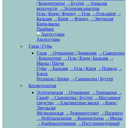
| Концентраты
- Бустер
- Эликсир
молодости
- Эссенция красоты
Гель | Крем | Флюид
- Гель
- Гель-крем
-
Бальзам
- Крем
- Флюид
- Эмульсия
Крем-маска
Праймер
Аксессуары
Глаза | Губы
Глаза
- Очищение | Демакияж
- Сыворотка
| Концентрат
- Гель | Крем | Бальзам
-
Маска | Патчи
Губы
- Бальзам
- Гель | Крем
- Помада
-
Блеск
Ресницы | Брови
- Сыворотка | Бустер
Косметология
Эстетическая
- Очищение
- Тонизация
-
Скраб
- Сыворотка | Бустер
- Массажное
средство
- Альгинатные маски
- Крем |
Эмульсия
Медицинская
- Дезинкрустант
- Пилинги
- Нейтрализация
- Концентраты
- Маски
- Карбокситерапия
- Пост-процедурный