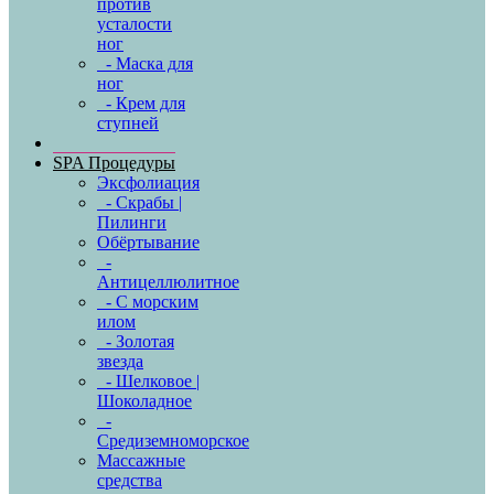
против
усталости
ног
- Маска для
ног
- Крем для
ступней
SPA Процедуры
Эксфолиация
- Скрабы |
Пилинги
Обёртывание
-
Антицеллюлитное
- С морским
илом
- Золотая
звезда
- Шелковое |
Шоколадное
-
Средиземноморское
Массажные
средства