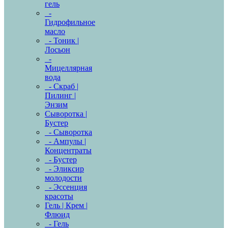
гель
-
Гидрофильное
масло
- Тоник |
Лосьон
-
Мицеллярная
вода
- Скраб |
Пилинг |
Энзим
Сыворотка |
Бустер
- Сыворотка
- Ампулы |
Концентраты
- Бустер
- Эликсир
молодости
- Эссенция
красоты
Гель | Крем |
Флюид
- Гель