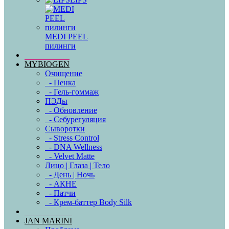
MEDI PEEL
пилинги
MYBIOGEN
Очищение
- Пенка
- Гель-гоммаж
ПЭДы
- Обновление
- Себурегуляция
Сыворотки
- Stress Control
- DNA Wellness
- Velvet Matte
Лицо | Глаза | Тело
- День | Ночь
- АКНЕ
- Патчи
- Крем-баттер Body Silk
JAN MARINI