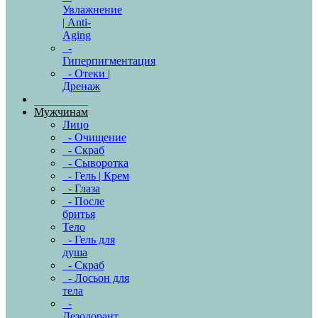
Увлажнение
| Anti-
Aging
-
Гиперпигментация
- Отеки |
Дренаж
Мужчинам
Лицо
- Очищение
- Скраб
- Сыворотка
- Гель | Крем
- Глаза
- После
бритья
Тело
- Гель для
душа
- Скраб
- Лосьон для
тела
-
Дезодорант