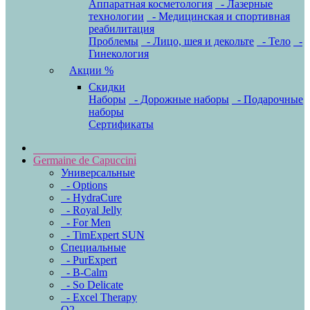
Аппаратная косметология
- Лазерные
технологии
- Медицинская и спортивная
реабилитация
Проблемы
- Лицо, шея и декольте
- Тело
-
Гинекология
Акции %
Скидки
Наборы
- Дорожные наборы
- Подарочные
наборы
Сертификаты
Germaine de Capuccini
Универсальные
- Options
- HydraCure
- Royal Jelly
- For Men
- TimExpert SUN
Специальные
- PurExpert
- B-Calm
- So Delicate
- Excel Therapy
O2