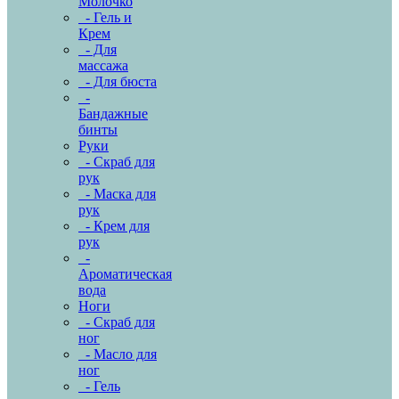
Молочко
- Гель и
Крем
- Для
массажа
- Для бюста
-
Бандажные
бинты
Руки
- Скраб для
рук
- Маска для
рук
- Крем для
рук
-
Ароматическая
вода
Ноги
- Скраб для
ног
- Масло для
ног
- Гель