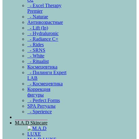
- Excel Therapy
Premier
- Naturae
Антивозрастные
- Lift (In)
- Hydraluronic
- Radiance C+
- Rides
- SRNS
- White
- Ritualist
Космецевтика
- Пилинги Expert
LAB
- Космецевтика
Коррекция
фигуры
- Perfect Forms
SPA Ритуалы
- Sperience
M.A.D Skincare