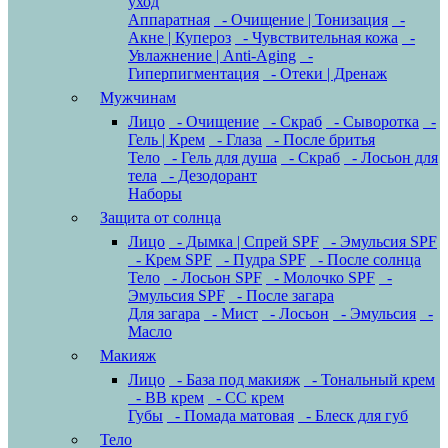
уход
Аппаратная
- Очищение | Тонизация
-
Акне | Купероз
- Чувствительная кожа
-
Увлажнение | Anti-Aging
-
Гиперпигментация
- Отеки | Дренаж
Мужчинам
Лицо
- Очищение
- Скраб
- Сыворотка
-
Гель | Крем
- Глаза
- После бритья
Тело
- Гель для душа
- Скраб
- Лосьон для
тела
- Дезодорант
Наборы
Защита от солнца
Лицо
- Дымка | Спрей SPF
- Эмульсия SPF
- Крем SPF
- Пудра SPF
- После солнца
Тело
- Лосьон SPF
- Молочко SPF
-
Эмульсия SPF
- После загара
Для загара
- Мист
- Лосьон
- Эмульсия
-
Масло
Макияж
Лицо
- База под макияж
- Тональный крем
- BB крем
- CC крем
Губы
- Помада матовая
- Блеск для губ
Тело