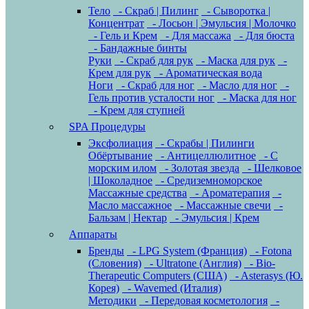
Тело
- Скраб | Пилинг
- Сыворотка |
Концентрат
- Лосьон | Эмульсия | Молочко
- Гель и Крем
- Для массажа
- Для бюста
- Бандажные бинты
Руки
- Скраб для рук
- Маска для рук
-
Крем для рук
- Ароматическая вода
Ноги
- Скраб для ног
- Масло для ног
-
Гель против усталости ног
- Маска для ног
- Крем для ступней
SPA Процедуры
Эксфолиация
- Скрабы | Пилинги
Обёртывание
- Антицеллюлитное
- С
морским илом
- Золотая звезда
- Шелковое
| Шоколадное
- Средиземноморское
Массажные средства
- Ароматерапия
-
Масло массажное
- Массажные свечи
-
Бальзам | Нектар
- Эмульсия | Крем
Аппараты
Бренды
- LPG System (Франция)
- Fotona
(Словения)
- Ultratone (Англия)
- Bio-
Therapeutic Computers (США)
- Asterasys (Ю.
Корея)
- Wavemed (Италия)
Методики
- Передовая косметология
-