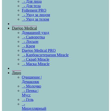
- Для лица
- Для тела
Follement PRO
- Уход за лицом
- Уход за телом
Daejoo Medical
Домашний уход
- Сыворотка
- Лосьон
- Крем
Daejoo Medical PRO
- Карбокситерапия Miracle
- Скраб Miracle
- Маска Miracle
Лицо
Очищение |
Демакияж
- Молочко
- Пенка |
Мусс
- Гель
-
Мицеллярный