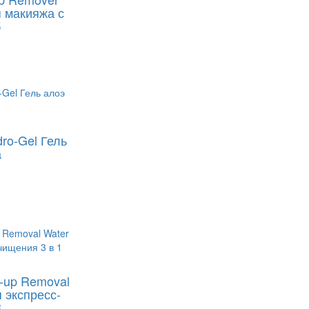
я макияжа с
б
dro-Gel Гель
а
e-up Removal
 экспресс-
..