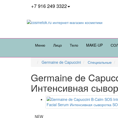
+7 916 249 3322
Меню
Лицо
Тело
MAKE-UP
СО
Germaine de Capuccini
Специальные
Germaine de Capucc
Интенсивная сыво
NEW