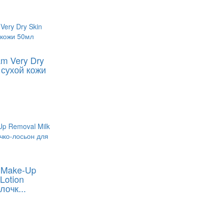
m Very Dry
 сухой кожи
g Make-Up
Lotion
очк...