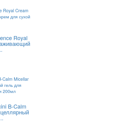
lience Royal
лаживающий
.
ini B-Calm
Мицеллярный
..