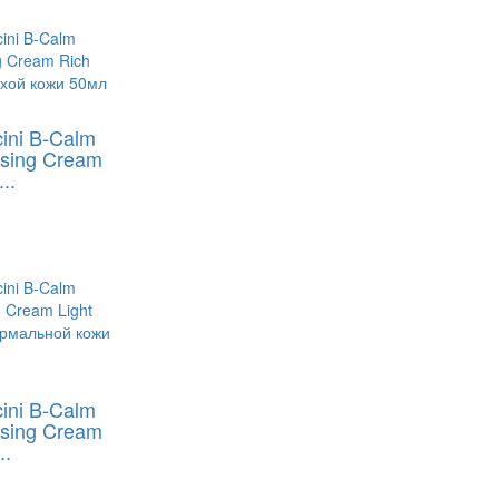
ini B-Calm
ising Cream
..
ini B-Calm
ising Cream
..