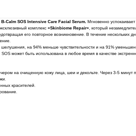
а
B-Calm SOS Intensive Care Facial Serum.
Мгновенно успокаивает 
 эксклюзивный комплекс
«Skinbiome Repair»
, который незамедлит
едотвращая его повторное возникновение. В течение нескольких дн
ение.
 шелушения, на 94% меньше чувствительности и на 91% уменьшени
 SOS может быть использована в любое время в качестве экстренн
чером на очищенную кожу лица, шеи и декольте. Через 3-5 минут 
жи.
енных красителей.
рование.