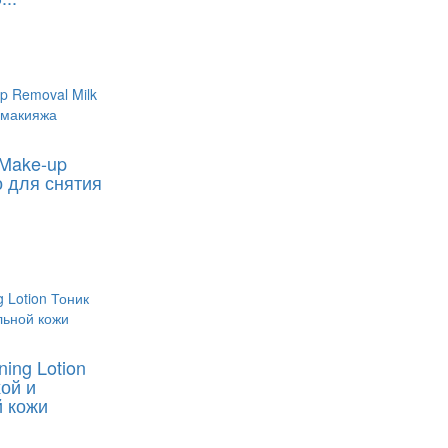
 Make-up
о для снятия
ning Lotion
ой и
й кожи