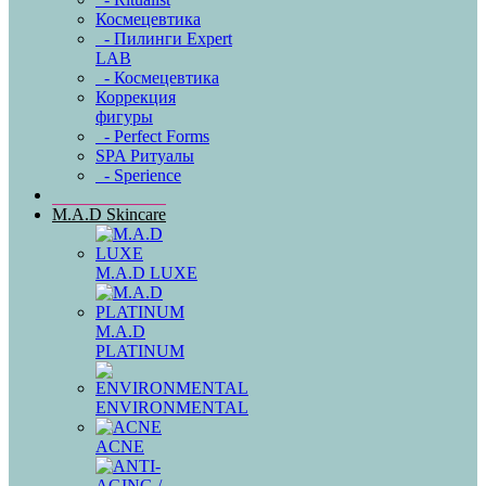
Космецевтика
- Пилинги Expert
LAB
- Космецевтика
Коррекция
фигуры
- Perfect Forms
SPA Ритуалы
- Sperience
M.A.D Skincare
M.A.D LUXE
M.A.D
PLATINUM
ENVIRONMENTAL
ACNE