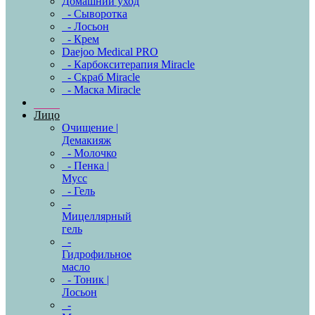
Домашний уход
- Сыворотка
- Лосьон
- Крем
Daejoo Medical PRO
- Карбокситерапия Miracle
- Скраб Miracle
- Маска Miracle
Лицо
Очищение |
Демакияж
- Молочко
- Пенка |
Мусс
- Гель
-
Мицеллярный
гель
-
Гидрофильное
масло
- Тоник |
Лосьон
-