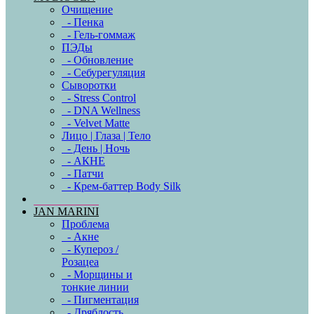
Очищение
- Пенка
- Гель-гоммаж
ПЭДы
- Обновление
- Себурегуляция
Сыворотки
- Stress Control
- DNA Wellness
- Velvet Matte
Лицо | Глаза | Тело
- День | Ночь
- АКНЕ
- Патчи
- Крем-баттер Body Silk
JAN MARINI
Проблема
- Акне
- Купероз /
Розацеа
- Морщины и
тонкие линии
- Пигментация
- Дряблость