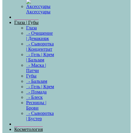
Аксессуары
Глаза | Губы
Глаза
- Очищение
| Демакияж
- Сыворотка
| Концентрат
- Гель | Крем
| Бальзам
- Маска |
Патчи
Губы
- Бальзам
- Гель | Крем
- Помада
- Блеск
Ресницы |
Брови
- Сыворотка
| Бустер
Косметология