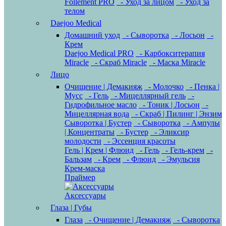
Follement PRO
- Уход за лицом
- Уход за
телом
Daejoo Medical
Домашний уход
- Сыворотка
- Лосьон
-
Крем
Daejoo Medical PRO
- Карбокситерапия
Miracle
- Скраб Miracle
- Маска Miracle
Лицо
Очищение | Демакияж
- Молочко
- Пенка |
Мусс
- Гель
- Мицеллярный гель
-
Гидрофильное масло
- Тоник | Лосьон
-
Мицеллярная вода
- Скраб | Пилинг | Энзим
Сыворотка | Бустер
- Сыворотка
- Ампулы
| Концентраты
- Бустер
- Эликсир
молодости
- Эссенция красоты
Гель | Крем | Флюид
- Гель
- Гель-крем
-
Бальзам
- Крем
- Флюид
- Эмульсия
Крем-маска
Праймер
Аксессуары
Глаза | Губы
Глаза
- Очищение | Демакияж
- Сыворотка