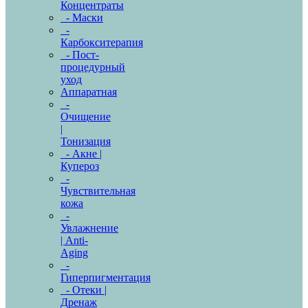
Концентраты
- Маски
-
Карбокситерапия
- Пост-
процедурный
уход
Аппаратная
-
Очищение
|
Тонизация
- Акне |
Купероз
-
Чувствительная
кожа
-
Увлажнение
| Anti-
Aging
-
Гиперпигментация
- Отеки |
Дренаж