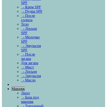
SPF
- Крем SPF
- Пудра SPF
- После
солнца
Тело
- Лосьон
SPF
- Молочко
SPF
- Эмульсия
SPF
- После
загара
Для загара
- Мист
- Лосьон
- Эмульсия
- Масло
Макияж
Лицо
- База под
макияж
- Тональный