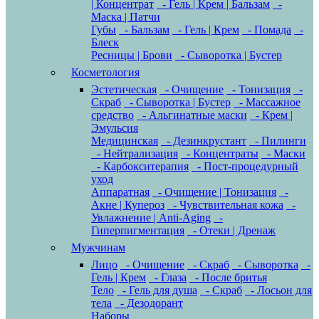
| Концентрат
- Гель | Крем | Бальзам
-
Маска | Патчи
Губы
- Бальзам
- Гель | Крем
- Помада
-
Блеск
Ресницы | Брови
- Сыворотка | Бустер
Косметология
Эстетическая
- Очищение
- Тонизация
-
Скраб
- Сыворотка | Бустер
- Массажное
средство
- Альгинатные маски
- Крем |
Эмульсия
Медицинская
- Дезинкрустант
- Пилинги
- Нейтрализация
- Концентраты
- Маски
- Карбокситерапия
- Пост-процедурный
уход
Аппаратная
- Очищение | Тонизация
-
Акне | Купероз
- Чувствительная кожа
-
Увлажнение | Anti-Aging
-
Гиперпигментация
- Отеки | Дренаж
Мужчинам
Лицо
- Очищение
- Скраб
- Сыворотка
-
Гель | Крем
- Глаза
- После бритья
Тело
- Гель для душа
- Скраб
- Лосьон для
тела
- Дезодорант
Наборы