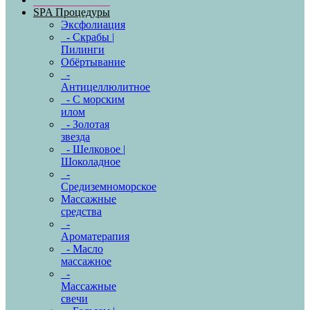
SPA Процедуры
Эксфолиация
- Скрабы |
Пилинги
Обёртывание
-
Антицеллюлитное
- С морским
илом
- Золотая
звезда
- Шелковое |
Шоколадное
-
Средиземноморское
Массажные
средства
-
Ароматерапия
- Масло
массажное
-
Массажные
свечи