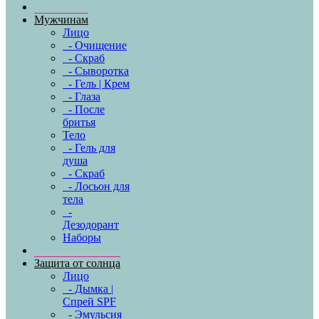
Мужчинам
Лицо
- Очищение
- Скраб
- Сыворотка
- Гель | Крем
- Глаза
- После
бритья
Тело
- Гель для
душа
- Скраб
- Лосьон для
тела
-
Дезодорант
Наборы
Защита от солнца
Лицо
- Дымка |
Спрей SPF
- Эмульсия