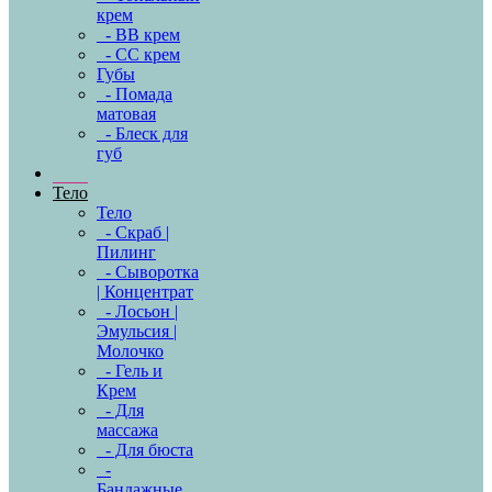
крем
- BB крем
- CC крем
Губы
- Помада
матовая
- Блеск для
губ
Тело
Тело
- Скраб |
Пилинг
- Сыворотка
| Концентрат
- Лосьон |
Эмульсия |
Молочко
- Гель и
Крем
- Для
массажа
- Для бюста
-
Бандажные