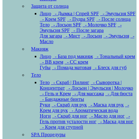
Защита от солнца
Лицо
- Дымка | Спрей SPF
- Эмульсия SPF
- Крем SPF
- Пудра SPF
- После солнца
Тело
- Лосьон SPF
- Молочко SPF
-
Эмульсия SPF
- После загара
Для загара
- Мист
- Лосьон
- Эмульсия
-
Масло
Макияж
Лицо
- База под макияж
- Тональный крем
- BB крем
- CC крем
Губы
- Помада матовая
- Блеск для губ
Тело
Тело
- Скраб | Пилинг
- Сыворотка |
Концентрат
- Лосьон | Эмульсия | Молочко
- Гель и Крем
- Для массажа
- Для бюста
- Бандажные бинты
Руки
- Скраб для рук
- Маска для рук
-
Крем для рук
- Ароматическая вода
Ноги
- Скраб для ног
- Масло для ног
-
Гель против усталости ног
- Маска для ног
- Крем для ступней
SPA Процедуры