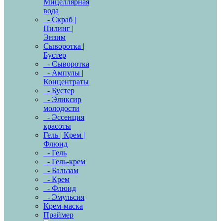
Мицеллярная
вода
- Скраб |
Пилинг |
Энзим
Сыворотка |
Бустер
- Сыворотка
- Ампулы |
Концентраты
- Бустер
- Эликсир
молодости
- Эссенция
красоты
Гель | Крем |
Флюид
- Гель
- Гель-крем
- Бальзам
- Крем
- Флюид
- Эмульсия
Крем-маска
Праймер