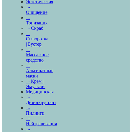
Эстетическая
-
Очищение
-
Тонизация
- Скраб
-
Сыворотка
| Бустер
-
Массажное
средство
-
Альгинатные
маски
- Крем |
Эмульсия
Медицинская
-
Дезинкрустант
-
Пилинги
-
Нейтрализация
-