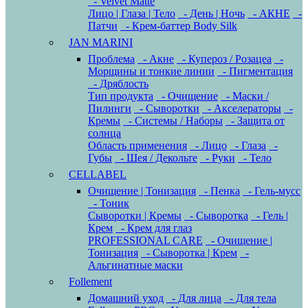
- Velvet Matte
Лицо | Глаза | Тело
- День | Ночь
- АКНЕ
-
Патчи
- Крем-баттер Body Silk
JAN MARINI
Проблема
- Акне
- Купероз / Розацеа
-
Морщины и тонкие линии
- Пигментация
- Дряблость
Тип продукта
- Очищение
- Маски /
Пилинги
- Сыворотки
- Акселераторы
-
Кремы
- Системы / Наборы
- Защита от
солнца
Область применения
- Лицо
- Глаза
-
Губы
- Шея / Декольте
- Руки
- Тело
CELLABEL
Очищение | Тонизация
- Пенка
- Гель-мусс
- Тоник
Сыворотки | Кремы
- Сыворотка
- Гель |
Крем
- Крем для глаз
PROFESSIONAL CARE
- Очищение |
Тонизация
- Сыворотка | Крем
-
Альгинатные маски
Follement
Домашний уход
- Для лица
- Для тела