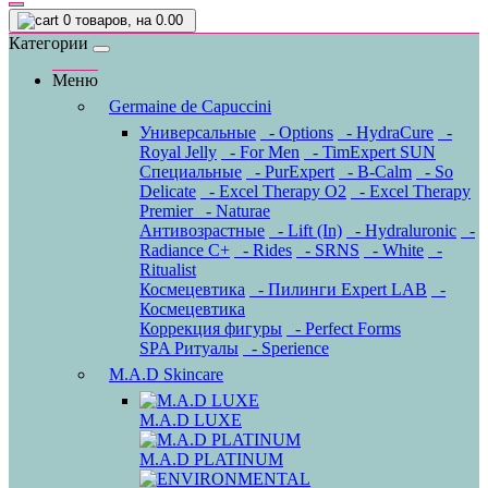
0
товаров, на 0.00
Категории
Меню
Germaine de Capuccini
Универсальные
- Options
- HydraCure
-
Royal Jelly
- For Men
- TimExpert SUN
Специальные
- PurExpert
- B-Calm
- So
Delicate
- Excel Therapy O2
- Excel Therapy
Premier
- Naturae
Антивозрастные
- Lift (In)
- Hydraluronic
-
Radiance C+
- Rides
- SRNS
- White
-
Ritualist
Космецевтика
- Пилинги Expert LAB
-
Космецевтика
Коррекция фигуры
- Perfect Forms
SPA Ритуалы
- Sperience
M.A.D Skincare
M.A.D LUXE
M.A.D PLATINUM