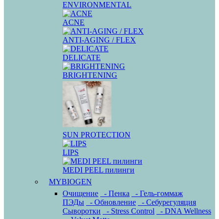
ENVIRONMENTAL
ACNE
ANTI-AGING / FLEX
DELICATE
BRIGHTENING
SUN PROTECTION
LIPS
MEDI PEEL пилинги
MYBIOGEN
Очищение
- Пенка
- Гель-гоммаж
ПЭДы
- Обновление
- Себурегуляция
Сыворотки
- Stress Control
- DNA Wellness