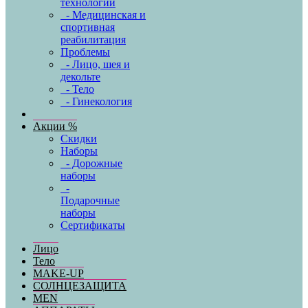
технологии
- Медицинская и
спортивная
реабилитация
Проблемы
- Лицо, шея и
декольте
- Тело
- Гинекология
Акции %
Скидки
Наборы
- Дорожные
наборы
-
Подарочные
наборы
Сертификаты
Лицо
Тело
MAKE-UP
СОЛНЦЕЗАЩИТА
MEN