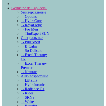
Germaine de Capuccini
Универсальные
- Options
- HydraCure
- Royal Jelly
- For Men
- TimExpert SUN
Специальные
- PurExpert
- B-Calm
- So Delicate
- Excel Therapy
O2
- Excel Therapy
Premier
- Naturae
Антивозрастные
- Lift (In)
- Hydraluronic
- Radiance C+
- Rides
- SRNS
- White
- Ritualist