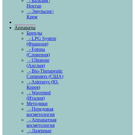
- Бальзам |
Нектар
- Эмульсия |
Крем
Аппараты
Бренды
- LPG System
(Франция)
- Fotona
(Словения)
- Ultratone
(Англия)
- Bio-Therapeutic
Computers (США)
- Asterasys (Ю.
Корея)
- Wavemed
(Италия)
Методики
- Передовая
косметология
- Аппаратная
косметология
- Лазерные