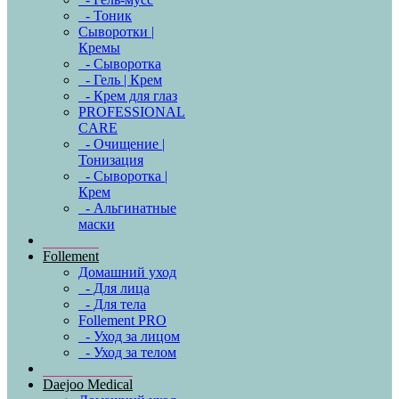
- Тоник
Сыворотки |
Кремы
- Сыворотка
- Гель | Крем
- Крем для глаз
PROFESSIONAL
CARE
- Очищение |
Тонизация
- Сыворотка |
Крем
- Альгинатные
маски
Follement
Домашний уход
- Для лица
- Для тела
Follement PRO
- Уход за лицом
- Уход за телом
Daejoo Medical