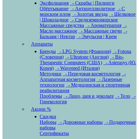
Эксфолиация
- Скрабы | Пилинги
Обёртывание
- Антицеллюлитное
- С
морским илом
- Золотая звезда
- Шелковое
| Шоколадное
- Средиземноморское
Массажные средства
- Ароматерапия
-
Масло массажное
- Массажные свечи
-
Бальзам | Нектар
- Эмульсия | Крем
Аппараты
Бренды
- LPG System (Франция)
- Fotona
(Словения)
- Ultratone (Англия)
- Bio-
Therapeutic Computers (США)
- Asterasys (Ю.
Корея)
- Wavemed (Италия)
Методики
- Передовая косметология
-
Аппаратная косметология
- Лазерные
технологии
- Медицинская и спортивная
реабилитация
Проблемы
- Лицо, шея и декольте
- Тело
-
Гинекология
Акции %
Скидки
Наборы
- Дорожные наборы
- Подарочные
наборы
Сертификаты