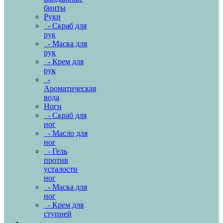
бинты
Руки
- Скраб для
рук
- Маска для
рук
- Крем для
рук
-
Ароматическая
вода
Ноги
- Скраб для
ног
- Масло для
ног
- Гель
против
усталости
ног
- Маска для
ног
- Крем для
ступней