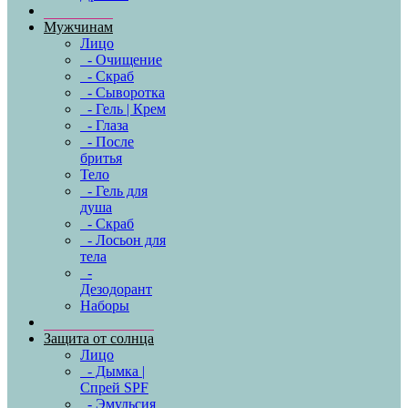
Мужчинам
Лицо
- Очищение
- Скраб
- Сыворотка
- Гель | Крем
- Глаза
- После
бритья
Тело
- Гель для
душа
- Скраб
- Лосьон для
тела
-
Дезодорант
Наборы
Защита от солнца
Лицо
- Дымка |
Спрей SPF
- Эмульсия