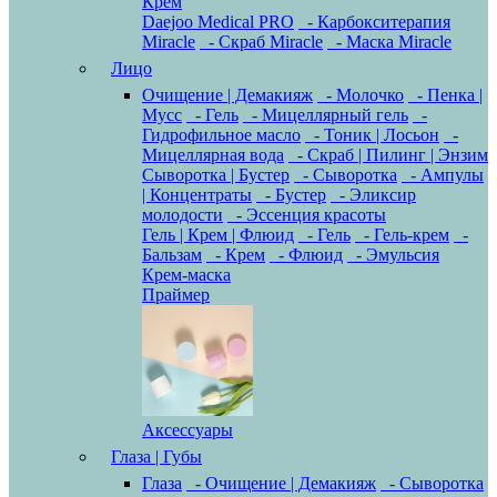
Крем
Daejoo Medical PRO
- Карбокситерапия
Miracle
- Скраб Miracle
- Маска Miracle
Лицо
Очищение | Демакияж
- Молочко
- Пенка |
Мусс
- Гель
- Мицеллярный гель
-
Гидрофильное масло
- Тоник | Лосьон
-
Мицеллярная вода
- Скраб | Пилинг | Энзим
Сыворотка | Бустер
- Сыворотка
- Ампулы
| Концентраты
- Бустер
- Эликсир
молодости
- Эссенция красоты
Гель | Крем | Флюид
- Гель
- Гель-крем
-
Бальзам
- Крем
- Флюид
- Эмульсия
Крем-маска
Праймер
Аксессуары
Глаза | Губы
Глаза
- Очищение | Демакияж
- Сыворотка