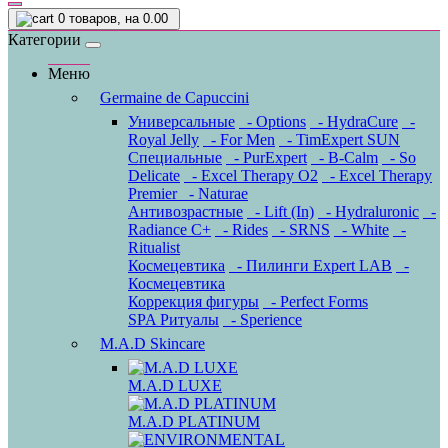
0
товаров, на 0.00
Категории
Меню
Germaine de Capuccini
Универсальные
- Options
- HydraCure
-
Royal Jelly
- For Men
- TimExpert SUN
Специальные
- PurExpert
- B-Calm
- So
Delicate
- Excel Therapy O2
- Excel Therapy
Premier
- Naturae
Антивозрастные
- Lift (In)
- Hydraluronic
-
Radiance C+
- Rides
- SRNS
- White
-
Ritualist
Космецевтика
- Пилинги Expert LAB
-
Космецевтика
Коррекция фигуры
- Perfect Forms
SPA Ритуалы
- Sperience
M.A.D Skincare
M.A.D LUXE
M.A.D PLATINUM