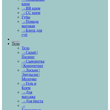
крем
- BB крем
- CC крем
Губы
- Помада
матовая
- Блеск для
губ
Тело
Тело
- Скраб |
Пилинг
- Сыворотка
| Концентрат
- Лосьон |
Эмульсия |
Молочко
- Гель и
Крем
- Для
массажа
- Для бюста
-
Бандажные