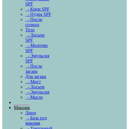
SPF
- Крем SPF
- Пудра SPF
- После
солнца
Тело
- Лосьон
SPF
- Молочко
SPF
- Эмульсия
SPF
- После
загара
Для загара
- Мист
- Лосьон
- Эмульсия
- Масло
Макияж
Лицо
- База под
макияж
- Тональный