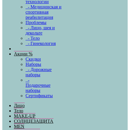
технологии
- Медицинская и
спортивная
реабилитация
Проблемы
- Лицо, шея и
декольте
- Тело
- Гинекология
Акции %
Скидки
Наборы
- Дорожные
наборы
-
Подарочные
наборы
Сертификаты
Лицо
Тело
MAKE-UP
СОЛНЦЕЗАЩИТА
MEN