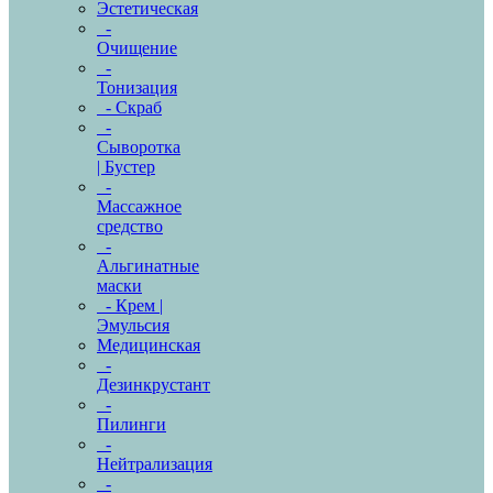
Эстетическая
-
Очищение
-
Тонизация
- Скраб
-
Сыворотка
| Бустер
-
Массажное
средство
-
Альгинатные
маски
- Крем |
Эмульсия
Медицинская
-
Дезинкрустант
-
Пилинги
-
Нейтрализация
-