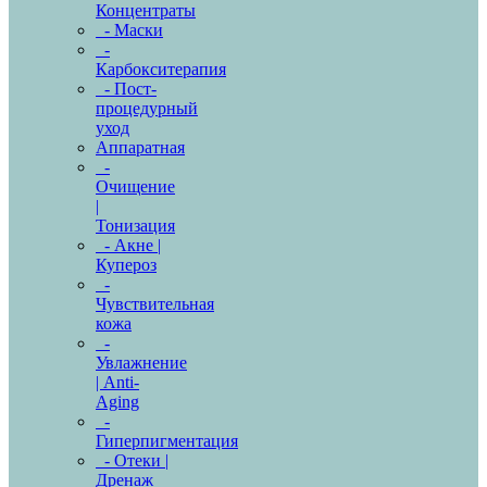
Концентраты
- Маски
-
Карбокситерапия
- Пост-
процедурный
уход
Аппаратная
-
Очищение
|
Тонизация
- Акне |
Купероз
-
Чувствительная
кожа
-
Увлажнение
| Anti-
Aging
-
Гиперпигментация
- Отеки |
Дренаж