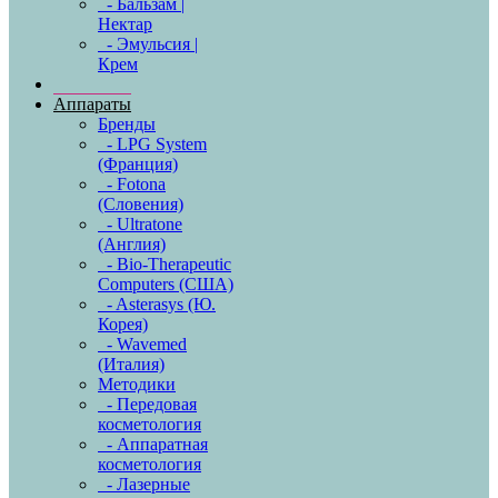
- Бальзам |
Нектар
- Эмульсия |
Крем
Аппараты
Бренды
- LPG System
(Франция)
- Fotona
(Словения)
- Ultratone
(Англия)
- Bio-Therapeutic
Computers (США)
- Asterasys (Ю.
Корея)
- Wavemed
(Италия)
Методики
- Передовая
косметология
- Аппаратная
косметология
- Лазерные