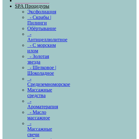
SPA Процедуры
Эксфолиация
- Скрабы |
Пилинги
Обёртывание
-
Антицеллюлитное
- С морским
илом
- Золотая
звезда
- Шелковое |
Шоколадное
-
Средиземноморское
Массажные
средства
-
Ароматерапия
- Масло
массажное
-
Массажные
свечи