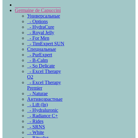
Germaine de Capuccini
Универсальные
- Options
- HydraCure
- Royal Jelly
- For Men
- TimExpert SUN
Специальные
- PurExpert
- B-Calm
- So Delicate
- Excel Therapy
O2
- Excel Therapy
Premier
- Naturae
Антивозрастные
- Lift (In)
- Hydraluronic
- Radiance C+
- Rides
- SRNS
- White
- Ritualist