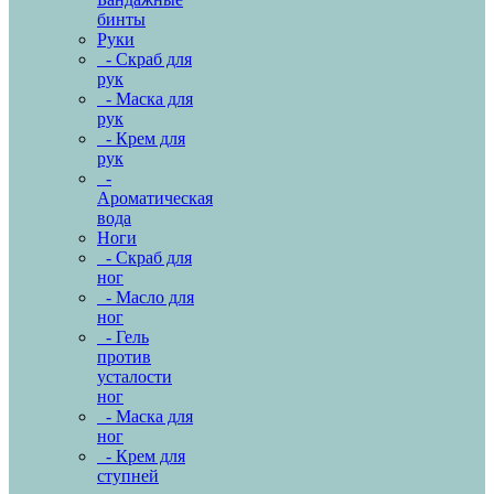
бинты
Руки
- Скраб для
рук
- Маска для
рук
- Крем для
рук
-
Ароматическая
вода
Ноги
- Скраб для
ног
- Масло для
ног
- Гель
против
усталости
ног
- Маска для
ног
- Крем для
ступней