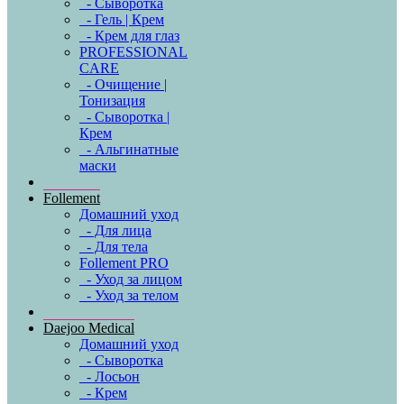
- Сыворотка
- Гель | Крем
- Крем для глаз
PROFESSIONAL
CARE
- Очищение |
Тонизация
- Сыворотка |
Крем
- Альгинатные
маски
Follement
Домашний уход
- Для лица
- Для тела
Follement PRO
- Уход за лицом
- Уход за телом
Daejoo Medical
Домашний уход
- Сыворотка
- Лосьон
- Крем