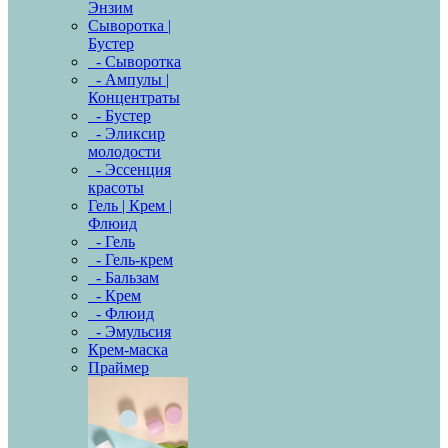
Энзим
Сыворотка |
Бустер
- Сыворотка
- Ампулы |
Концентраты
- Бустер
- Эликсир
молодости
- Эссенция
красоты
Гель | Крем |
Флюид
- Гель
- Гель-крем
- Бальзам
- Крем
- Флюид
- Эмульсия
Крем-маска
Праймер