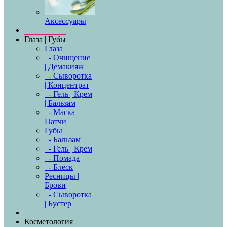
Аксессуары
Глаза | Губы
Глаза
- Очищение
| Демакияж
- Сыворотка
| Концентрат
- Гель | Крем
| Бальзам
- Маска |
Патчи
Губы
- Бальзам
- Гель | Крем
- Помада
- Блеск
Ресницы |
Брови
- Сыворотка
| Бустер
Косметология