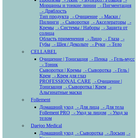
Морщины и тонкие линии
- Пигментация
- Дряблость
Тип продукта
- Очищение
- Маски /
Пилинги
- Сыворотки
- Акселераторы
-
Кремы
- Системы / Наборы
- Защита от
солнца
Область применения
- Лицо
- Глаза
-
Губы
- Шея / Декольте
- Руки
- Тело
CELLABEL
Очищение | Тонизация
- Пенка
- Гель-мусс
- Тоник
Сыворотки | Кремы
- Сыворотка
- Гель |
Крем
- Крем для глаз
PROFESSIONAL CARE
- Очищение |
Тонизация
- Сыворотка | Крем
-
Альгинатные маски
Follement
Домашний уход
- Для лица
- Для тела
Follement PRO
- Уход за лицом
- Уход за
телом
Daejoo Medical
Домашний уход
- Сыворотка
- Лосьон
-