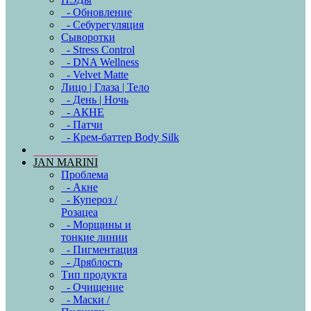
- Обновление
- Себурегуляция
Сыворотки
- Stress Control
- DNA Wellness
- Velvet Matte
Лицо | Глаза | Тело
- День | Ночь
- АКНЕ
- Патчи
- Крем-баттер Body Silk
JAN MARINI
Проблема
- Акне
- Купероз /
Розацеа
- Морщины и
тонкие линии
- Пигментация
- Дряблость
Тип продукта
- Очищение
- Маски /