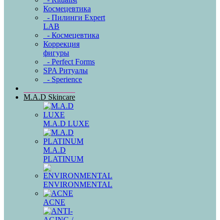
Космецевтика
- Пилинги Expert
LAB
- Космецевтика
Коррекция
фигуры
- Perfect Forms
SPA Ритуалы
- Sperience
M.A.D Skincare
M.A.D LUXE
M.A.D
PLATINUM
ENVIRONMENTAL
ACNE