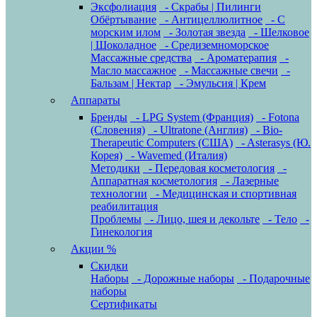
Эксфолиация
- Скрабы | Пилинги
Обёртывание
- Антицеллюлитное
- С
морским илом
- Золотая звезда
- Шелковое
| Шоколадное
- Средиземноморское
Массажные средства
- Ароматерапия
-
Масло массажное
- Массажные свечи
-
Бальзам | Нектар
- Эмульсия | Крем
Аппараты
Бренды
- LPG System (Франция)
- Fotona
(Словения)
- Ultratone (Англия)
- Bio-
Therapeutic Computers (США)
- Asterasys (Ю.
Корея)
- Wavemed (Италия)
Методики
- Передовая косметология
-
Аппаратная косметология
- Лазерные
технологии
- Медицинская и спортивная
реабилитация
Проблемы
- Лицо, шея и декольте
- Тело
-
Гинекология
Акции %
Скидки
Наборы
- Дорожные наборы
- Подарочные
наборы
Сертификаты