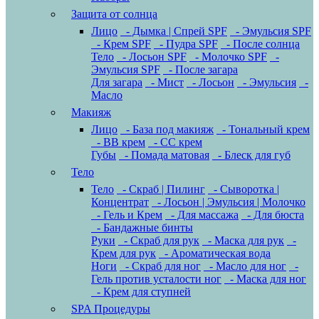
Защита от солнца
Лицо
- Дымка | Спрей SPF
- Эмульсия SPF
- Крем SPF
- Пудра SPF
- После солнца
Тело
- Лосьон SPF
- Молочко SPF
-
Эмульсия SPF
- После загара
Для загара
- Мист
- Лосьон
- Эмульсия
-
Масло
Макияж
Лицо
- База под макияж
- Тональный крем
- BB крем
- CC крем
Губы
- Помада матовая
- Блеск для губ
Тело
Тело
- Скраб | Пилинг
- Сыворотка |
Концентрат
- Лосьон | Эмульсия | Молочко
- Гель и Крем
- Для массажа
- Для бюста
- Бандажные бинты
Руки
- Скраб для рук
- Маска для рук
-
Крем для рук
- Ароматическая вода
Ноги
- Скраб для ног
- Масло для ног
-
Гель против усталости ног
- Маска для ног
- Крем для ступней
SPA Процедуры