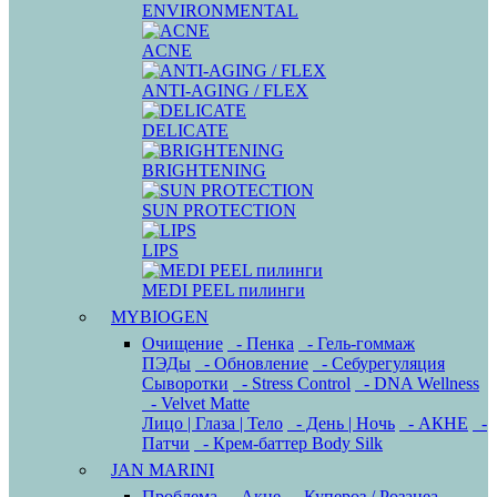
ENVIRONMENTAL
ACNE
ANTI-AGING / FLEX
DELICATE
BRIGHTENING
SUN PROTECTION
LIPS
MEDI PEEL пилинги
MYBIOGEN
Очищение
- Пенка
- Гель-гоммаж
ПЭДы
- Обновление
- Себурегуляция
Сыворотки
- Stress Control
- DNA Wellness
- Velvet Matte
Лицо | Глаза | Тело
- День | Ночь
- АКНЕ
-
Патчи
- Крем-баттер Body Silk
JAN MARINI
Проблема
- Акне
- Купероз / Розацеа
-