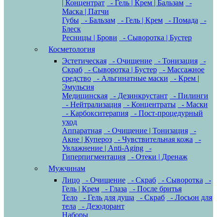
| Концентрат
- Гель | Крем | Бальзам
-
Маска | Патчи
Губы
- Бальзам
- Гель | Крем
- Помада
-
Блеск
Ресницы | Брови
- Сыворотка | Бустер
Косметология
Эстетическая
- Очищение
- Тонизация
-
Скраб
- Сыворотка | Бустер
- Массажное
средство
- Альгинатные маски
- Крем |
Эмульсия
Медицинская
- Дезинкрустант
- Пилинги
- Нейтрализация
- Концентраты
- Маски
- Карбокситерапия
- Пост-процедурный
уход
Аппаратная
- Очищение | Тонизация
-
Акне | Купероз
- Чувствительная кожа
-
Увлажнение | Anti-Aging
-
Гиперпигментация
- Отеки | Дренаж
Мужчинам
Лицо
- Очищение
- Скраб
- Сыворотка
-
Гель | Крем
- Глаза
- После бритья
Тело
- Гель для душа
- Скраб
- Лосьон для
тела
- Дезодорант
Наборы