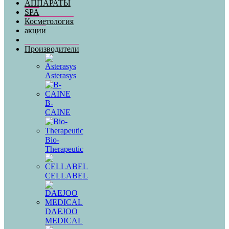
АППАРАТЫ
SPA
Косметология
акции
Производители
Asterasys
B-
CAINE
Bio-
Therapeutic
CELLABEL
DAEJOO
MEDICAL