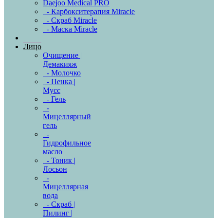
Daejoo Medical PRO
- Карбокситерапия Miracle
- Скраб Miracle
- Маска Miracle
Лицо
Очищение |
Демакияж
- Молочко
- Пенка |
Мусс
- Гель
-
Мицеллярный
гель
-
Гидрофильное
масло
- Тоник |
Лосьон
-
Мицеллярная
вода
- Скраб |
Пилинг |