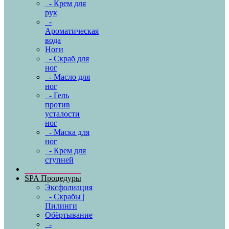
- Крем для
рук
-
Ароматическая
вода
Ноги
- Скраб для
ног
- Масло для
ног
- Гель
против
усталости
ног
- Маска для
ног
- Крем для
ступней
SPA Процедуры
Эксфолиация
- Скрабы |
Пилинги
Обёртывание
-