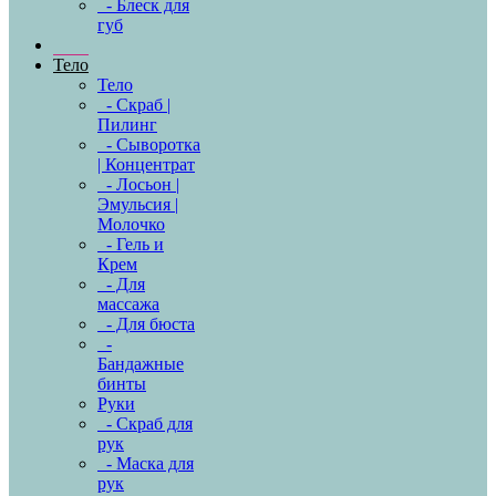
- Блеск для
губ
Тело
Тело
- Скраб |
Пилинг
- Сыворотка
| Концентрат
- Лосьон |
Эмульсия |
Молочко
- Гель и
Крем
- Для
массажа
- Для бюста
-
Бандажные
бинты
Руки
- Скраб для
рук
- Маска для
рук