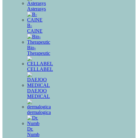
Asterasys
B-
CAINE
Bio-
Therapeutic
CELLABEL
DAEJOO
MEDICAL
dermalogica
Dr.
Numb