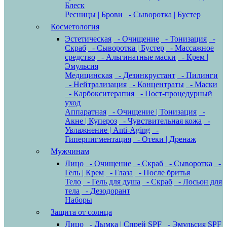
Блеск
Ресницы | Брови
- Сыворотка | Бустер
Косметология
Эстетическая
- Очищение
- Тонизация
-
Скраб
- Сыворотка | Бустер
- Массажное
средство
- Альгинатные маски
- Крем |
Эмульсия
Медицинская
- Дезинкрустант
- Пилинги
- Нейтрализация
- Концентраты
- Маски
- Карбокситерапия
- Пост-процедурный
уход
Аппаратная
- Очищение | Тонизация
-
Акне | Купероз
- Чувствительная кожа
-
Увлажнение | Anti-Aging
-
Гиперпигментация
- Отеки | Дренаж
Мужчинам
Лицо
- Очищение
- Скраб
- Сыворотка
-
Гель | Крем
- Глаза
- После бритья
Тело
- Гель для душа
- Скраб
- Лосьон для
тела
- Дезодорант
Наборы
Защита от солнца
Лицо
- Дымка | Спрей SPF
- Эмульсия SPF