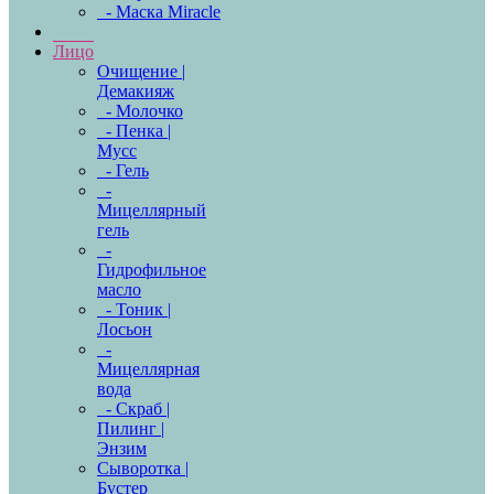
- Маска Miracle
Лицо
Очищение |
Демакияж
- Молочко
- Пенка |
Мусс
- Гель
-
Мицеллярный
гель
-
Гидрофильное
масло
- Тоник |
Лосьон
-
Мицеллярная
вода
- Скраб |
Пилинг |
Энзим
Сыворотка |
Бустер