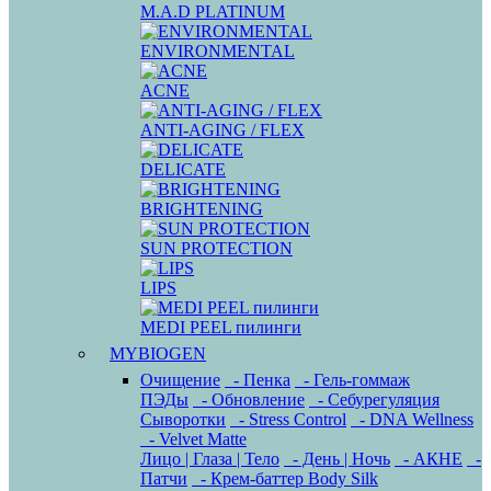
M.A.D PLATINUM
ENVIRONMENTAL
ACNE
ANTI-AGING / FLEX
DELICATE
BRIGHTENING
SUN PROTECTION
LIPS
MEDI PEEL пилинги
MYBIOGEN
Очищение
- Пенка
- Гель-гоммаж
ПЭДы
- Обновление
- Себурегуляция
Сыворотки
- Stress Control
- DNA Wellness
- Velvet Matte
Лицо | Глаза | Тело
- День | Ночь
- АКНЕ
-
Патчи
- Крем-баттер Body Silk