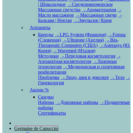
| Шоколадное
- Средиземноморское
Массажные средства
- Ароматерапия
-
Масло массажное
- Массажные свечи
-
Бальзам | Нектар
- Эмульсия | Крем
Аппараты
Бренды
- LPG System (Франция)
- Fotona
(Словения)
- Ultratone (Англия)
- Bio-
Therapeutic Computers (США)
- Asterasys (Ю.
Корея)
- Wavemed (Италия)
Методики
- Передовая косметология
-
Аппаратная косметология
- Лазерные
технологии
- Медицинская и спортивная
реабилитация
Проблемы
- Лицо, шея и декольте
- Тело
-
Гинекология
Акции %
Скидки
Наборы
- Дорожные наборы
- Подарочные
наборы
Сертификаты
Germaine de Capuccini