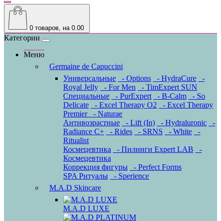
0
товаров, на 0.00
Категории
Меню
Germaine de Capuccini
Универсальные
- Options
- HydraCure
-
Royal Jelly
- For Men
- TimExpert SUN
Специальные
- PurExpert
- B-Calm
- So
Delicate
- Excel Therapy O2
- Excel Therapy
Premier
- Naturae
Антивозрастные
- Lift (In)
- Hydraluronic
-
Radiance C+
- Rides
- SRNS
- White
-
Ritualist
Космецевтика
- Пилинги Expert LAB
-
Космецевтика
Коррекция фигуры
- Perfect Forms
SPA Ритуалы
- Sperience
M.A.D Skincare
M.A.D LUXE