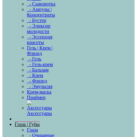
- Сыворотка
- Ампулы |
Концентраты
- Бустер
- Эликсир
молодости
- Эссенция
красоты
Гель | Крем |
Флюид
- Гель
- Гель-крем
- Бальзам
- Крем
- Флюид
- Эмульсия
Крем-маска
Праймер
Аксессуары
Глаза | Губы
Глаза
- Очищение