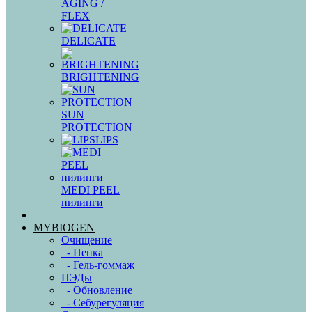
AGING /
FLEX
DELICATE
BRIGHTENING
SUN
PROTECTION
LIPS
MEDI PEEL
пилинги
MYBIOGEN
Очищение
- Пенка
- Гель-гоммаж
ПЭДы
- Обновление
- Себурегуляция