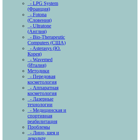
- LPG System
(Франция)
- Fotona
(Словения)
- Ultratone
(Англия)
- Bio-Therapeutic
Computers (США)
- Asterasys (Ю.
Корея)
- Wavemed
(Италия)
Методики
- Передовая
косметология
- Аппаратная
косметология
- Лазерные
технологии
- Медицинская и
спортивная
реабилитация
Проблемы
- Лицо, шея и
декольте