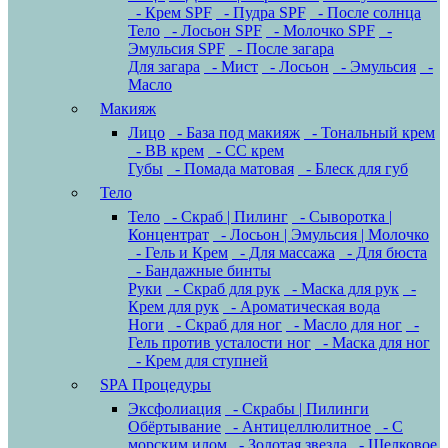
- Крем SPF
- Пудра SPF
- После солнца
Тело
- Лосьон SPF
- Молочко SPF
-
Эмульсия SPF
- После загара
Для загара
- Мист
- Лосьон
- Эмульсия
-
Масло
Макияж
Лицо
- База под макияж
- Тональный крем
- BB крем
- CC крем
Губы
- Помада матовая
- Блеск для губ
Тело
Тело
- Скраб | Пилинг
- Сыворотка |
Концентрат
- Лосьон | Эмульсия | Молочко
- Гель и Крем
- Для массажа
- Для бюста
- Бандажные бинты
Руки
- Скраб для рук
- Маска для рук
-
Крем для рук
- Ароматическая вода
Ноги
- Скраб для ног
- Масло для ног
-
Гель против усталости ног
- Маска для ног
- Крем для ступней
SPA Процедуры
Эксфолиация
- Скрабы | Пилинги
Обёртывание
- Антицеллюлитное
- С
морским илом
- Золотая звезда
- Шелковое