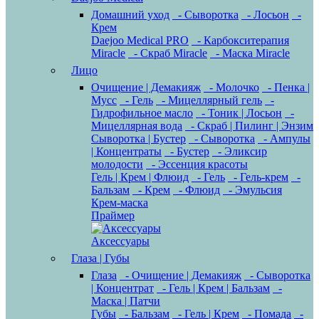
Домашний уход
- Сыворотка
- Лосьон
-
Крем
Daejoo Medical PRO
- Карбокситерапия
Miracle
- Скраб Miracle
- Маска Miracle
Лицо
Очищение | Демакияж
- Молочко
- Пенка |
Мусс
- Гель
- Мицеллярный гель
-
Гидрофильное масло
- Тоник | Лосьон
-
Мицеллярная вода
- Скраб | Пилинг | Энзим
Сыворотка | Бустер
- Сыворотка
- Ампулы
| Концентраты
- Бустер
- Эликсир
молодости
- Эссенция красоты
Гель | Крем | Флюид
- Гель
- Гель-крем
-
Бальзам
- Крем
- Флюид
- Эмульсия
Крем-маска
Праймер
Аксессуары
Глаза | Губы
Глаза
- Очищение | Демакияж
- Сыворотка
| Концентрат
- Гель | Крем | Бальзам
-
Маска | Патчи
Губы
- Бальзам
- Гель | Крем
- Помада
-