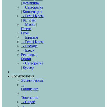
| Демакияж
- Сыворотка
| Концентрат
- Гель | Крем
| Бальзам
- Маска |
Патчи
Губы
- Бальзам
- Гель | Крем
- Помада
- Блеск
Ресницы |
Брови
- Сыворотка
| Бустер
Косметология
Эстетическая
-
Очищение
-
Тонизация
- Скраб
-