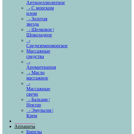
Антицеллюлитное
- С морским
илом
- Золотая
звезда
- Шелковое |
Шоколадное
-
Средиземноморское
Массажные
средства
-
Ароматерапия
- Масло
массажное
-
Массажные
свечи
- Бальзам |
Нектар
- Эмульсия |
Крем
Аппараты
Бренды