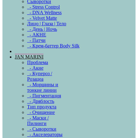
Сыворотки
- Stress Control
- DNA Wellness
- Velvet Matte
Лицо | Глаза | Тело
- День | Ночь
- АКНЕ
- Патчи
- Крем-баттер Body Silk
JAN MARINI
Проблема
- Акне
- Купероз /
Розацеа
- Морщины и
тонкие линии
- Пигментация
- Дряблость
Тип продукта
- Очищение
- Маски /
Пилинги
- Сыворотки
- Акселераторы