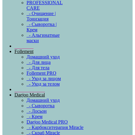
PROFESSIONAL
CARE
- Очищение |
Тонизация
- Сыворотка |
Крем
- Альгинатные
маски
Follement
Домашний уход
- Для лица
- Для тела
Follement PRO
- Уход за лицом
- Уход за телом
Daejoo Medical
Домашний уход
- Сыворотка
- Лосьон
- Крем
Daejoo Medical PRO
- Карбокситерапия Miracle
- Скраб Miracle