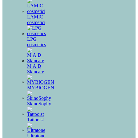
LAMIC
cosmetici
LPG
cosmetics
M.A.D
Skincare
MYBIOGEN
SkinoSophy
Tattooist
Ultratone