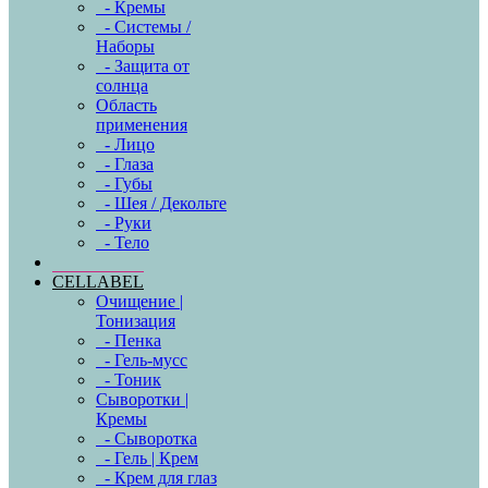
- Кремы
- Системы /
Наборы
- Защита от
солнца
Область
применения
- Лицо
- Глаза
- Губы
- Шея / Декольте
- Руки
- Тело
CELLABEL
Очищение |
Тонизация
- Пенка
- Гель-мусс
- Тоник
Сыворотки |
Кремы
- Сыворотка
- Гель | Крем
- Крем для глаз