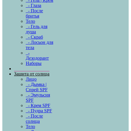
- Гель | Крем
- Глаза
- После
бритья
Тело
- Гель для
душа
- Скраб
- Лосьон для
тела
-
Дезодорант
Наборы
Защита от солнца
Лицо
- Дымка |
Спрей SPF
- Эмульсия
SPF
- Крем SPF
- Пудра SPF
- После
солнца
Тело