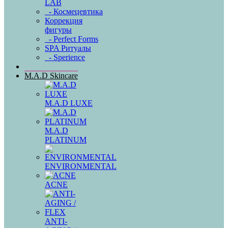
LAB
- Космецевтика
Коррекция
фигуры
- Perfect Forms
SPA Ритуалы
- Sperience
M.A.D Skincare
M.A.D LUXE
M.A.D
PLATINUM
ENVIRONMENTAL
ACNE
ANTI-