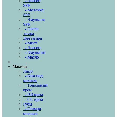
- Лосьон
SPF
- Молочко
SPF
- Эмульсия
SPF
- После
загара
Для загара
- Мист
- Лосьон
- Эмульсия
- Масло
Макияж
Лицо
- База под
макияж
- Тональный
крем
- BB крем
- CC крем
Губы
- Помада
матовая