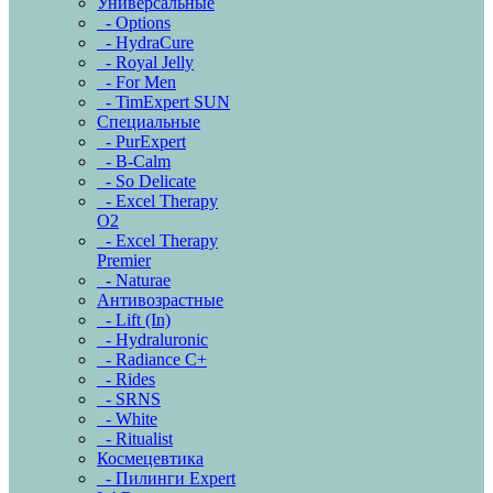
Универсальные
- Options
- HydraCure
- Royal Jelly
- For Men
- TimExpert SUN
Специальные
- PurExpert
- B-Calm
- So Delicate
- Excel Therapy
O2
- Excel Therapy
Premier
- Naturae
Антивозрастные
- Lift (In)
- Hydraluronic
- Radiance C+
- Rides
- SRNS
- White
- Ritualist
Космецевтика
- Пилинги Expert