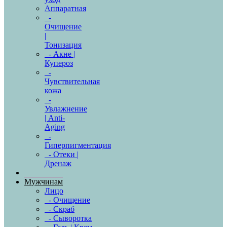
Аппаратная
-
Очищение
|
Тонизация
- Акне |
Купероз
-
Чувствительная
кожа
-
Увлажнение
| Anti-
Aging
-
Гиперпигментация
- Отеки |
Дренаж
Мужчинам
Лицо
- Очищение
- Скраб
- Сыворотка