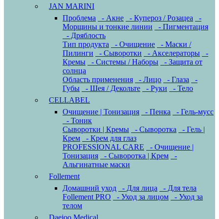
JAN MARINI
Проблема
- Акне
- Купероз / Розацеа
-
Морщины и тонкие линии
- Пигментация
- Дряблость
Тип продукта
- Очищение
- Маски /
Пилинги
- Сыворотки
- Акселераторы
-
Кремы
- Системы / Наборы
- Защита от
солнца
Область применения
- Лицо
- Глаза
-
Губы
- Шея / Декольте
- Руки
- Тело
CELLABEL
Очищение | Тонизация
- Пенка
- Гель-мусс
- Тоник
Сыворотки | Кремы
- Сыворотка
- Гель |
Крем
- Крем для глаз
PROFESSIONAL CARE
- Очищение |
Тонизация
- Сыворотка | Крем
-
Альгинатные маски
Follement
Домашний уход
- Для лица
- Для тела
Follement PRO
- Уход за лицом
- Уход за
телом
Daejoo Medical