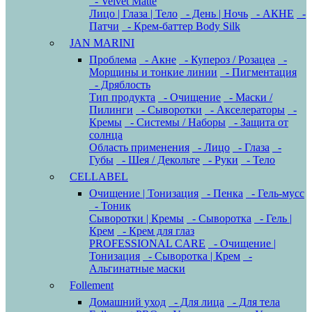
- Velvet Matte
Лицо | Глаза | Тело
- День | Ночь
- АКНЕ
-
Патчи
- Крем-баттер Body Silk
JAN MARINI
Проблема
- Акне
- Купероз / Розацеа
-
Морщины и тонкие линии
- Пигментация
- Дряблость
Тип продукта
- Очищение
- Маски /
Пилинги
- Сыворотки
- Акселераторы
-
Кремы
- Системы / Наборы
- Защита от
солнца
Область применения
- Лицо
- Глаза
-
Губы
- Шея / Декольте
- Руки
- Тело
CELLABEL
Очищение | Тонизация
- Пенка
- Гель-мусс
- Тоник
Сыворотки | Кремы
- Сыворотка
- Гель |
Крем
- Крем для глаз
PROFESSIONAL CARE
- Очищение |
Тонизация
- Сыворотка | Крем
-
Альгинатные маски
Follement
Домашний уход
- Для лица
- Для тела