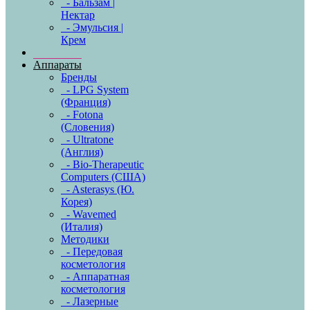
- Бальзам |
Нектар
- Эмульсия |
Крем
Аппараты
Бренды
- LPG System
(Франция)
- Fotona
(Словения)
- Ultratone
(Англия)
- Bio-Therapeutic
Computers (США)
- Asterasys (Ю.
Корея)
- Wavemed
(Италия)
Методики
- Передовая
косметология
- Аппаратная
косметология
- Лазерные