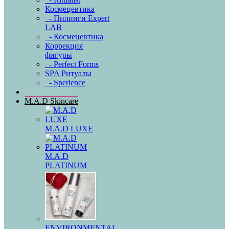
Космецевтика
- Пилинги Expert
LAB
- Космецевтика
Коррекция
фигуры
- Perfect Forms
SPA Ритуалы
- Sperience
M.A.D Skincare
M.A.D LUXE
M.A.D
PLATINUM
ENVIRONMENTAL