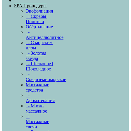
SPA Процедуры
Эксфолиация
- Скрабы |
Пилинги
Обёртывание
-
Антицеллюлитное
- С морским
илом
- Золотая
звезда
- Шелковое |
Шоколадное
-
Средиземноморское
Массажные
средства
-
Ароматерапия
- Масло
массажное
-
Массажные
свечи