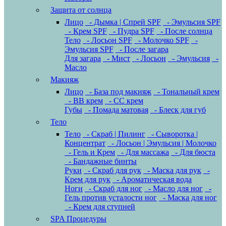
Защита от солнца
Лицо
- Дымка | Спрей SPF
- Эмульсия SPF
- Крем SPF
- Пудра SPF
- После солнца
Тело
- Лосьон SPF
- Молочко SPF
-
Эмульсия SPF
- После загара
Для загара
- Мист
- Лосьон
- Эмульсия
-
Масло
Макияж
Лицо
- База под макияж
- Тональный крем
- BB крем
- CC крем
Губы
- Помада матовая
- Блеск для губ
Тело
Тело
- Скраб | Пилинг
- Сыворотка |
Концентрат
- Лосьон | Эмульсия | Молочко
- Гель и Крем
- Для массажа
- Для бюста
- Бандажные бинты
Руки
- Скраб для рук
- Маска для рук
-
Крем для рук
- Ароматическая вода
Ноги
- Скраб для ног
- Масло для ног
-
Гель против усталости ног
- Маска для ног
- Крем для ступней
SPA Процедуры