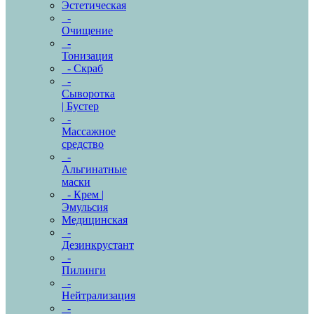
Эстетическая
-
Очищение
-
Тонизация
- Скраб
-
Сыворотка
| Бустер
-
Массажное
средство
-
Альгинатные
маски
- Крем |
Эмульсия
Медицинская
-
Дезинкрустант
-
Пилинги
-
Нейтрализация
-