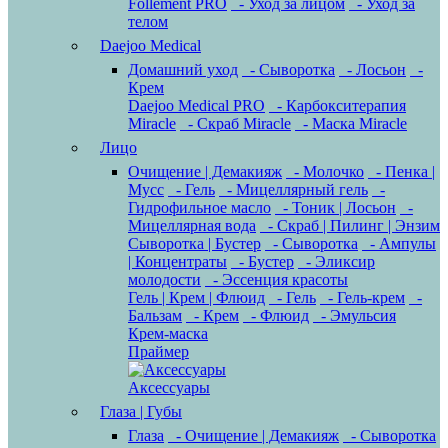
Follement PRO
- Уход за лицом
- Уход за
телом
Daejoo Medical
Домашний уход
- Сыворотка
- Лосьон
-
Крем
Daejoo Medical PRO
- Карбокситерапия
Miracle
- Скраб Miracle
- Маска Miracle
Лицо
Очищение | Демакияж
- Молочко
- Пенка |
Мусс
- Гель
- Мицеллярный гель
-
Гидрофильное масло
- Тоник | Лосьон
-
Мицеллярная вода
- Скраб | Пилинг | Энзим
Сыворотка | Бустер
- Сыворотка
- Ампулы
| Концентраты
- Бустер
- Эликсир
молодости
- Эссенция красоты
Гель | Крем | Флюид
- Гель
- Гель-крем
-
Бальзам
- Крем
- Флюид
- Эмульсия
Крем-маска
Праймер
Аксессуары
Глаза | Губы
Глаза
- Очищение | Демакияж
- Сыворотка