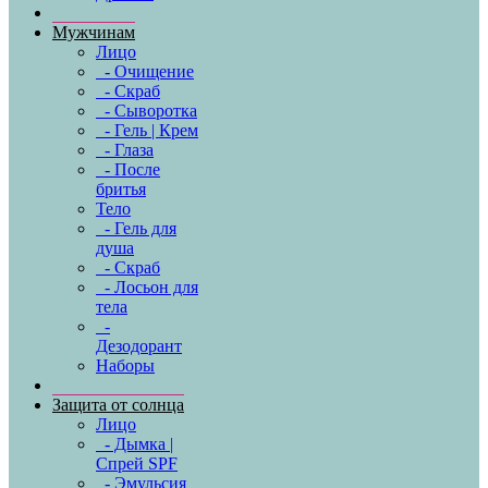
Мужчинам
Лицо
- Очищение
- Скраб
- Сыворотка
- Гель | Крем
- Глаза
- После
бритья
Тело
- Гель для
душа
- Скраб
- Лосьон для
тела
-
Дезодорант
Наборы
Защита от солнца
Лицо
- Дымка |
Спрей SPF
- Эмульсия