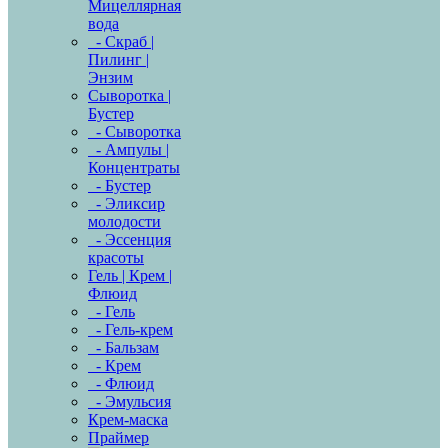
Мицеллярная
вода
- Скраб |
Пилинг |
Энзим
Сыворотка |
Бустер
- Сыворотка
- Ампулы |
Концентраты
- Бустер
- Эликсир
молодости
- Эссенция
красоты
Гель | Крем |
Флюид
- Гель
- Гель-крем
- Бальзам
- Крем
- Флюид
- Эмульсия
Крем-маска
Праймер