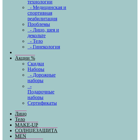
технологии
- Медицинская и
спортивная
реабилитация
Проблемы
- Лицо, шея и
декольте
- Тело
- Гинекология
Акции %
Скидки
Наборы
- Дорожные
наборы
-
Подарочные
наборы
Сертификаты
Лицо
Тело
MAKE-UP
СОЛНЦЕЗАЩИТА
MEN