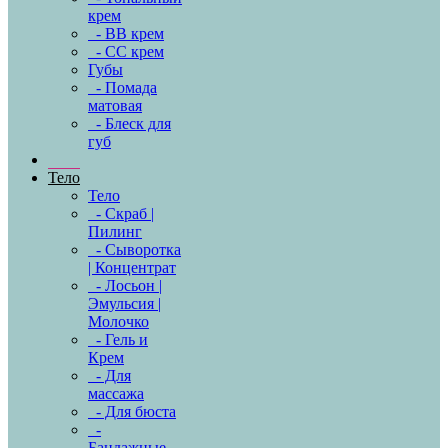
крем
- BB крем
- CC крем
Губы
- Помада
матовая
- Блеск для
губ
Тело
Тело
- Скраб |
Пилинг
- Сыворотка
| Концентрат
- Лосьон |
Эмульсия |
Молочко
- Гель и
Крем
- Для
массажа
- Для бюста
-
Бандажные