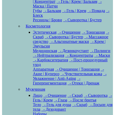
| Концентрат
- Гель | Крем | Бальзам
-
Маска | Патчи
Губы
- Бальзам
- Гель | Крем
- Помада
-
Блеск
Ресницы | Брови
- Сыворотка | Бустер
Косметология
Эстетическая
- Очищение
- Тонизация
-
Скраб
- Сыворотка | Бустер
- Массажное
средство
- Альгинатные маски
- Крем |
Эмульсия
Медицинская
- Дезинкрустант
- Пилинги
- Нейтрализация
- Концентраты
- Маски
- Карбокситерапия
- Пост-процедурный
уход
Аппаратная
- Очищение | Тонизация
-
Акне | Купероз
- Чувствительная кожа
-
Увлажнение | Anti-Aging
-
Гиперпигментация
- Отеки | Дренаж
Мужчинам
Лицо
- Очищение
- Скраб
- Сыворотка
-
Гель | Крем
- Глаза
- После бритья
Тело
- Гель для душа
- Скраб
- Лосьон для
тела
- Дезодорант
Наборы