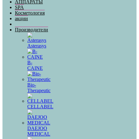
АППАРАТЫ
SPA
Косметология
акции
Производители
Asterasys
B-
CAINE
Bio-
Therapeutic
CELLABEL
DAEJOO
MEDICAL