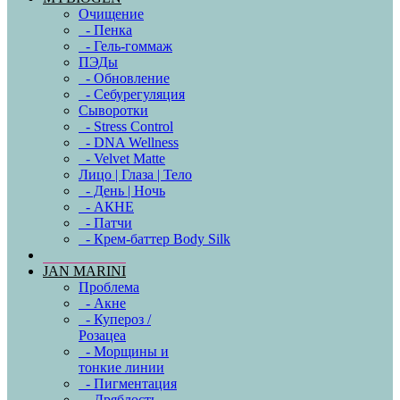
Очищение
- Пенка
- Гель-гоммаж
ПЭДы
- Обновление
- Себурегуляция
Сыворотки
- Stress Control
- DNA Wellness
- Velvet Matte
Лицо | Глаза | Тело
- День | Ночь
- АКНЕ
- Патчи
- Крем-баттер Body Silk
JAN MARINI
Проблема
- Акне
- Купероз /
Розацеа
- Морщины и
тонкие линии
- Пигментация
- Дряблость