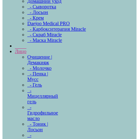
Домашний уход
- Сыворотка
- Лосьон
- Крем
Daejoo Medical PRO
- Карбокситерапия Miracle
- Скраб Miracle
- Маска Miracle
Лицо
Очищение |
Демакияж
- Молочко
- Пенка |
Мусс
- Гель
-
Мицеллярный
гель
-
Гидрофильное
масло
- Тоник |
Лосьон
-