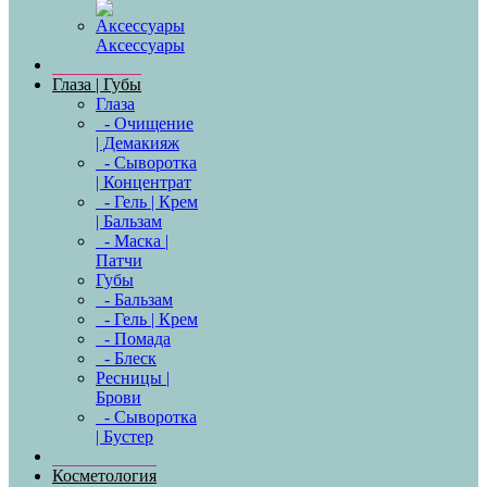
Аксессуары
Глаза | Губы
Глаза
- Очищение
| Демакияж
- Сыворотка
| Концентрат
- Гель | Крем
| Бальзам
- Маска |
Патчи
Губы
- Бальзам
- Гель | Крем
- Помада
- Блеск
Ресницы |
Брови
- Сыворотка
| Бустер
Косметология