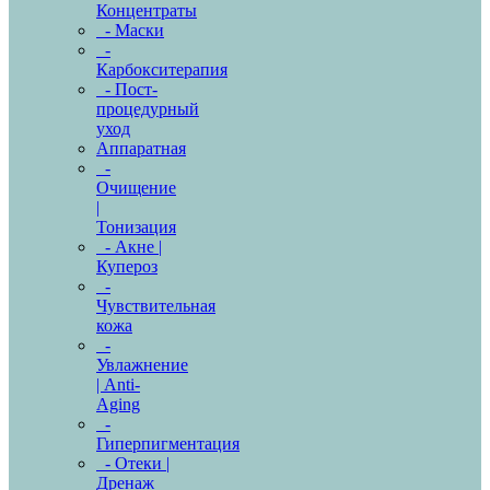
Концентраты
- Маски
-
Карбокситерапия
- Пост-
процедурный
уход
Аппаратная
-
Очищение
|
Тонизация
- Акне |
Купероз
-
Чувствительная
кожа
-
Увлажнение
| Anti-
Aging
-
Гиперпигментация
- Отеки |
Дренаж