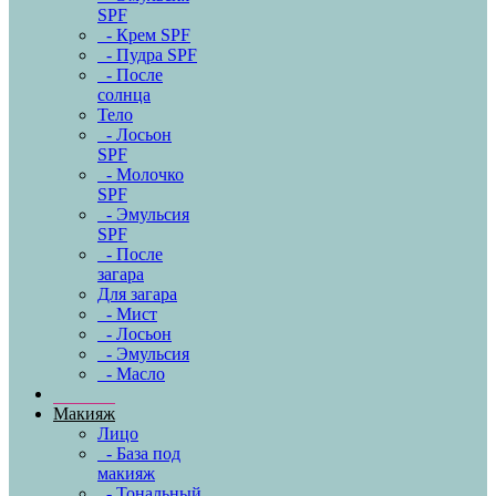
SPF
- Крем SPF
- Пудра SPF
- После
солнца
Тело
- Лосьон
SPF
- Молочко
SPF
- Эмульсия
SPF
- После
загара
Для загара
- Мист
- Лосьон
- Эмульсия
- Масло
Макияж
Лицо
- База под
макияж
- Тональный