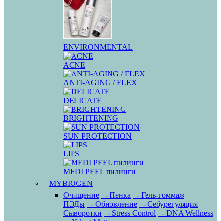
ENVIRONMENTAL
ACNE
ANTI-AGING / FLEX
DELICATE
BRIGHTENING
SUN PROTECTION
LIPS
MEDI PEEL пилинги
MYBIOGEN
Очищение
- Пенка
- Гель-гоммаж
ПЭДы
- Обновление
- Себурегуляция
Сыворотки
- Stress Control
- DNA Wellness