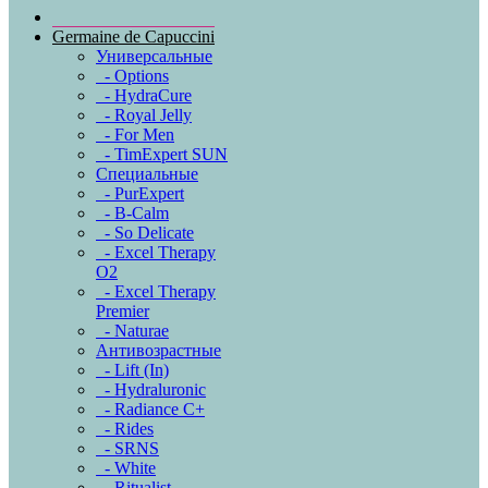
Germaine de Capuccini
Универсальные
- Options
- HydraCure
- Royal Jelly
- For Men
- TimExpert SUN
Специальные
- PurExpert
- B-Calm
- So Delicate
- Excel Therapy
O2
- Excel Therapy
Premier
- Naturae
Антивозрастные
- Lift (In)
- Hydraluronic
- Radiance C+
- Rides
- SRNS
- White
- Ritualist