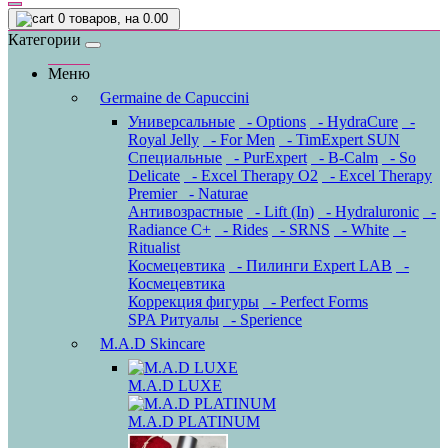
0
товаров, на 0.00
Категории
Меню
Germaine de Capuccini
Универсальные
- Options
- HydraCure
-
Royal Jelly
- For Men
- TimExpert SUN
Специальные
- PurExpert
- B-Calm
- So
Delicate
- Excel Therapy O2
- Excel Therapy
Premier
- Naturae
Антивозрастные
- Lift (In)
- Hydraluronic
-
Radiance C+
- Rides
- SRNS
- White
-
Ritualist
Космецевтика
- Пилинги Expert LAB
-
Космецевтика
Коррекция фигуры
- Perfect Forms
SPA Ритуалы
- Sperience
M.A.D Skincare
M.A.D LUXE
M.A.D PLATINUM