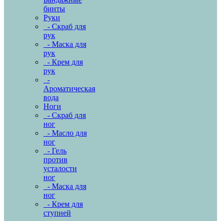
бинты
Руки
- Скраб для
рук
- Маска для
рук
- Крем для
рук
-
Ароматическая
вода
Ноги
- Скраб для
ног
- Масло для
ног
- Гель
против
усталости
ног
- Маска для
ног
- Крем для
ступней