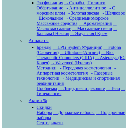
Эксфолиация
- Скрабы | Пилинги
Обёртывание
- Антицеллюлитное
- С
морским илом
- Золотая звезда
- Шелковое
| Шоколадное
- Средиземноморское
Массажные средства
- Ароматерапия
-
Масло массажное
- Массажные свечи
-
Бальзам | Нектар
- Эмульсия | Крем
Аппараты
Бренды
- LPG System (Франция)
- Fotona
(Словения)
- Ultratone (Англия)
- Bio-
Therapeutic Computers (США)
- Asterasys (Ю.
Корея)
- Wavemed (Италия)
Методики
- Передовая косметология
-
Аппаратная косметология
- Лазерные
технологии
- Медицинская и спортивная
реабилитация
Проблемы
- Лицо, шея и декольте
- Тело
-
Гинекология
Акции %
Скидки
Наборы
- Дорожные наборы
- Подарочные
наборы
Сертификаты