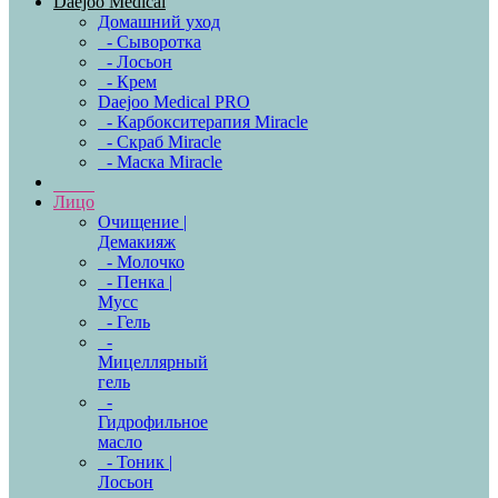
Daejoo Medical
Домашний уход
- Сыворотка
- Лосьон
- Крем
Daejoo Medical PRO
- Карбокситерапия Miracle
- Скраб Miracle
- Маска Miracle
Лицо
Очищение |
Демакияж
- Молочко
- Пенка |
Мусс
- Гель
-
Мицеллярный
гель
-
Гидрофильное
масло
- Тоник |
Лосьон