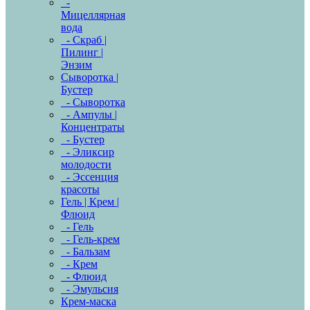
-
Мицеллярная
вода
- Скраб |
Пилинг |
Энзим
Сыворотка |
Бустер
- Сыворотка
- Ампулы |
Концентраты
- Бустер
- Эликсир
молодости
- Эссенция
красоты
Гель | Крем |
Флюид
- Гель
- Гель-крем
- Бальзам
- Крем
- Флюид
- Эмульсия
Крем-маска