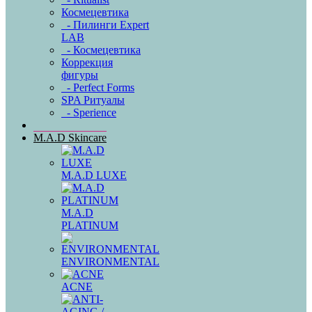
Космецевтика
- Пилинги Expert
LAB
- Космецевтика
Коррекция
фигуры
- Perfect Forms
SPA Ритуалы
- Sperience
M.A.D Skincare
M.A.D LUXE
M.A.D
PLATINUM
ENVIRONMENTAL
ACNE