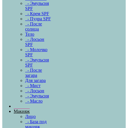
- Эмульсия
SPF
- Крем SPF
- Пудра SPF
- После
солнца
Тело
- Лосьон
SPF
- Молочко
SPF
- Эмульсия
SPF
- После
загара
Для загара
- Мист
- Лосьон
- Эмульсия
- Масло
Макияж
Лицо
- База под
макияж