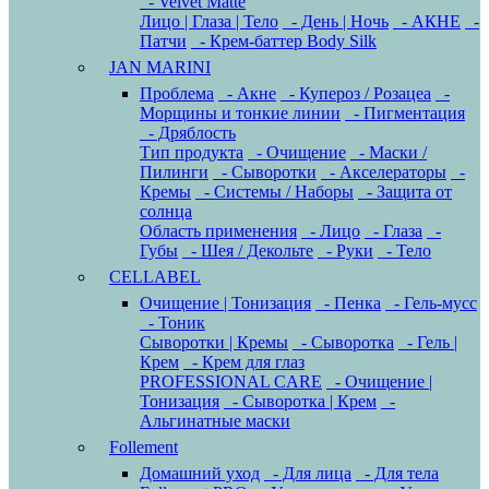
- Velvet Matte
Лицо | Глаза | Тело
- День | Ночь
- АКНЕ
-
Патчи
- Крем-баттер Body Silk
JAN MARINI
Проблема
- Акне
- Купероз / Розацеа
-
Морщины и тонкие линии
- Пигментация
- Дряблость
Тип продукта
- Очищение
- Маски /
Пилинги
- Сыворотки
- Акселераторы
-
Кремы
- Системы / Наборы
- Защита от
солнца
Область применения
- Лицо
- Глаза
-
Губы
- Шея / Декольте
- Руки
- Тело
CELLABEL
Очищение | Тонизация
- Пенка
- Гель-мусс
- Тоник
Сыворотки | Кремы
- Сыворотка
- Гель |
Крем
- Крем для глаз
PROFESSIONAL CARE
- Очищение |
Тонизация
- Сыворотка | Крем
-
Альгинатные маски
Follement
Домашний уход
- Для лица
- Для тела