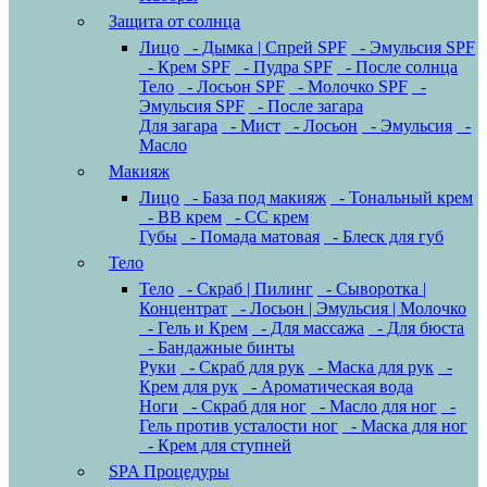
Защита от солнца
Лицо
- Дымка | Спрей SPF
- Эмульсия SPF
- Крем SPF
- Пудра SPF
- После солнца
Тело
- Лосьон SPF
- Молочко SPF
-
Эмульсия SPF
- После загара
Для загара
- Мист
- Лосьон
- Эмульсия
-
Масло
Макияж
Лицо
- База под макияж
- Тональный крем
- BB крем
- CC крем
Губы
- Помада матовая
- Блеск для губ
Тело
Тело
- Скраб | Пилинг
- Сыворотка |
Концентрат
- Лосьон | Эмульсия | Молочко
- Гель и Крем
- Для массажа
- Для бюста
- Бандажные бинты
Руки
- Скраб для рук
- Маска для рук
-
Крем для рук
- Ароматическая вода
Ноги
- Скраб для ног
- Масло для ног
-
Гель против усталости ног
- Маска для ног
- Крем для ступней
SPA Процедуры