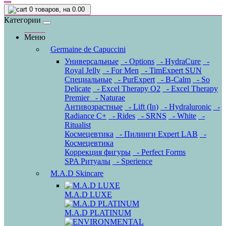
0
товаров, на 0.00
Категории
Меню
Germaine de Capuccini
Универсальные
- Options
- HydraCure
-
Royal Jelly
- For Men
- TimExpert SUN
Специальные
- PurExpert
- B-Calm
- So
Delicate
- Excel Therapy O2
- Excel Therapy
Premier
- Naturae
Антивозрастные
- Lift (In)
- Hydraluronic
-
Radiance C+
- Rides
- SRNS
- White
-
Ritualist
Космецевтика
- Пилинги Expert LAB
-
Космецевтика
Коррекция фигуры
- Perfect Forms
SPA Ритуалы
- Sperience
M.A.D Skincare
M.A.D LUXE
M.A.D PLATINUM