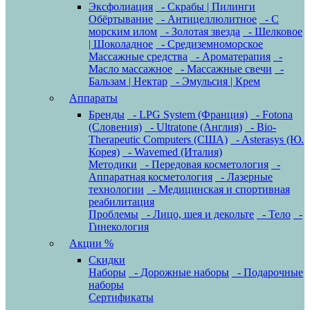
Эксфолиация
- Скрабы | Пилинги
Обёртывание
- Антицеллюлитное
- С
морским илом
- Золотая звезда
- Шелковое
| Шоколадное
- Средиземноморское
Массажные средства
- Ароматерапия
-
Масло массажное
- Массажные свечи
-
Бальзам | Нектар
- Эмульсия | Крем
Аппараты
Бренды
- LPG System (Франция)
- Fotona
(Словения)
- Ultratone (Англия)
- Bio-
Therapeutic Computers (США)
- Asterasys (Ю.
Корея)
- Wavemed (Италия)
Методики
- Передовая косметология
-
Аппаратная косметология
- Лазерные
технологии
- Медицинская и спортивная
реабилитация
Проблемы
- Лицо, шея и декольте
- Тело
-
Гинекология
Акции %
Скидки
Наборы
- Дорожные наборы
- Подарочные
наборы
Сертификаты