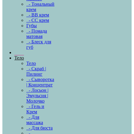
- Тональный
крем
- BB крем
- CC крем
Губы
- Помада
матовая
- Блеск для
губ
Тело
Тело
- Скраб |
Пилинг
- Сыворотка
| Концентрат
- Лосьон |
Эмульсия |
Молочко
- Гель и
Крем
- Для
массажа
- Для бюста
-