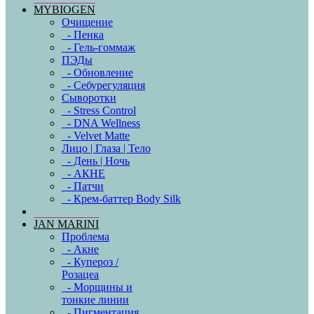
MYBIOGEN
Очищение
- Пенка
- Гель-гоммаж
ПЭДы
- Обновление
- Себурегуляция
Сыворотки
- Stress Control
- DNA Wellness
- Velvet Matte
Лицо | Глаза | Тело
- День | Ночь
- АКНЕ
- Патчи
- Крем-баттер Body Silk
JAN MARINI
Проблема
- Акне
- Купероз /
Розацеа
- Морщины и
тонкие линии
- Пигментация