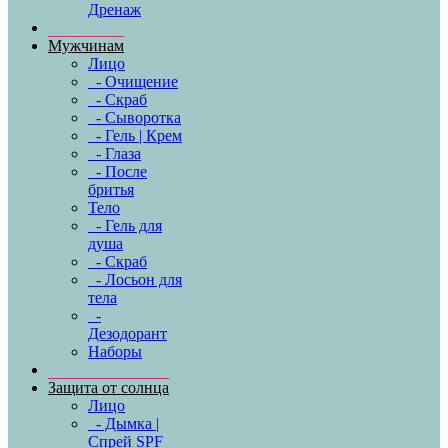
Дренаж
Мужчинам
Лицо
- Очищение
- Скраб
- Сыворотка
- Гель | Крем
- Глаза
- После
бритья
Тело
- Гель для
душа
- Скраб
- Лосьон для
тела
-
Дезодорант
Наборы
Защита от солнца
Лицо
- Дымка |
Спрей SPF