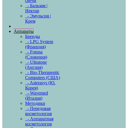
свечи
- Бальзам |
Нектар
- Эмульсия |
Крем
Аппараты
Бренды
- LPG System
(Франция)
- Fotona
(Словения)
- Ultratone
(Англия)
- Bio-Therapeutic
Computers (США)
- Asterasys (Ю.
Корея)
- Wavemed
(Италия)
Методики
- Передовая
косметология
- Аппаратная
косметология