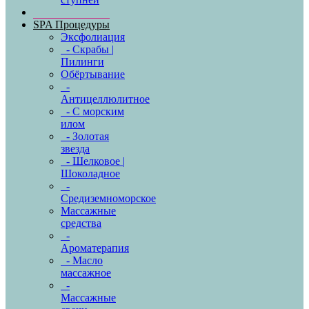
SPA Процедуры
Эксфолиация
- Скрабы |
Пилинги
Обёртывание
-
Антицеллюлитное
- С морским
илом
- Золотая
звезда
- Шелковое |
Шоколадное
-
Средиземноморское
Массажные
средства
-
Ароматерапия
- Масло
массажное
-
Массажные