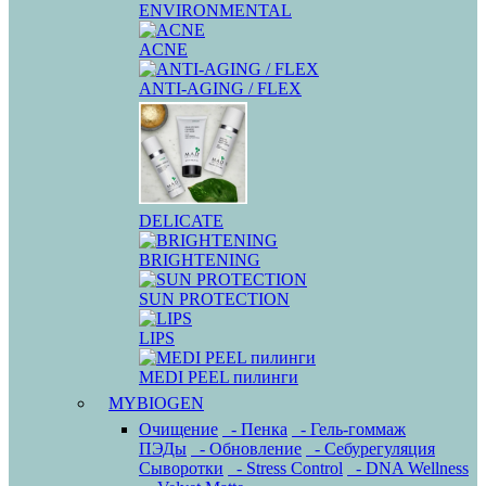
ENVIRONMENTAL
ACNE
ANTI-AGING / FLEX
DELICATE
BRIGHTENING
SUN PROTECTION
LIPS
MEDI PEEL пилинги
MYBIOGEN
Очищение
- Пенка
- Гель-гоммаж
ПЭДы
- Обновление
- Себурегуляция
Сыворотки
- Stress Control
- DNA Wellness