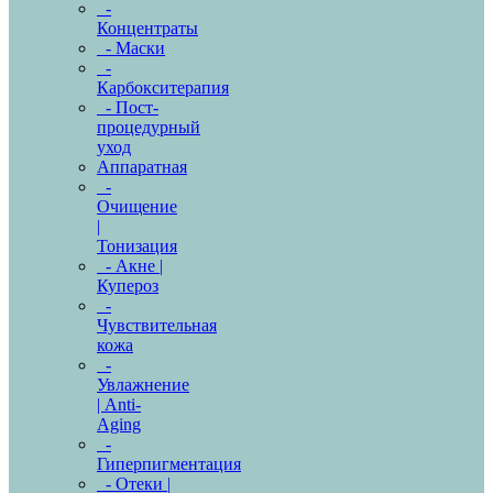
-
Концентраты
- Маски
-
Карбокситерапия
- Пост-
процедурный
уход
Аппаратная
-
Очищение
|
Тонизация
- Акне |
Купероз
-
Чувствительная
кожа
-
Увлажнение
| Anti-
Aging
-
Гиперпигментация
- Отеки |