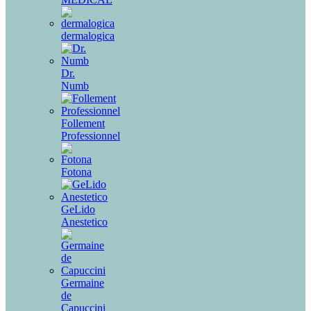
dermalogica
Dr.
Numb
Follement
Professionnel
Fotona
GeLido
Anestetico
Germaine
de
Capuccini