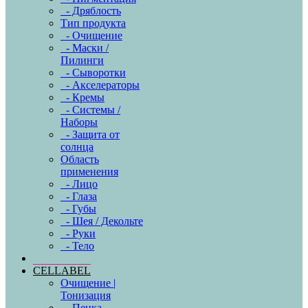
- Дряблость
Тип продукта
- Очищение
- Маски /
Пилинги
- Сыворотки
- Акселераторы
- Кремы
- Системы /
Наборы
- Защита от
солнца
Область
применения
- Лицо
- Глаза
- Губы
- Шея / Декольте
- Руки
- Тело
CELLABEL
Очищение |
Тонизация
- Пенка