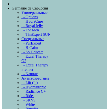
Germaine de Capuccini
Универсальные
- Options
- HydraCure
- Royal Jelly
- For Men
- TimExpert SUN
Специальные
- PurExpert
- B-Calm
- So Delicate
- Excel Therapy
O2
- Excel Therapy
Premier
- Naturae
Антивозрастные
- Lift (In)
- Hydraluronic
- Radiance C+
- Rides
- SRNS
- White
- Ritualist