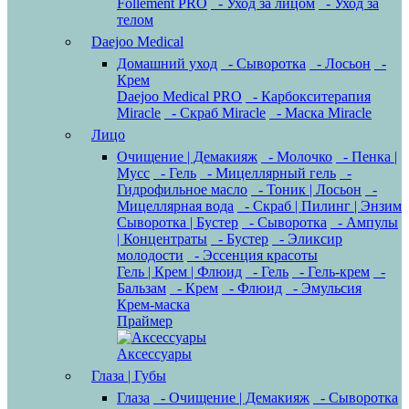
Follement PRO
- Уход за лицом
- Уход за
телом
Daejoo Medical
Домашний уход
- Сыворотка
- Лосьон
-
Крем
Daejoo Medical PRO
- Карбокситерапия
Miracle
- Скраб Miracle
- Маска Miracle
Лицо
Очищение | Демакияж
- Молочко
- Пенка |
Мусс
- Гель
- Мицеллярный гель
-
Гидрофильное масло
- Тоник | Лосьон
-
Мицеллярная вода
- Скраб | Пилинг | Энзим
Сыворотка | Бустер
- Сыворотка
- Ампулы
| Концентраты
- Бустер
- Эликсир
молодости
- Эссенция красоты
Гель | Крем | Флюид
- Гель
- Гель-крем
-
Бальзам
- Крем
- Флюид
- Эмульсия
Крем-маска
Праймер
Аксессуары
Глаза | Губы
Глаза
- Очищение | Демакияж
- Сыворотка