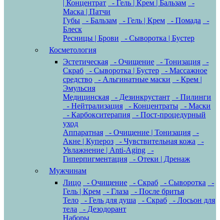
| Концентрат
- Гель | Крем | Бальзам
-
Маска | Патчи
Губы
- Бальзам
- Гель | Крем
- Помада
-
Блеск
Ресницы | Брови
- Сыворотка | Бустер
Косметология
Эстетическая
- Очищение
- Тонизация
-
Скраб
- Сыворотка | Бустер
- Массажное
средство
- Альгинатные маски
- Крем |
Эмульсия
Медицинская
- Дезинкрустант
- Пилинги
- Нейтрализация
- Концентраты
- Маски
- Карбокситерапия
- Пост-процедурный
уход
Аппаратная
- Очищение | Тонизация
-
Акне | Купероз
- Чувствительная кожа
-
Увлажнение | Anti-Aging
-
Гиперпигментация
- Отеки | Дренаж
Мужчинам
Лицо
- Очищение
- Скраб
- Сыворотка
-
Гель | Крем
- Глаза
- После бритья
Тело
- Гель для душа
- Скраб
- Лосьон для
тела
- Дезодорант
Наборы