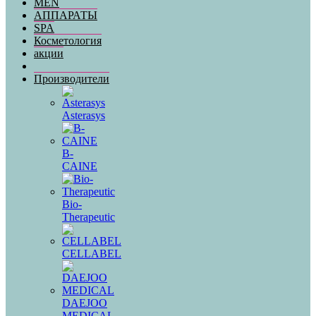
MEN
АППАРАТЫ
SPA
Косметология
акции
Производители
Asterasys
B-
CAINE
Bio-
Therapeutic
CELLABEL
DAEJOO
MEDICAL