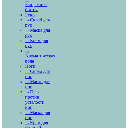
Бандажные
бинты
Руки
- Скраб для
рук
- Маска для
рук
- Крем для
рук
-
Ароматическая
вода
Ноги
- Скраб для
ног
- Масло для
ног
- Гель
против
усталости
ног
- Маска для
ног
- Крем для
ступней