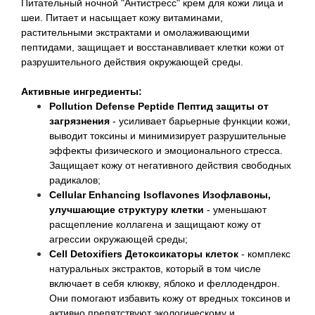
Питательный ночной "Антистресс" крем для кожи лица и
шеи. Питает и насыщает кожу витаминами,
растительными экстрактами и омолаживающими
пептидами, защищает и восстанавливает клетки кожи от
разрушительного действия окружающей среды.
Активные ингредиенты:
Pollution Defense Peptide Пептид защиты от
загрязнения
- усиливает барьерные функции кожи,
выводит токсины и минимизирует разрушительные
эффекты физического и эмоционального стресса.
Защищает кожу от негативного действия свободных
радикалов;
Cellular Enhancing Isoflavones Изофлавоны,
улучшающие структуру клетки
- уменьшают
расщепление коллагена и защищают кожу от
агрессии окружающей среды;
Cell Detoxifiers Детоксикаторы клеток
- комплекс
натуральных экстрактов, который в том числе
включает в себя клюкву, яблоко и феллодендрон.
Они помогают избавить кожу от вредных токсинов и
активно препятствуют экологическому и