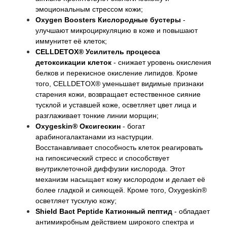
эмоциональным стрессом кожи;
Oxygen Boosters Кислородные бустеры
-
улучшают микроциркуляцию в коже и повышают
иммунитет её клеток;
CELLDETOX® Усилитель процесса
детоксикации клеток
- снижает уровень окисления
белков и перекисное окисление липидов. Кроме
того, CELLDETOX® уменьшает видимые признаки
старения кожи, возвращает естественное сияние
тусклой и уставшей коже, осветляет цвет лица и
разглаживает тонкие линии морщин;
Oxygeskin® Оксигескин
- богат
арабиногалактанами из настурции.
Восстанавливает способность клеток реагировать
на гипоксический стресс и способствует
внутриклеточной диффузии кислорода. Этот
механизм насыщает кожу кислородом и делает её
более гладкой и сияющей. Кроме того, Oxygeskin®
осветляет тусклую кожу;
Shield Bact Peptide Катионный пептид
- обладает
антимикробным действием широкого спектра и