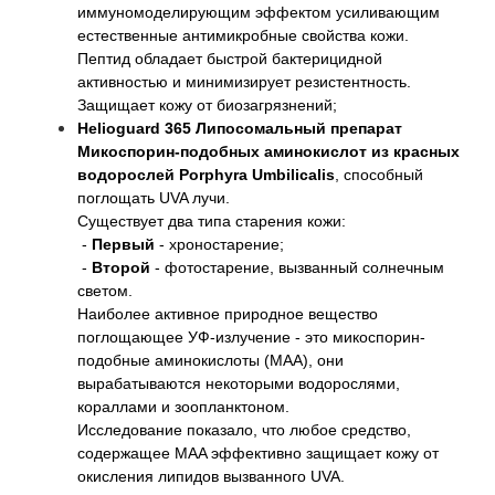
иммуномоделирующим эффектом усиливающим
естественные антимикробные свойства кожи.
Пептид обладает быстрой бактерицидной
активностью и минимизирует резистентность.
Защищает кожу от биозагрязнений;
Helioguard 365 Липосомальный препарат
Микоспорин-подобных аминокислот из красных
водорослей Porphyra Umbilicalis
, способный
поглощать UVA лучи.⠀
Существует два типа старения кожи:
-
Первый
- хроностарение;⠀
-
Второй
- фотостарение, вызванный солнечным
светом.⠀
Наиболее активное природное вещество
поглощающее УФ-излучение - это микоспорин-
подобные аминокислоты (MAA), они
вырабатываются некоторыми водорослями,
кораллами и зоопланктоном.
Исследование показало, что любое средство,
содержащее MAA эффективно защищает кожу от
окисления липидов вызванного UVA.