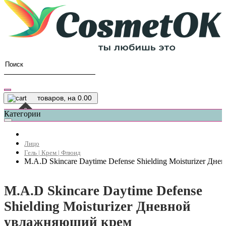
товаров, на 0.00
0
Категории
Лицо
Гель | Крем | Флюид
M.A.D Skincare Daytime Defense Shielding Moisturizer Д
M.A.D Skincare Daytime Defense
Shielding Moisturizer Дневной
увлажняющий крем