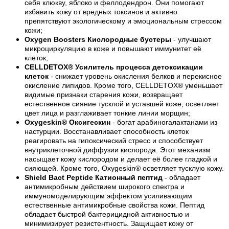
себя клюкву, яблоко и феллодендрон. Они помогают
избавить кожу от вредных токсинов и активно
препятствуют экологическому и эмоциональным стрессом
кожи;
Oxygen Boosters Кислородные бустеры
- улучшают
микроциркуляцию в коже и повышают иммунитет её
клеток;
CELLDETOX® Усилитель процесса детоксикации
клеток
- снижает уровень окисления белков и перекисное
окисление липидов. Кроме того, CELLDETOX® уменьшает
видимые признаки старения кожи, возвращает
естественное сияние тусклой и уставшей коже, осветляет
цвет лица и разглаживает тонкие линии морщин;
Oxygeskin® Оксигескин
- богат арабиногалактанами из
настурции. Восстанавливает способность клеток
реагировать на гипоксический стресс и способствует
внутриклеточной диффузии кислорода. Этот механизм
насыщает кожу кислородом и делает её более гладкой и
сияющей. Кроме того, Oxygeskin® осветляет тусклую кожу.
Shield Bact Peptide Катионный пептид
- обладает
антимикробным действием широкого спектра и
иммуномоделирующим эффектом усиливающим
естественные антимикробные свойства кожи. Пептид
обладает быстрой бактерицидной активностью и
минимизирует резистентность. Защищает кожу от