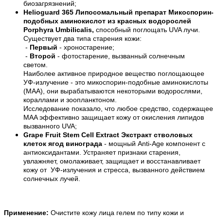
биозагрязнений;
Helioguard 365 Липосомальный препарат Микоспорин-
подобных аминокислот из красных водорослей
Porphyra Umbilicalis,
способный поглощать UVA лучи.⠀
Существует два типа старения кожи:⠀
-
Первый
- хроностарение;⠀
-
Второй
- фотостарение, вызванный солнечным
светом.⠀
Наиболее активное природное вещество поглощающее
УФ-излучение - это микоспорин-подобные аминокислоты
(MAA), они вырабатываются некоторыми водорослями,
кораллами и зоопланктоном.⠀
Исследование показало, что любое средство, содержащее
MAA эффективно защищает кожу от окисления липидов
вызванного UVA;
Grape Fruit Stem Cell Extract Экстракт стволовых
клеток ягод винограда
- мощный Anti-Age компонент с
антиоксидантами. Устраняет признаки старения,
увлажняет, омолаживает, защищает и восстанавливает
кожу от УФ-излучения и стресса, вызванного действием
солнечных лучей.
Применение:
Очистите кожу лица гелем по типу кожи и