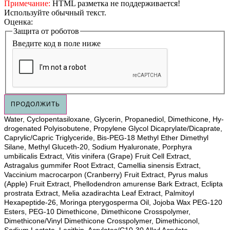
Примечание:
HTML разметка не поддерживается!
Используйте обычный текст.
Оценка:
Защита от роботов
Введите код в поле ниже
ПРОДОЛЖИТЬ
Water, Cyclopentasiloxane, Glycerin, Propanediol, Dimethicone, Hy-
drogenated Polyisobutene, Propylene Glycol Dicaprylate/Dicaprate,
Caprylic/Capric Triglyceride, Bis-PEG-18 Methyl Ether Dimethyl
Silane, Methyl Gluceth-20, Sodium Hyaluronate, Porphyra
umbilicalis Extract, Vitis vinifera (Grape) Fruit Cell Extract,
Astragalus gummifer Root Extract, Camellia sinensis Extract,
Vaccinium macrocarpon (Cranberry) Fruit Extract, Pyrus malus
(Apple) Fruit Extract, Phellodendron amurense Bark Extract, Eclipta
prostrata Extract, Melia azadirachta Leaf Extract, Palmitoyl
Hexapeptide-26, Moringa pterygosperma Oil, Jojoba Wax PEG-120
Esters, PEG-10 Dimethicone, Dimethicone Crosspolymer,
Dimethicone/Vinyl Dimethicone Crosspolymer, Dimethiconol,
Sodium Lactate, Lecithin, Acrylates/C10-30 Alkyl Acrylate