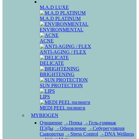
M.A.D LUXE
M.A.D PLATINUM
ENVIRONMENTAL
ACNE
ANTI-AGING / FLEX
DELICATE
BRIGHTENING
SUN PROTECTION
LIPS
MEDI PEEL пилинги
MYBIOGEN
Очищение
- Пенка
- Гель-гоммаж
ПЭДы
- Обновление
- Себурегуляция
Сыворотки
- Stress Control
- DNA Wellness