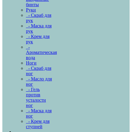
бинты
Руки
- Скраб для
рук
- Маска для
рук
- Крем для
рук
-
Ароматическая
вода
Ноги
- Скраб для
ног
- Масло для
ног
- Гель
против
усталости
ног
- Маска для
ног
- Крем для
ступней