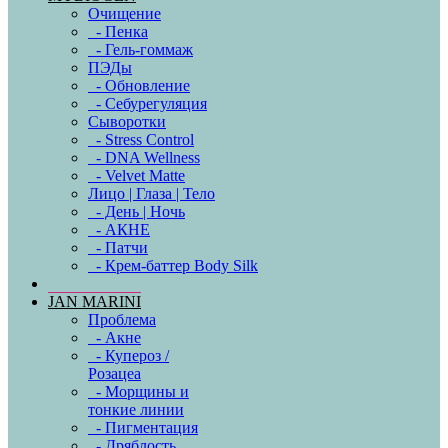
Очищение
- Пенка
- Гель-гоммаж
ПЭДы
- Обновление
- Себурегуляция
Сыворотки
- Stress Control
- DNA Wellness
- Velvet Matte
Лицо | Глаза | Тело
- День | Ночь
- АКНЕ
- Патчи
- Крем-баттер Body Silk
JAN MARINI
Проблема
- Акне
- Купероз /
Розацеа
- Морщины и
тонкие линии
- Пигментация
- Дряблость