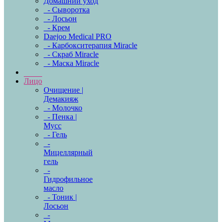
Домашний уход
- Сыворотка
- Лосьон
- Крем
Daejoo Medical PRO
- Карбокситерапия Miracle
- Скраб Miracle
- Маска Miracle
Лицо
Очищение |
Демакияж
- Молочко
- Пенка |
Мусс
- Гель
-
Мицеллярный
гель
-
Гидрофильное
масло
- Тоник |
Лосьон
-