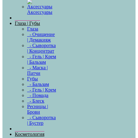
Аксессуары
Глаза | Губы
Глаза
- Очищение
| Демакияж
- Сыворотка
| Концентрат
- Гель | Крем
| Бальзам
- Маска |
Патчи
Губы
- Бальзам
- Гель | Крем
- Помада
- Блеск
Ресницы |
Брови
- Сыворотка
| Бустер
Косметология