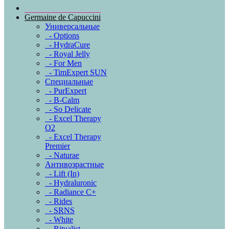
Germaine de Capuccini
Универсальные
- Options
- HydraCure
- Royal Jelly
- For Men
- TimExpert SUN
Специальные
- PurExpert
- B-Calm
- So Delicate
- Excel Therapy
O2
- Excel Therapy
Premier
- Naturae
Антивозрастные
- Lift (In)
- Hydraluronic
- Radiance C+
- Rides
- SRNS
- White
- Ritualist