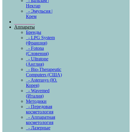
- Бальзам |
Нектар
- Эмульсия |
Крем
Аппараты
Бренды
- LPG System
(Франция)
- Fotona
(Словения)
- Ultratone
(Англия)
- Bio-Therapeutic
Computers (США)
- Asterasys (Ю.
Корея)
- Wavemed
(Италия)
Методики
- Передовая
косметология
- Аппаратная
косметология
- Лазерные