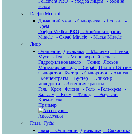
Follement PRO
- Уход за лицом
- Уход за
телом
Daejoo Medical
Домашний уход
- Сыворотка
- Лосьон
-
Крем
Daejoo Medical PRO
- Карбокситерапия
Miracle
- Скраб Miracle
- Маска Miracle
Лицо
Очищение | Демакияж
- Молочко
- Пенка |
Мусс
- Гель
- Мицеллярный гель
-
Гидрофильное масло
- Тоник | Лосьон
-
Мицеллярная вода
- Скраб | Пилинг | Энзим
Сыворотка | Бустер
- Сыворотка
- Ампулы
| Концентраты
- Бустер
- Эликсир
молодости
- Эссенция красоты
Гель | Крем | Флюид
- Гель
- Гель-крем
-
Бальзам
- Крем
- Флюид
- Эмульсия
Крем-маска
Праймер
Аксессуары
Глаза | Губы
Глаза
- Очищение | Демакияж
- Сыворотка