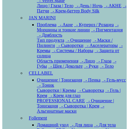
- Velvet Matte
Лицо | Глаза | Тело
- День | Ночь
- АКНЕ
-
Патчи
- Крем-баттер Body Silk
JAN MARINI
Проблема
- Акне
- Купероз / Розацеа
-
Морщины и тонкие линии
- Пигментация
- Дряблость
Тип продукта
- Очищение
- Маски /
Пилинги
- Сыворотки
- Акселераторы
-
Кремы
- Системы / Наборы
- Защита от
солнца
Область применения
- Лицо
- Глаза
-
Губы
- Шея / Декольте
- Руки
- Тело
CELLABEL
Очищение | Тонизация
- Пенка
- Гель-мусс
- Тоник
Сыворотки | Кремы
- Сыворотка
- Гель |
Крем
- Крем для глаз
PROFESSIONAL CARE
- Очищение |
Тонизация
- Сыворотка | Крем
-
Альгинатные маски
Follement
Домашний уход
- Для лица
- Для тела