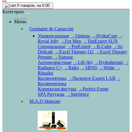
0
товаров, на 0.00
Категории
Меню
Germaine de Capuccini
Универсальные
- Options
- HydraCure
-
Royal Jelly
- For Men
- TimExpert SUN
Специальные
- PurExpert
- B-Calm
- So
Delicate
- Excel Therapy O2
- Excel Therapy
Premier
- Naturae
Антивозрастные
- Lift (In)
- Hydraluronic
-
Radiance C+
- Rides
- SRNS
- White
-
Ritualist
Космецевтика
- Пилинги Expert LAB
-
Космецевтика
Коррекция фигуры
- Perfect Forms
SPA Ритуалы
- Sperience
M.A.D Skincare