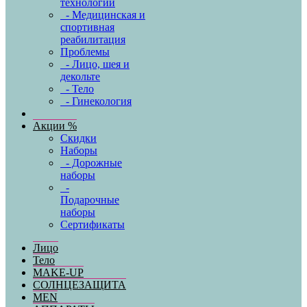
технологии
- Медицинская и
спортивная
реабилитация
Проблемы
- Лицо, шея и
декольте
- Тело
- Гинекология
Акции %
Скидки
Наборы
- Дорожные
наборы
-
Подарочные
наборы
Сертификаты
Лицо
Тело
MAKE-UP
СОЛНЦЕЗАЩИТА
MEN