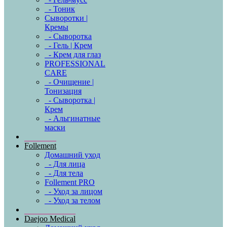
- Тоник
Сыворотки |
Кремы
- Сыворотка
- Гель | Крем
- Крем для глаз
PROFESSIONAL
CARE
- Очищение |
Тонизация
- Сыворотка |
Крем
- Альгинатные
маски
Follement
Домашний уход
- Для лица
- Для тела
Follement PRO
- Уход за лицом
- Уход за телом
Daejoo Medical