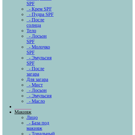
SPF
- Крем SPF
- Пудра SPF
- После
солнца
Тело
- Лосьон
SPF
- Молочко
SPF
- Эмульсия
SPF
- После
загара
Для загара
- Мист
- Лосьон
- Эмульсия
- Масло
Макияж
Лицо
- База под
макияж
- Тональный