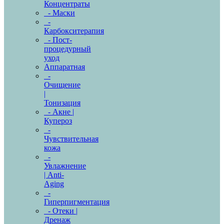
Концентраты
- Маски
-
Карбокситерапия
- Пост-
процедурный
уход
Аппаратная
-
Очищение
|
Тонизация
- Акне |
Купероз
-
Чувствительная
кожа
-
Увлажнение
| Anti-
Aging
-
Гиперпигментация
- Отеки |
Дренаж