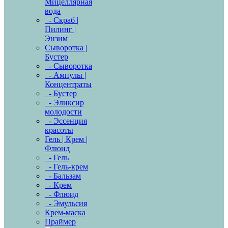
Мицеллярная
вода
- Скраб |
Пилинг |
Энзим
Сыворотка |
Бустер
- Сыворотка
- Ампулы |
Концентраты
- Бустер
- Эликсир
молодости
- Эссенция
красоты
Гель | Крем |
Флюид
- Гель
- Гель-крем
- Бальзам
- Крем
- Флюид
- Эмульсия
Крем-маска
Праймер