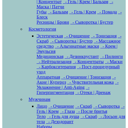
| Концентрат
- Гель | Крем | Бальзам
-
Маска | Патчи
Губы
- Бальзам
- Гель | Крем
- Помада
-
Блеск
Ресницы | Брови
- Сыворотка | Бустер
Косметология
Эстетическая
- Очищение
- Тонизация
-
Скраб
- Сыворотка | Бустер
- Массажное
средство
- Альгинатные маски
- Крем |
Эмульсия
Медицинская
- Дезинкрустант
- Пилинги
- Нейтрализация
- Концентраты
- Маски
- Карбокситерапия
- Пост-процедурный
уход
Аппаратная
- Очищение | Тонизация
-
Акне | Купероз
- Чувствительная кожа
-
Увлажнение | Anti-Aging
-
Гиперпигментация
- Отеки | Дренаж
Мужчинам
Лицо
- Очищение
- Скраб
- Сыворотка
-
Гель | Крем
- Глаза
- После бритья
Тело
- Гель для душа
- Скраб
- Лосьон для
тела
- Дезодорант
Наборы