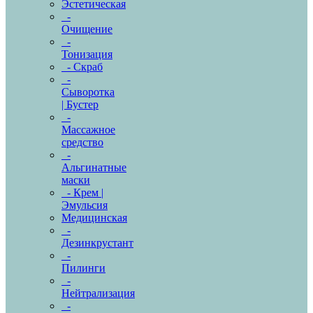
Эстетическая
-
Очищение
-
Тонизация
- Скраб
-
Сыворотка
| Бустер
-
Массажное
средство
-
Альгинатные
маски
- Крем |
Эмульсия
Медицинская
-
Дезинкрустант
-
Пилинги
-
Нейтрализация
-