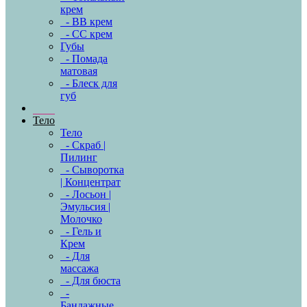
крем
- BB крем
- CC крем
Губы
- Помада
матовая
- Блеск для
губ
Тело
Тело
- Скраб |
Пилинг
- Сыворотка
| Концентрат
- Лосьон |
Эмульсия |
Молочко
- Гель и
Крем
- Для
массажа
- Для бюста
-
Бандажные