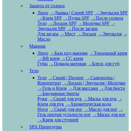
Защита от солнца
Лицо
- Дымка | Спрей SPF
- Эмульсия SPF
- Крем SPF
- Пудра SPF
- После солнца
Тело
- Лосьон SPF
- Молочко SPF
-
Эмульсия SPF
- После загара
Для загара
- Мист
- Лосьон
- Эмульсия
-
Масло
Макияж
Лицо
- База под макияж
- Тональный крем
- BB крем
- CC крем
Губы
- Помада матовая
- Блеск для губ
Тело
Тело
- Скраб | Пилинг
- Сыворотка |
Концентрат
- Лосьон | Эмульсия | Молочко
- Гель и Крем
- Для массажа
- Для бюста
- Бандажные бинты
Руки
- Скраб для рук
- Маска для рук
-
Крем для рук
- Ароматическая вода
Ноги
- Скраб для ног
- Масло для ног
-
Гель против усталости ног
- Маска для ног
- Крем для ступней
SPA Процедуры