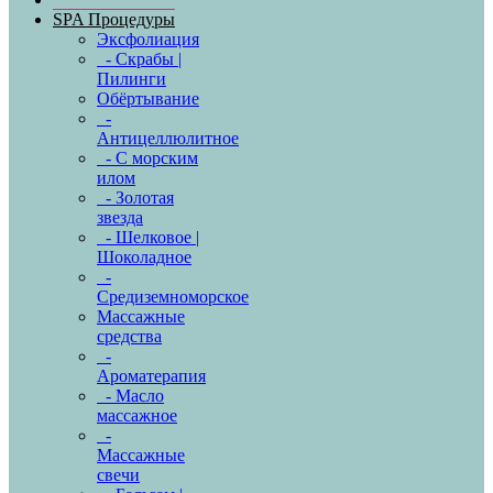
SPA Процедуры
Эксфолиация
- Скрабы |
Пилинги
Обёртывание
-
Антицеллюлитное
- С морским
илом
- Золотая
звезда
- Шелковое |
Шоколадное
-
Средиземноморское
Массажные
средства
-
Ароматерапия
- Масло
массажное
-
Массажные
свечи