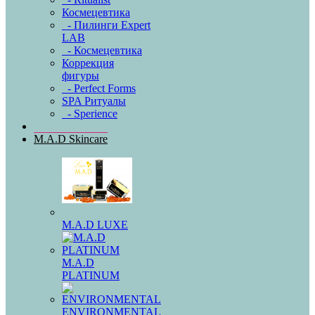
Космецевтика
- Пилинги Expert
LAB
- Космецевтика
Коррекция
фигуры
- Perfect Forms
SPA Ритуалы
- Sperience
M.A.D Skincare
M.A.D LUXE
M.A.D
PLATINUM
ENVIRONMENTAL