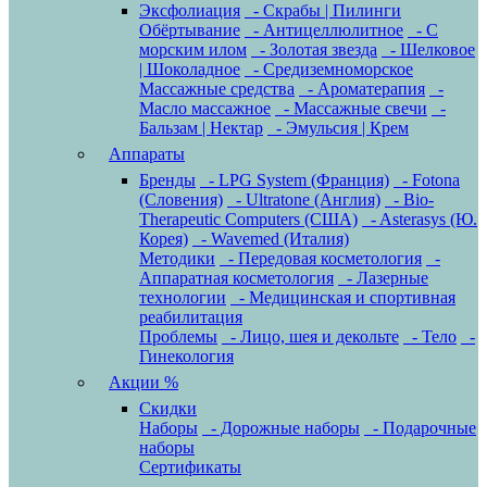
Эксфолиация
- Скрабы | Пилинги
Обёртывание
- Антицеллюлитное
- С
морским илом
- Золотая звезда
- Шелковое
| Шоколадное
- Средиземноморское
Массажные средства
- Ароматерапия
-
Масло массажное
- Массажные свечи
-
Бальзам | Нектар
- Эмульсия | Крем
Аппараты
Бренды
- LPG System (Франция)
- Fotona
(Словения)
- Ultratone (Англия)
- Bio-
Therapeutic Computers (США)
- Asterasys (Ю.
Корея)
- Wavemed (Италия)
Методики
- Передовая косметология
-
Аппаратная косметология
- Лазерные
технологии
- Медицинская и спортивная
реабилитация
Проблемы
- Лицо, шея и декольте
- Тело
-
Гинекология
Акции %
Скидки
Наборы
- Дорожные наборы
- Подарочные
наборы
Сертификаты