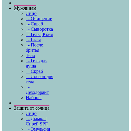
Мужчинам
Лицо
- Очищение
- Скраб
- Сыворотка
- Гель | Крем
- Глаза
- После
бритья
Тело
- Гель для
душа
- Скраб
- Лосьон для
тела
-
Дезодорант
Наборы
Защита от солнца
Лицо
- Дымка |
Спрей SPF
- Эмульсия