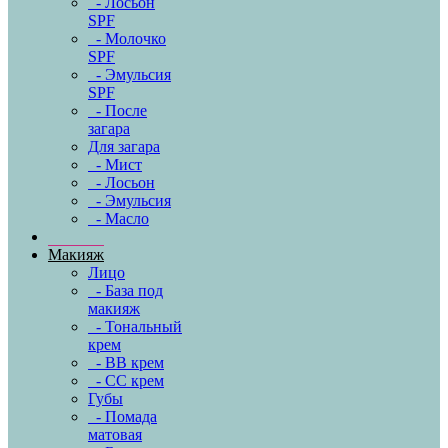
- Лосьон
SPF
- Молочко
SPF
- Эмульсия
SPF
- После
загара
Для загара
- Мист
- Лосьон
- Эмульсия
- Масло
Макияж
Лицо
- База под
макияж
- Тональный
крем
- BB крем
- CC крем
Губы
- Помада
матовая