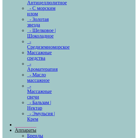
Антицеллюлитное
- С морским
илом
- Золотая
звезда
- Шелковое |
Шоколадное
-
Средиземноморское
Массажные
средства
-
Ароматерапия
- Масло
массажное
-
Массажные
свечи
- Бальзам |
Нектар
- Эмульсия |
Крем
Аппараты
Бренды