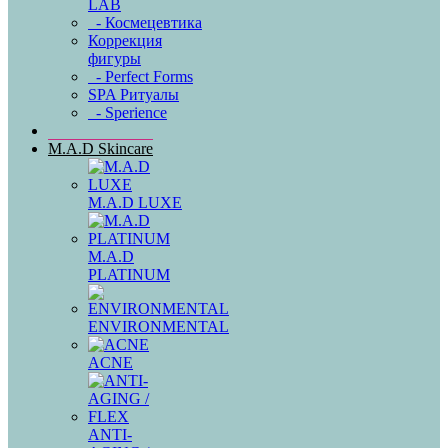
LAB
- Космецевтика
Коррекция
фигуры
- Perfect Forms
SPA Ритуалы
- Sperience
M.A.D Skincare
M.A.D LUXE
M.A.D
PLATINUM
ENVIRONMENTAL
ACNE
ANTI-