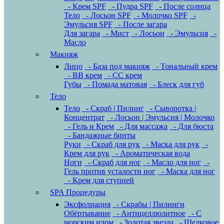
- Крем SPF
- Пудра SPF
- После солнца
Тело
- Лосьон SPF
- Молочко SPF
-
Эмульсия SPF
- После загара
Для загара
- Мист
- Лосьон
- Эмульсия
-
Масло
Макияж
Лицо
- База под макияж
- Тональный крем
- BB крем
- CC крем
Губы
- Помада матовая
- Блеск для губ
Тело
Тело
- Скраб | Пилинг
- Сыворотка |
Концентрат
- Лосьон | Эмульсия | Молочко
- Гель и Крем
- Для массажа
- Для бюста
- Бандажные бинты
Руки
- Скраб для рук
- Маска для рук
-
Крем для рук
- Ароматическая вода
Ноги
- Скраб для ног
- Масло для ног
-
Гель против усталости ног
- Маска для ног
- Крем для ступней
SPA Процедуры
Эксфолиация
- Скрабы | Пилинги
Обёртывание
- Антицеллюлитное
- С
морским илом
- Золотая звезда
- Шелковое