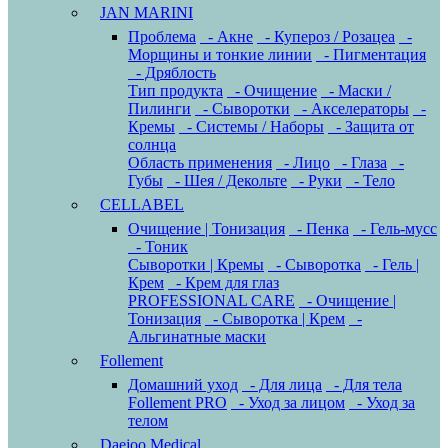
JAN MARINI
Проблема
- Акне
- Купероз / Розацеа
-
Морщины и тонкие линии
- Пигментация
- Дряблость
Тип продукта
- Очищение
- Маски /
Пилинги
- Сыворотки
- Акселераторы
-
Кремы
- Системы / Наборы
- Защита от
солнца
Область применения
- Лицо
- Глаза
-
Губы
- Шея / Декольте
- Руки
- Тело
CELLABEL
Очищение | Тонизация
- Пенка
- Гель-мусс
- Тоник
Сыворотки | Кремы
- Сыворотка
- Гель |
Крем
- Крем для глаз
PROFESSIONAL CARE
- Очищение |
Тонизация
- Сыворотка | Крем
-
Альгинатные маски
Follement
Домашний уход
- Для лица
- Для тела
Follement PRO
- Уход за лицом
- Уход за
телом
Daejoo Medical