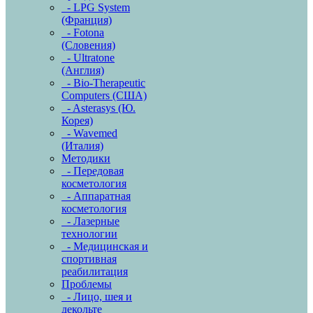
- LPG System
(Франция)
- Fotona
(Словения)
- Ultratone
(Англия)
- Bio-Therapeutic
Computers (США)
- Asterasys (Ю.
Корея)
- Wavemed
(Италия)
Методики
- Передовая
косметология
- Аппаратная
косметология
- Лазерные
технологии
- Медицинская и
спортивная
реабилитация
Проблемы
- Лицо, шея и
декольте