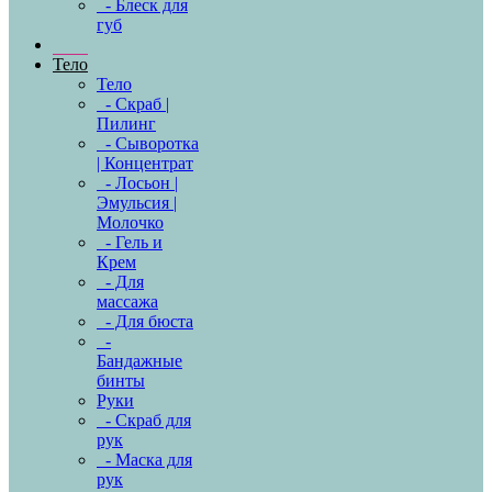
- Блеск для
губ
Тело
Тело
- Скраб |
Пилинг
- Сыворотка
| Концентрат
- Лосьон |
Эмульсия |
Молочко
- Гель и
Крем
- Для
массажа
- Для бюста
-
Бандажные
бинты
Руки
- Скраб для
рук
- Маска для
рук