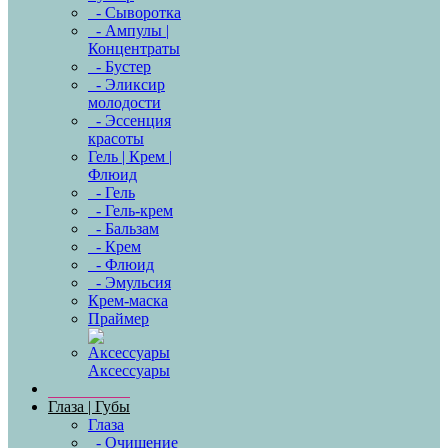
- Сыворотка
- Ампулы |
Концентраты
- Бустер
- Эликсир
молодости
- Эссенция
красоты
Гель | Крем |
Флюид
- Гель
- Гель-крем
- Бальзам
- Крем
- Флюид
- Эмульсия
Крем-маска
Праймер
Аксессуары
Глаза | Губы
Глаза
- Очищение