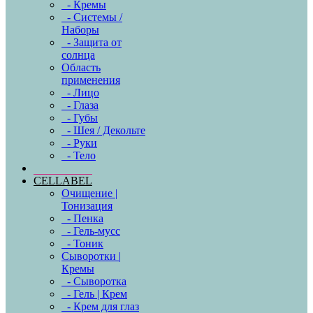
- Кремы
- Системы /
Наборы
- Защита от
солнца
Область
применения
- Лицо
- Глаза
- Губы
- Шея / Декольте
- Руки
- Тело
CELLABEL
Очищение |
Тонизация
- Пенка
- Гель-мусс
- Тоник
Сыворотки |
Кремы
- Сыворотка
- Гель | Крем
- Крем для глаз