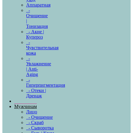
Аппаратная
-
Очищение
|
Тонизация
- Акне |
Купероз
-
Чувствительная
кожа
-
Увлажнение
| Anti-
Aging
-
Гиперпигментация
- Отеки |
Дренаж
Мужчинам
Лицо
- Очищение
- Скраб
- Сыворотка