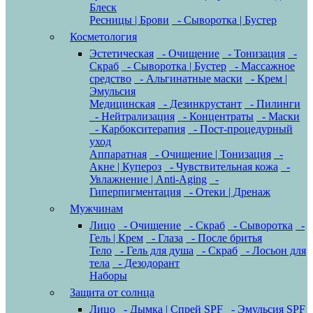
Блеск
Ресницы | Брови
- Сыворотка | Бустер
Косметология
Эстетическая
- Очищение
- Тонизация
-
Скраб
- Сыворотка | Бустер
- Массажное
средство
- Альгинатные маски
- Крем |
Эмульсия
Медицинская
- Дезинкрустант
- Пилинги
- Нейтрализация
- Концентраты
- Маски
- Карбокситерапия
- Пост-процедурный
уход
Аппаратная
- Очищение | Тонизация
-
Акне | Купероз
- Чувствительная кожа
-
Увлажнение | Anti-Aging
-
Гиперпигментация
- Отеки | Дренаж
Мужчинам
Лицо
- Очищение
- Скраб
- Сыворотка
-
Гель | Крем
- Глаза
- После бритья
Тело
- Гель для душа
- Скраб
- Лосьон для
тела
- Дезодорант
Наборы
Защита от солнца
Лицо
- Дымка | Спрей SPF
- Эмульсия SPF