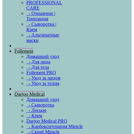
PROFESSIONAL
CARE
- Очищение |
Тонизация
- Сыворотка |
Крем
- Альгинатные
маски
Follement
Домашний уход
- Для лица
- Для тела
Follement PRO
- Уход за лицом
- Уход за телом
Daejoo Medical
Домашний уход
- Сыворотка
- Лосьон
- Крем
Daejoo Medical PRO
- Карбокситерапия Miracle
- Скраб Miracle