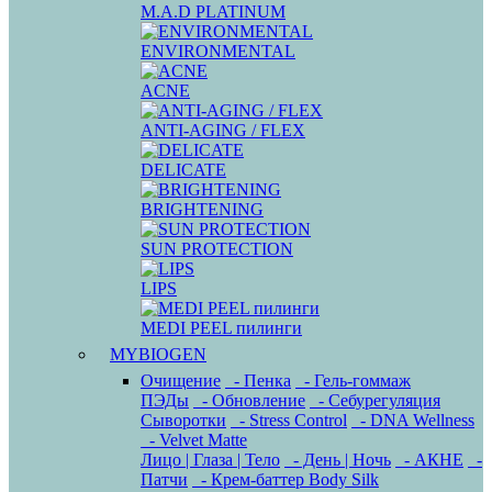
M.A.D PLATINUM
ENVIRONMENTAL
ACNE
ANTI-AGING / FLEX
DELICATE
BRIGHTENING
SUN PROTECTION
LIPS
MEDI PEEL пилинги
MYBIOGEN
Очищение
- Пенка
- Гель-гоммаж
ПЭДы
- Обновление
- Себурегуляция
Сыворотки
- Stress Control
- DNA Wellness
- Velvet Matte
Лицо | Глаза | Тело
- День | Ночь
- АКНЕ
-
Патчи
- Крем-баттер Body Silk