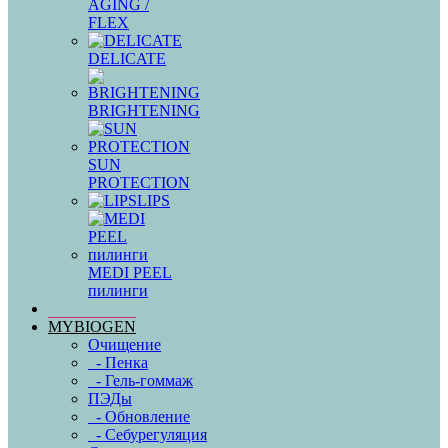
AGING /
FLEX
DELICATE
BRIGHTENING
SUN
PROTECTION
LIPS
MEDI PEEL
пилинги
MYBIOGEN
Очищение
- Пенка
- Гель-гоммаж
ПЭДы
- Обновление
- Себурегуляция