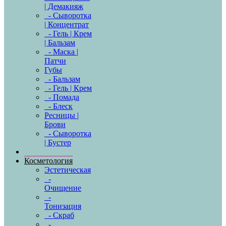
| Демакияж
- Сыворотка
| Концентрат
- Гель | Крем
| Бальзам
- Маска |
Патчи
Губы
- Бальзам
- Гель | Крем
- Помада
- Блеск
Ресницы |
Брови
- Сыворотка
| Бустер
Косметология
Эстетическая
-
Очищение
-
Тонизация
- Скраб
-