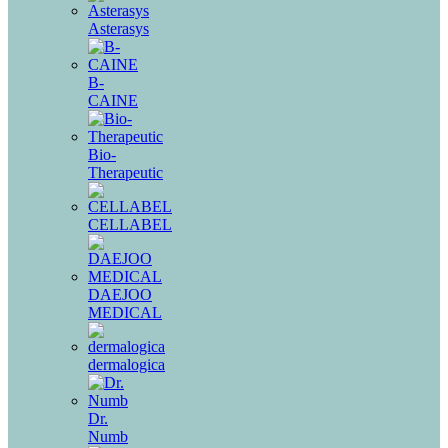
Asterasys
B-
CAINE
Bio-
Therapeutic
CELLABEL
DAEJOO
MEDICAL
dermalogica
Dr.
Numb