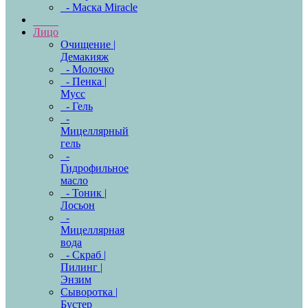
- Маска Miracle
Лицо
Очищение |
Демакияж
- Молочко
- Пенка |
Мусс
- Гель
-
Мицеллярный
гель
-
Гидрофильное
масло
- Тоник |
Лосьон
-
Мицеллярная
вода
- Скраб |
Пилинг |
Энзим
Сыворотка |
Бустер