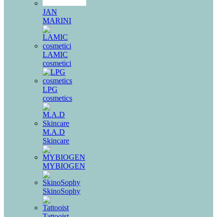
JAN
MARINI
LAMIC
cosmetici
LPG
cosmetics
M.A.D
Skincare
MYBIOGEN
SkinoSophy
Tattooist