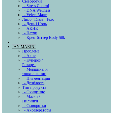
Сыворотки
- Stress Control
- DNA Wellness
- Velvet Matte
Лицо | Глаза | Тело
- День | Ночь
- АКНЕ
- Патчи
- Крем-баттер Body Silk
JAN MARINI
Проблема
- Акне
- Купероз /
Розацеа
- Морщины и
тонкие линии
- Пигментация
- Дряблость
Тип продукта
- Очищение
- Маски /
Пилинги
- Сыворотки
- Акселераторы