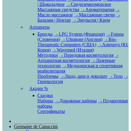
| Шоколадное
- Средиземноморское
Массажные средства
- Ароматерапия
-
Масло массажное
- Массажные свечи
-
Бальзам | Нектар
- Эмульсия | Крем
Аппараты
Бренды
- LPG System (Франция)
- Fotona
(Словения)
- Ultratone (Англия)
- Bio-
Therapeutic Computers (США)
- Asterasys (Ю.
Корея)
- Wavemed (Италия)
Методики
- Передовая косметология
-
Аппаратная косметология
- Лазерные
технологии
- Медицинская и спортивная
реабилитация
Проблемы
- Лицо, шея и декольте
- Тело
-
Гинекология
Акции %
Скидки
Наборы
- Дорожные наборы
- Подарочные
наборы
Сертификаты
Germaine de Capuccini