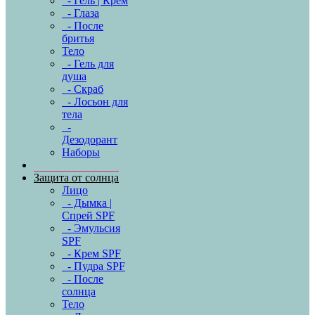
- Гель | Крем
- Глаза
- После
бритья
Тело
- Гель для
душа
- Скраб
- Лосьон для
тела
-
Дезодорант
Наборы
Защита от солнца
Лицо
- Дымка |
Спрей SPF
- Эмульсия
SPF
- Крем SPF
- Пудра SPF
- После
солнца
Тело