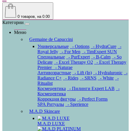
0
товаров, на 0.00
Категории
Меню
Germaine de Capuccini
Универсальные
- Options
- HydraCure
-
Royal Jelly
- For Men
- TimExpert SUN
Специальные
- PurExpert
- B-Calm
- So
Delicate
- Excel Therapy O2
- Excel Therapy
Premier
- Naturae
Антивозрастные
- Lift (In)
- Hydraluronic
-
Radiance C+
- Rides
- SRNS
- White
-
Ritualist
Космецевтика
- Пилинги Expert LAB
-
Космецевтика
Коррекция фигуры
- Perfect Forms
SPA Ритуалы
- Sperience
M.A.D Skincare
M.A.D LUXE