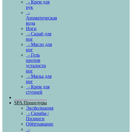
- Крем для
рук
-
Ароматическая
вода
Ноги
- Скраб для
ног
- Масло для
ног
- Гель
против
усталости
ног
- Маска для
ног
- Крем для
ступней
SPA Процедуры
Эксфолиация
- Скрабы |
Пилинги
Обёртывание
-