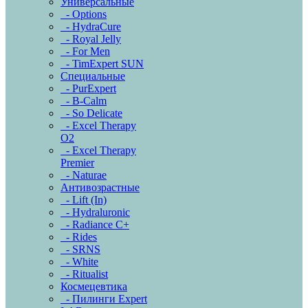
Универсальные
- Options
- HydraCure
- Royal Jelly
- For Men
- TimExpert SUN
Специальные
- PurExpert
- B-Calm
- So Delicate
- Excel Therapy
O2
- Excel Therapy
Premier
- Naturae
Антивозрастные
- Lift (In)
- Hydraluronic
- Radiance C+
- Rides
- SRNS
- White
- Ritualist
Космецевтика
- Пилинги Expert