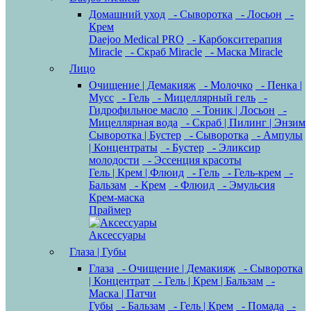
Домашний уход
- Сыворотка
- Лосьон
-
Крем
Daejoo Medical PRO
- Карбокситерапия
Miracle
- Скраб Miracle
- Маска Miracle
Лицо
Очищение | Демакияж
- Молочко
- Пенка |
Мусс
- Гель
- Мицеллярный гель
-
Гидрофильное масло
- Тоник | Лосьон
-
Мицеллярная вода
- Скраб | Пилинг | Энзим
Сыворотка | Бустер
- Сыворотка
- Ампулы
| Концентраты
- Бустер
- Эликсир
молодости
- Эссенция красоты
Гель | Крем | Флюид
- Гель
- Гель-крем
-
Бальзам
- Крем
- Флюид
- Эмульсия
Крем-маска
Праймер
Аксессуары
Глаза | Губы
Глаза
- Очищение | Демакияж
- Сыворотка
| Концентрат
- Гель | Крем | Бальзам
-
Маска | Патчи
Губы
- Бальзам
- Гель | Крем
- Помада
-