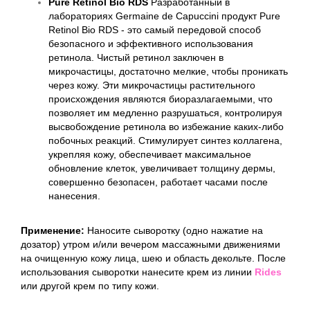
Pure Retinol Bio RDS
Разработанный в
лабораториях Germaine de Capuccini продукт Pure
Retinol Bio RDS - это самый передовой способ
безопасного и эффективного использования
ретинола. Чистый ретинол заключен в
микрочастицы, достаточно мелкие, чтобы проникать
через кожу. Эти микрочастицы растительного
происхождения являются биоразлагаемыми, что
позволяет им медленно разрушаться, контролируя
высвобождение ретинола во избежание каких-либо
побочных реакций. Стимулирует синтез коллагена,
укрепляя кожу, обеспечивает максимальное
обновление клеток, увеличивает толщину дермы,
совершенно безопасен, работает часами после
нанесения.
Применение:
Наносите сыворотку (одно нажатие на
дозатор) утром и/или вечером массажными движениями
на очищенную кожу лица, шею и область декольте. После
использования сыворотки нанесите крем из линии
Rides
или другой крем по типу кожи.