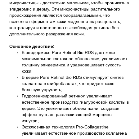
микрочастицы - достаточно маленькие, чтобы проникать в
эпидермис и дерму. Эти микрочастицы растительного
происхождения являются биоразлагаемыми, что
позволяет ферментам кожи медленно их расщеплять,
контролируя и постепенно высвобождая ретинол без
дополнительного раздражения кожи.
Основное действие:
В эпидермисе Pure Retinol Bio RDS дает коже
максимальное клеточное обновление, увеличивает
толщину эпидермиса и уравновешивает сухость
кожи;
В дерме Pure Retinol Bio RDS стимулирует синтез
коллагена в фибробластах, что придает коже
большую упругость;
Гидрогенизированный ретинол увеличивает
естественное производство гиалуроновой кислоты в
дерме. Это увеличивает объем ткани, создавая
эффект пуш-ап, разглаживающий морщины
изнутри;
Эксклюзивная технология Pro-Collagestine
увеличивает естественное производство коллагена