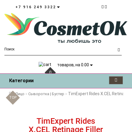
+7 916 249 3322
товаров, на 0.00
0
Категории
TimExpert Rides X.CEL Retinage 
Лицо
Сыворотка | Бустер
TOP
TOP
TOP
TOP
TOP
TOP
TOP
TimExpert Rides
X.CEL Retinage Filler