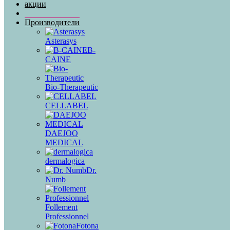
акции
Производители
Asterasys
B-
CAINE
Bio-Therapeutic
CELLABEL
DAEJOO
MEDICAL
dermalogica
Dr.
Numb
Follement
Professionnel
Fotona