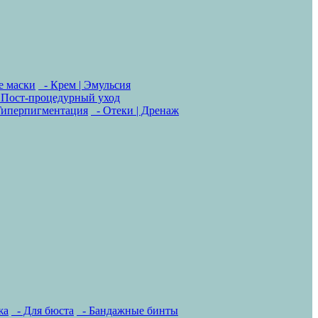
е маски
- Крем | Эмульсия
 Пост-процедурный уход
Гиперпигментация
- Отеки | Дренаж
жа
- Для бюста
- Бандажные бинты