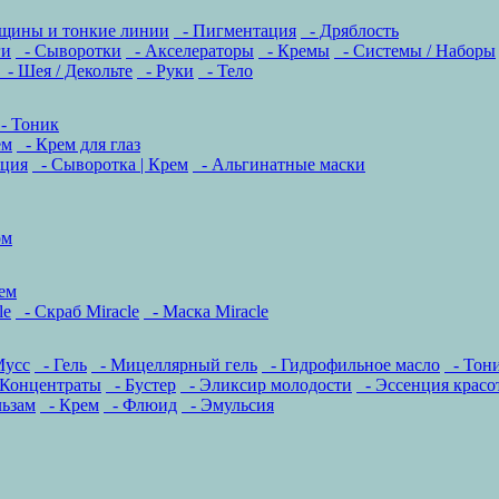
щины и тонкие линии
- Пигментация
- Дряблость
ги
- Сыворотки
- Акселераторы
- Кремы
- Системы / Наборы
- Шея / Декольте
- Руки
- Тело
- Тоник
ем
- Крем для глаз
ация
- Сыворотка | Крем
- Альгинатные маски
ом
ем
le
- Скраб Miracle
- Маска Miracle
Мусс
- Гель
- Мицеллярный гель
- Гидрофильное масло
- Тони
 Концентраты
- Бустер
- Эликсир молодости
- Эссенция красо
льзам
- Крем
- Флюид
- Эмульсия