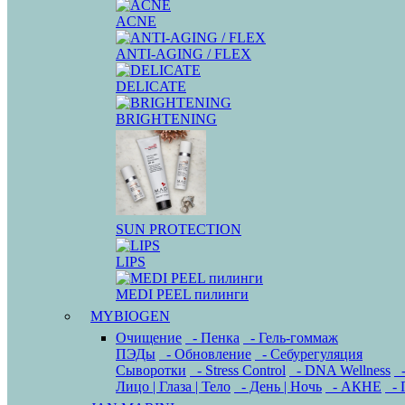
ACNE
ANTI-AGING / FLEX
DELICATE
BRIGHTENING
SUN PROTECTION
LIPS
MEDI PEEL пилинги
MYBIOGEN
Очищение
- Пенка
- Гель-гоммаж
ПЭДы
- Обновление
- Себурегуляция
Сыворотки
- Stress Control
- DNA Wellness
-
Лицо | Глаза | Тело
- День | Ночь
- АКНЕ
- 