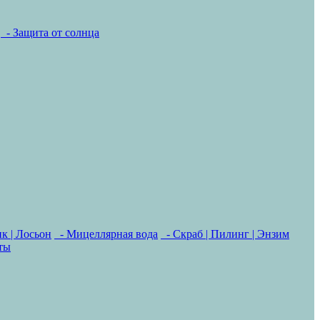
- Защита от солнца
к | Лосьон
- Мицеллярная вода
- Скраб | Пилинг | Энзим
ты