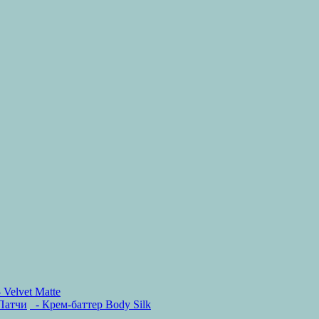
 Velvet Matte
Патчи
- Крем-баттер Body Silk