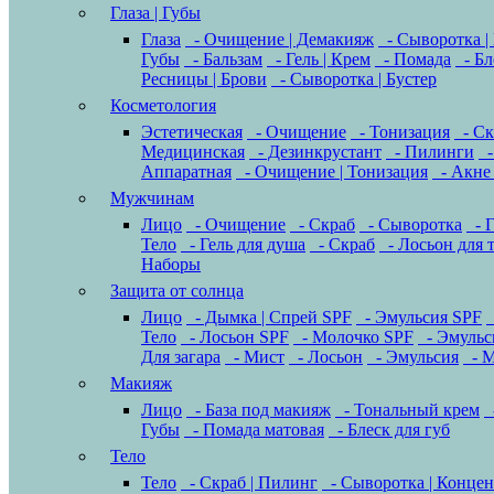
Глаза | Губы
Глаза
- Очищение | Демакияж
- Сыворотка |
Губы
- Бальзам
- Гель | Крем
- Помада
- Бл
Ресницы | Брови
- Сыворотка | Бустер
Косметология
Эстетическая
- Очищение
- Тонизация
- Ск
Медицинская
- Дезинкрустант
- Пилинги
-
Аппаратная
- Очищение | Тонизация
- Акне 
Мужчинам
Лицо
- Очищение
- Скраб
- Сыворотка
- Г
Тело
- Гель для душа
- Скраб
- Лосьон для 
Наборы
Защита от солнца
Лицо
- Дымка | Спрей SPF
- Эмульсия SPF
Тело
- Лосьон SPF
- Молочко SPF
- Эмульс
Для загара
- Мист
- Лосьон
- Эмульсия
- М
Макияж
Лицо
- База под макияж
- Тональный крем
-
Губы
- Помада матовая
- Блеск для губ
Тело
Тело
- Скраб | Пилинг
- Сыворотка | Концен