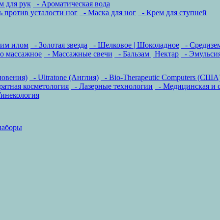
м для рук
- Ароматическая вода
ь против усталости ног
- Маска для ног
- Крем для ступней
ким илом
- Золотая звезда
- Шелковое | Шоколадное
- Средизе
о массажное
- Массажные свечи
- Бальзам | Нектар
- Эмульсия
ловения)
- Ultratone (Англия)
- Bio-Therapeutic Computers (США
атная косметология
- Лазерные технологии
- Медицинская и 
инекология
наборы