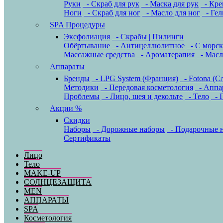
Руки
- Скраб для рук
- Маска для рук
- Кре
Ноги
- Скраб для ног
- Масло для ног
- Гел
SPA Процедуры
Эксфолиация
- Скрабы | Пилинги
Обёртывание
- Антицеллюлитное
- С морс
Массажные средства
- Ароматерапия
- Масл
Аппараты
Бренды
- LPG System (Франция)
- Fotona (С
Методики
- Передовая косметология
- Аппар
Проблемы
- Лицо, шея и декольте
- Тело
- Г
Акции %
Скидки
Наборы
- Дорожные наборы
- Подарочные 
Сертификаты
Лицо
Тело
MAKE-UP
СОЛНЦЕЗАЩИТА
MEN
АППАРАТЫ
SPA
Косметология