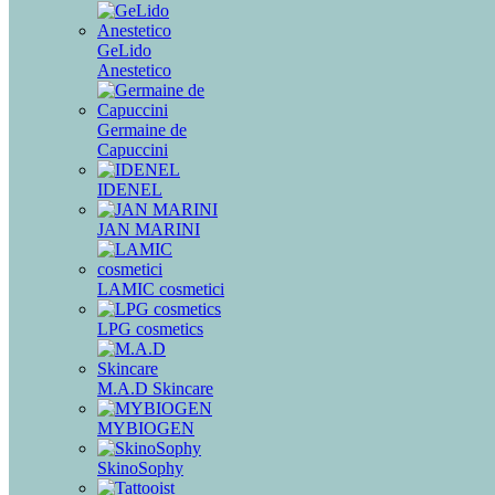
GeLido
Anestetico
Germaine de
Capuccini
IDENEL
JAN MARINI
LAMIC cosmetici
LPG cosmetics
M.A.D Skincare
MYBIOGEN
SkinoSophy