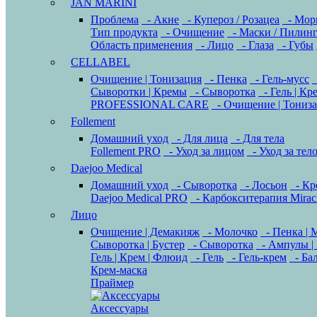
JAN MARINI
Проблема
- Акне
- Купероз / Розацеа
- Мор
Тип продукта
- Очищение
- Маски / Пилин
Область применения
- Лицо
- Глаза
- Губы
CELLABEL
Очищение | Тонизация
- Пенка
- Гель-мусс
Сыворотки | Кремы
- Сыворотка
- Гель | Кр
PROFESSIONAL CARE
- Очищение | Тониз
Follement
Домашний уход
- Для лица
- Для тела
Follement PRO
- Уход за лицом
- Уход за тел
Daejoo Medical
Домашний уход
- Сыворотка
- Лосьон
- Кр
Daejoo Medical PRO
- Карбокситерапия Mirac
Лицо
Очищение | Демакияж
- Молочко
- Пенка | 
Сыворотка | Бустер
- Сыворотка
- Ампулы |
Гель | Крем | Флюид
- Гель
- Гель-крем
- Ба
Крем-маска
Праймер
Аксессуары