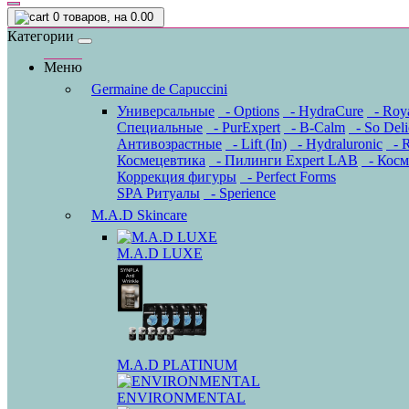
0
товаров, на 0.00
Категории
Меню
Germaine de Capuccini
Универсальные
- Options
- HydraCure
- Roya
Специальные
- PurExpert
- B-Calm
- So Deli
Антивозрастные
- Lift (In)
- Hydraluronic
- R
Космецевтика
- Пилинги Expert LAB
- Косм
Коррекция фигуры
- Perfect Forms
SPA Ритуалы
- Sperience
M.A.D Skincare
M.A.D LUXE
M.A.D PLATINUM
ENVIRONMENTAL