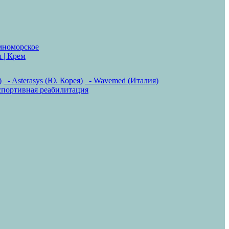
мноморское
 | Крем
)
- Asterasys (Ю. Корея)
- Wavemed (Италия)
спортивная реабилитация