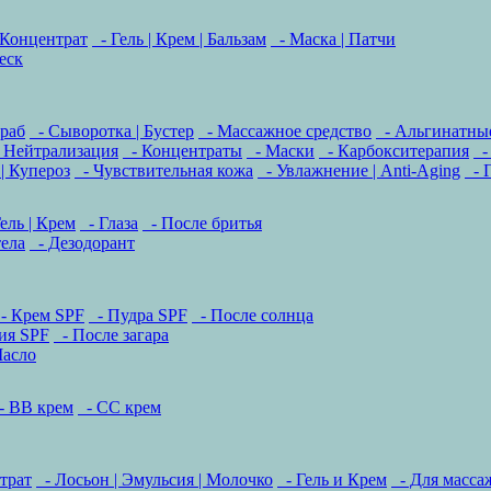
 Концентрат
- Гель | Крем | Бальзам
- Маска | Патчи
еск
раб
- Сыворотка | Бустер
- Массажное средство
- Альгинатны
 Нейтрализация
- Концентраты
- Маски
- Карбокситерапия
-
| Купероз
- Чувствительная кожа
- Увлажнение | Anti-Aging
- 
ель | Крем
- Глаза
- После бритья
тела
- Дезодорант
- Крем SPF
- Пудра SPF
- После солнца
ия SPF
- После загара
асло
 BB крем
- CC крем
трат
- Лосьон | Эмульсия | Молочко
- Гель и Крем
- Для масса