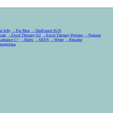
l Jelly
- For Men
- TimExpert SUN
cate
- Excel Therapy O2
- Excel Therapy Premier
- Naturae
adiance C+
- Rides
- SRNS
- White
- Ritualist
ецевтика