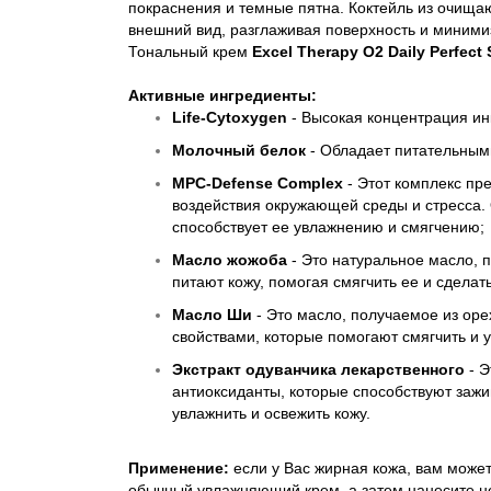
покраснения и темные пятна. Коктейль из очища
внешний вид, разглаживая поверхность и миними
Тональный крем
Excel Therapy O2 Daily Perfect
Активные ингредиенты:
Life-Cytoxygen
- Высокая концентрация ин
Молочный белок
- Обладает питательными
MPC-Defense Complex
-
Этот комплекс пр
воздействия окружающей среды и стресса.
способствует ее увлажнению и смягчению;
Масло жожоба
- Это натуральное масло, 
питают кожу, помогая смягчить ее и сдела
Масло Ши
- Это масло, получаемое из ор
свойствами, которые помогают смягчить и 
Экстракт одуванчика лекарственного
- 
антиоксиданты, которые способствуют заж
увлажнить и освежить кожу.
Применение:
если у Вас жирная кожа, вам може
обычный увлажняющий крем, а затем нанесите не