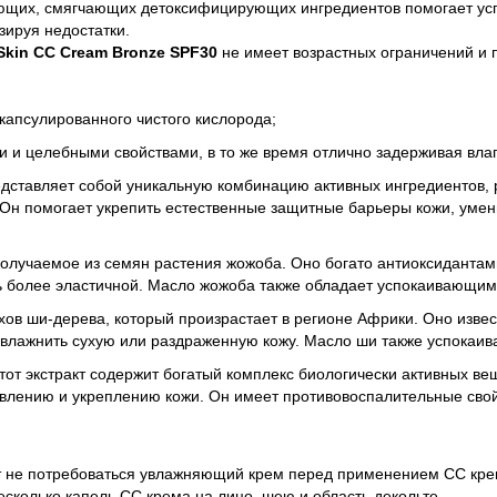
ющих, смягчающих детоксифицирующих ингредиентов помогает успо
зируя недостатки.
 Skin CC Cream Bronze SPF30
не имеет возрастных ограничений и п
капсулированного чистого кислорода;
 и целебными свойствами, в то же время отлично задерживая влаг
едставляет собой уникальную комбинацию активных ингредиентов, 
 Он помогает укрепить естественные защитные барьеры кожи, умен
получаемое из семян растения жожоба. Оно богато антиоксиданта
ть более эластичной. Масло жожоба также обладает успокаивающи
ехов ши-дерева, который произрастает в регионе Африки. Оно из
увлажнить сухую или раздраженную кожу. Масло ши также успокаив
Этот экстракт содержит богатый комплекс биологически активных ве
ивлению и укреплению кожи. Он имеет противовоспалительные свой
т не потребоваться увлажняющий крем перед применением СС крема
сколько капель СС крема на лицо, шею и область декольте.