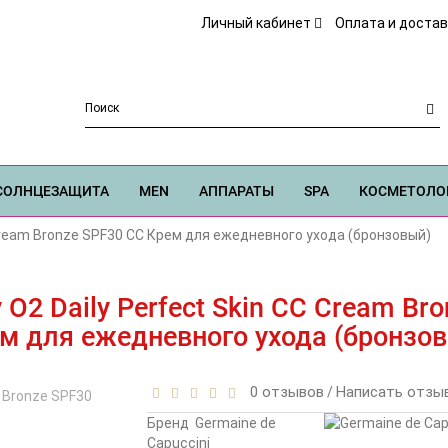
Личный кабинет
Оплата и достав
СОЛНЦЕЗАЩИТА
MEN
АППАРАТЫ
SPA
КОСМЕТОЛО
C Cream Bronze SPF30 CC Крем для ежедневного ухода (бронзовый)
y O2 Daily Perfect Skin CC Cream Br
м для ежедневного ухода (бронзо
0 отзывов
Написать отзы
/
Бренд
Germaine de
Capuccini