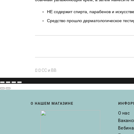
НЕ содержит спирта, парабенов и искусcтв
Средство прошло дерматологическое тести
CC и BB
О НАШЕМ МАГАЗИНЕ
ИНФОР
О нас
Ваканс
Вебин