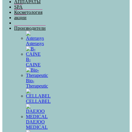
АППАРАТЫ
SPA
Косметология
акции
Производители
Asterasys
B-
CAINE
Bio-
Therapeutic
CELLABEL
DAEJOO
MEDICAL