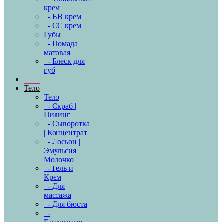
крем
- BB крем
- CC крем
Губы
- Помада
матовая
- Блеск для
губ
Тело
Тело
- Скраб |
Пилинг
- Сыворотка
| Концентрат
- Лосьон |
Эмульсия |
Молочко
- Гель и
Крем
- Для
массажа
- Для бюста
-
Бандажные