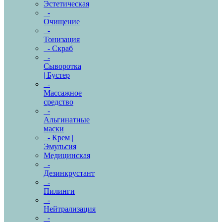
Эстетическая
-
Очищение
-
Тонизация
- Скраб
-
Сыворотка
| Бустер
-
Массажное
средство
-
Альгинатные
маски
- Крем |
Эмульсия
Медицинская
-
Дезинкрустант
-
Пилинги
-
Нейтрализация
-