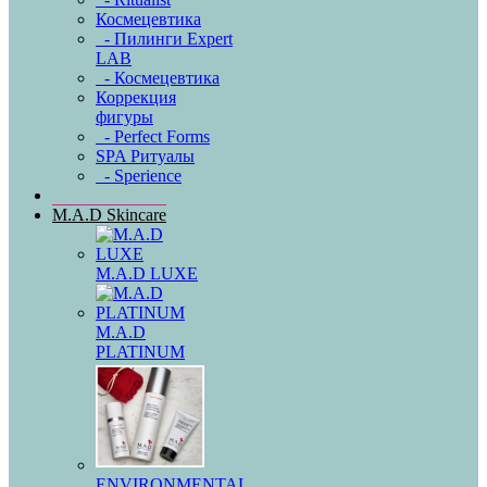
Космецевтика
- Пилинги Expert
LAB
- Космецевтика
Коррекция
фигуры
- Perfect Forms
SPA Ритуалы
- Sperience
M.A.D Skincare
M.A.D LUXE
M.A.D
PLATINUM
ENVIRONMENTAL