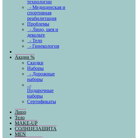
технологии
- Медицинская и
спортивная
реабилитация
Проблемы
- Лицо, шея и
декольте
- Тело
- Гинекология
Акции %
Скидки
Наборы
- Дорожные
наборы
-
Подарочные
наборы
Сертификаты
Лицо
Тело
MAKE-UP
СОЛНЦЕЗАЩИТА
MEN