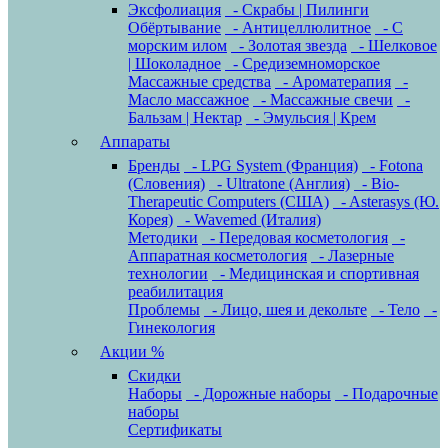
Эксфолиация
- Скрабы | Пилинги
Обёртывание
- Антицеллюлитное
- С
морским илом
- Золотая звезда
- Шелковое
| Шоколадное
- Средиземноморское
Массажные средства
- Ароматерапия
-
Масло массажное
- Массажные свечи
-
Бальзам | Нектар
- Эмульсия | Крем
Аппараты
Бренды
- LPG System (Франция)
- Fotona
(Словения)
- Ultratone (Англия)
- Bio-
Therapeutic Computers (США)
- Asterasys (Ю.
Корея)
- Wavemed (Италия)
Методики
- Передовая косметология
-
Аппаратная косметология
- Лазерные
технологии
- Медицинская и спортивная
реабилитация
Проблемы
- Лицо, шея и декольте
- Тело
-
Гинекология
Акции %
Скидки
Наборы
- Дорожные наборы
- Подарочные
наборы
Сертификаты