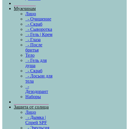
Мужчинам
Лицо
- Очищение
- Скраб
- Сыворотка
- Гель | Крем
- Глаза
- После
бритья
Тело
- Гель для
душа
- Скраб
- Лосьон для
тела
-
Дезодорант
Наборы
Защита от солнца
Лицо
- Дымка |
Спрей SPF
- Эмульсия