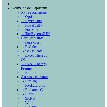
Germaine de Capuccini
Универсальные
- Options
- HydraCure
- Royal Jelly
- For Men
- TimExpert SUN
Специальные
- PurExpert
- B-Calm
- So Delicate
- Excel Therapy
O2
- Excel Therapy
Premier
- Naturae
Антивозрастные
- Lift (In)
- Hydraluronic
- Radiance C+
- Rides
- SRNS
- White
- Ritualist