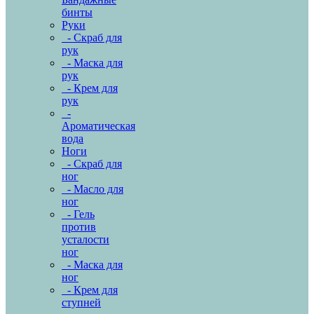
бинты
Руки
- Скраб для
рук
- Маска для
рук
- Крем для
рук
-
Ароматическая
вода
Ноги
- Скраб для
ног
- Масло для
ног
- Гель
против
усталости
ног
- Маска для
ног
- Крем для
ступней