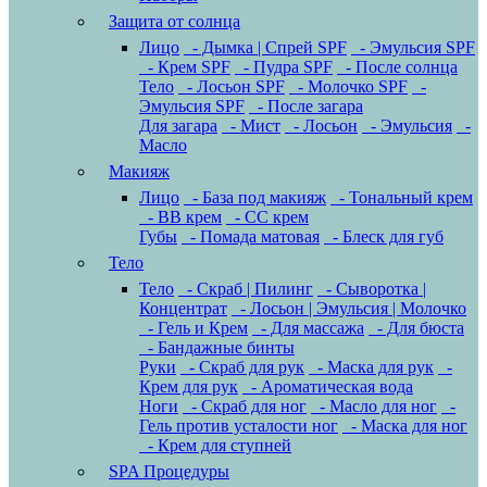
Защита от солнца
Лицо
- Дымка | Спрей SPF
- Эмульсия SPF
- Крем SPF
- Пудра SPF
- После солнца
Тело
- Лосьон SPF
- Молочко SPF
-
Эмульсия SPF
- После загара
Для загара
- Мист
- Лосьон
- Эмульсия
-
Масло
Макияж
Лицо
- База под макияж
- Тональный крем
- BB крем
- CC крем
Губы
- Помада матовая
- Блеск для губ
Тело
Тело
- Скраб | Пилинг
- Сыворотка |
Концентрат
- Лосьон | Эмульсия | Молочко
- Гель и Крем
- Для массажа
- Для бюста
- Бандажные бинты
Руки
- Скраб для рук
- Маска для рук
-
Крем для рук
- Ароматическая вода
Ноги
- Скраб для ног
- Масло для ног
-
Гель против усталости ног
- Маска для ног
- Крем для ступней
SPA Процедуры