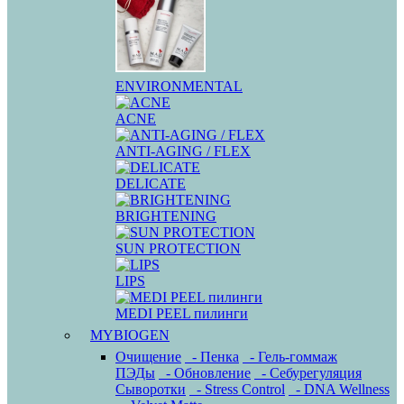
ENVIRONMENTAL
ACNE
ANTI-AGING / FLEX
DELICATE
BRIGHTENING
SUN PROTECTION
LIPS
MEDI PEEL пилинги
MYBIOGEN
Очищение
- Пенка
- Гель-гоммаж
ПЭДы
- Обновление
- Себурегуляция
Сыворотки
- Stress Control
- DNA Wellness