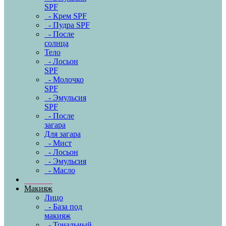
SPF
- Крем SPF
- Пудра SPF
- После
солнца
Тело
- Лосьон
SPF
- Молочко
SPF
- Эмульсия
SPF
- После
загара
Для загара
- Мист
- Лосьон
- Эмульсия
- Масло
Макияж
Лицо
- База под
макияж
- Тональный