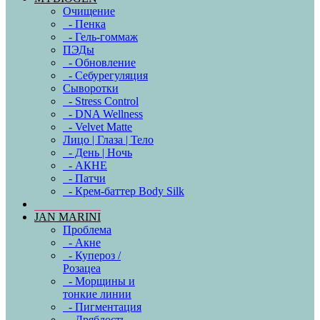
Очищение
- Пенка
- Гель-гоммаж
ПЭДы
- Обновление
- Себурегуляция
Сыворотки
- Stress Control
- DNA Wellness
- Velvet Matte
Лицо | Глаза | Тело
- День | Ночь
- АКНЕ
- Патчи
- Крем-баттер Body Silk
JAN MARINI
Проблема
- Акне
- Купероз /
Розацеа
- Морщины и
тонкие линии
- Пигментация
- Дряблость