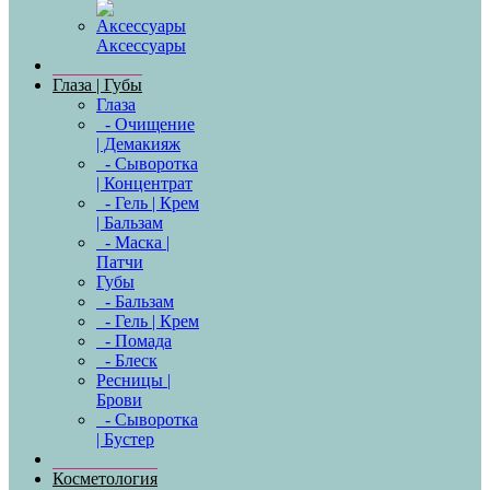
Аксессуары
Глаза | Губы
Глаза
- Очищение
| Демакияж
- Сыворотка
| Концентрат
- Гель | Крем
| Бальзам
- Маска |
Патчи
Губы
- Бальзам
- Гель | Крем
- Помада
- Блеск
Ресницы |
Брови
- Сыворотка
| Бустер
Косметология