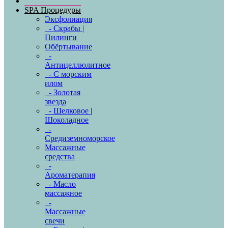
SPA Процедуры
Эксфолиация
- Скрабы |
Пилинги
Обёртывание
-
Антицеллюлитное
- С морским
илом
- Золотая
звезда
- Шелковое |
Шоколадное
-
Средиземноморское
Массажные
средства
-
Ароматерапия
- Масло
массажное
-
Массажные
свечи