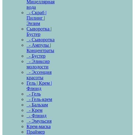
Мицеллярная
вода
- Скраб |
Пилинг |
Энзим
Сыворотка |
Бустер
- Сыворотка
- Ампулы |
Концентраты
- Бустер
- Эликсир
молодости
- Эссенция
красоты
Гель | Крем |
Флюид
- Гель
- Гель-крем
- Бальзам
- Крем
- Флюид
- Эмульсия
Крем-маска
Праймер