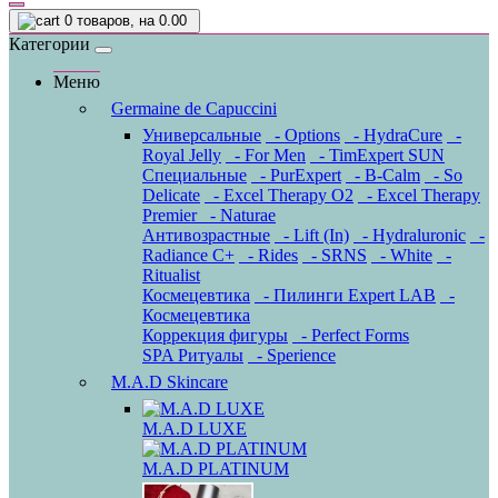
0
товаров, на 0.00
Категории
Меню
Germaine de Capuccini
Универсальные
- Options
- HydraCure
-
Royal Jelly
- For Men
- TimExpert SUN
Специальные
- PurExpert
- B-Calm
- So
Delicate
- Excel Therapy O2
- Excel Therapy
Premier
- Naturae
Антивозрастные
- Lift (In)
- Hydraluronic
-
Radiance C+
- Rides
- SRNS
- White
-
Ritualist
Космецевтика
- Пилинги Expert LAB
-
Космецевтика
Коррекция фигуры
- Perfect Forms
SPA Ритуалы
- Sperience
M.A.D Skincare
M.A.D LUXE
M.A.D PLATINUM