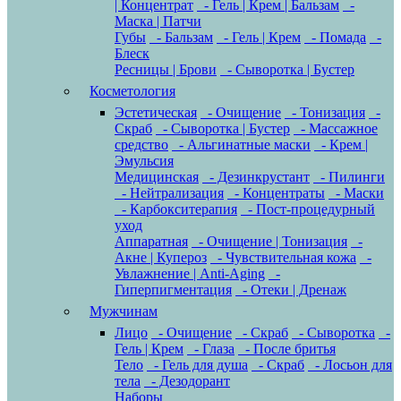
| Концентрат
- Гель | Крем | Бальзам
-
Маска | Патчи
Губы
- Бальзам
- Гель | Крем
- Помада
-
Блеск
Ресницы | Брови
- Сыворотка | Бустер
Косметология
Эстетическая
- Очищение
- Тонизация
-
Скраб
- Сыворотка | Бустер
- Массажное
средство
- Альгинатные маски
- Крем |
Эмульсия
Медицинская
- Дезинкрустант
- Пилинги
- Нейтрализация
- Концентраты
- Маски
- Карбокситерапия
- Пост-процедурный
уход
Аппаратная
- Очищение | Тонизация
-
Акне | Купероз
- Чувствительная кожа
-
Увлажнение | Anti-Aging
-
Гиперпигментация
- Отеки | Дренаж
Мужчинам
Лицо
- Очищение
- Скраб
- Сыворотка
-
Гель | Крем
- Глаза
- После бритья
Тело
- Гель для душа
- Скраб
- Лосьон для
тела
- Дезодорант
Наборы