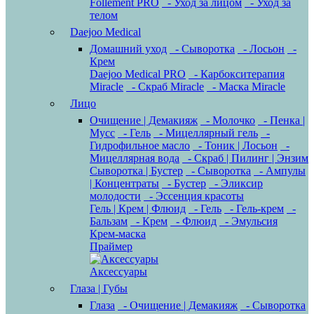
Follement PRO
- Уход за лицом
- Уход за
телом
Daejoo Medical
Домашний уход
- Сыворотка
- Лосьон
-
Крем
Daejoo Medical PRO
- Карбокситерапия
Miracle
- Скраб Miracle
- Маска Miracle
Лицо
Очищение | Демакияж
- Молочко
- Пенка |
Мусс
- Гель
- Мицеллярный гель
-
Гидрофильное масло
- Тоник | Лосьон
-
Мицеллярная вода
- Скраб | Пилинг | Энзим
Сыворотка | Бустер
- Сыворотка
- Ампулы
| Концентраты
- Бустер
- Эликсир
молодости
- Эссенция красоты
Гель | Крем | Флюид
- Гель
- Гель-крем
-
Бальзам
- Крем
- Флюид
- Эмульсия
Крем-маска
Праймер
Аксессуары
Глаза | Губы
Глаза
- Очищение | Демакияж
- Сыворотка