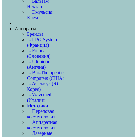
- Бальзам |
Нектар
- Эмульсия |
Крем
Аппараты
Бренды
- LPG System
(Франция)
- Fotona
(Словения)
- Ultratone
(Англия)
- Bio-Therapeutic
Computers (США)
- Asterasys (Ю.
Корея)
- Wavemed
(Италия)
Методики
- Передовая
косметология
- Аппаратная
косметология
- Лазерные