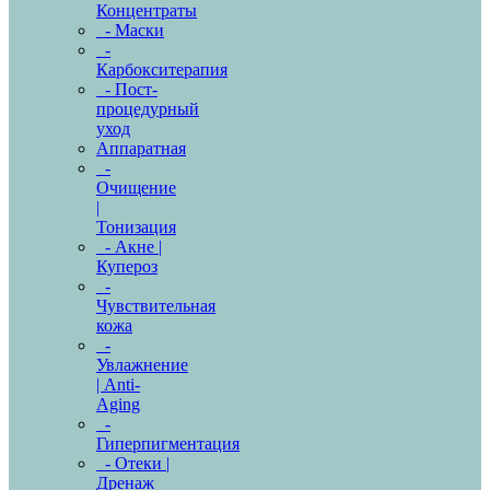
Концентраты
- Маски
-
Карбокситерапия
- Пост-
процедурный
уход
Аппаратная
-
Очищение
|
Тонизация
- Акне |
Купероз
-
Чувствительная
кожа
-
Увлажнение
| Anti-
Aging
-
Гиперпигментация
- Отеки |
Дренаж