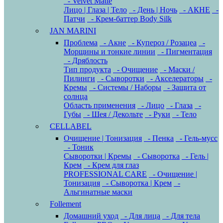
- Velvet Matte
Лицо | Глаза | Тело
- День | Ночь
- АКНЕ
-
Патчи
- Крем-баттер Body Silk
JAN MARINI
Проблема
- Акне
- Купероз / Розацеа
-
Морщины и тонкие линии
- Пигментация
- Дряблость
Тип продукта
- Очищение
- Маски /
Пилинги
- Сыворотки
- Акселераторы
-
Кремы
- Системы / Наборы
- Защита от
солнца
Область применения
- Лицо
- Глаза
-
Губы
- Шея / Декольте
- Руки
- Тело
CELLABEL
Очищение | Тонизация
- Пенка
- Гель-мусс
- Тоник
Сыворотки | Кремы
- Сыворотка
- Гель |
Крем
- Крем для глаз
PROFESSIONAL CARE
- Очищение |
Тонизация
- Сыворотка | Крем
-
Альгинатные маски
Follement
Домашний уход
- Для лица
- Для тела